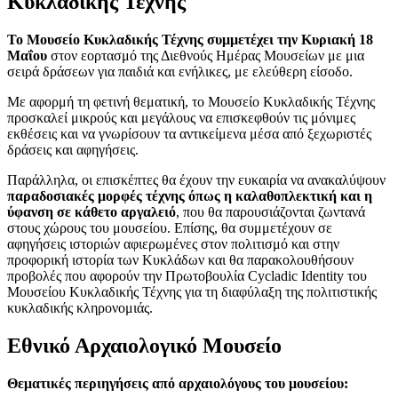
Κυκλαδικής Τέχνης
Το Μουσείο Κυκλαδικής Τέχνης συμμετέχει την Κυριακή 18
Μαΐου
στον εορτασμό της Διεθνούς Ημέρας Μουσείων με μια
σειρά δράσεων για παιδιά και ενήλικες, με ελεύθερη είσοδο.
Με αφορμή τη φετινή θεματική, το Μουσείο Κυκλαδικής Τέχνης
προσκαλεί μικρούς και μεγάλους να επισκεφθούν τις μόνιμες
εκθέσεις και να γνωρίσουν τα αντικείμενα μέσα από ξεχωριστές
δράσεις και αφηγήσεις.
Παράλληλα, οι επισκέπτες θα έχουν την ευκαιρία να ανακαλύψουν
παραδοσιακές μορφές τέχνης όπως η καλαθοπλεκτική και η
ύφανση σε κάθετο αργαλειό
, που θα παρουσιάζονται ζωντανά
στους χώρους του μουσείου. Επίσης, θα συμμετέχουν σε
αφηγήσεις ιστοριών αφιερωμένες στον πολιτισμό και στην
προφορική ιστορία των Κυκλάδων και θα παρακολουθήσουν
προβολές που αφορούν την Πρωτοβουλία Cycladic Identity του
Μουσείου Κυκλαδικής Τέχνης για τη διαφύλαξη της πολιτιστικής
κυκλαδικής κληρονομιάς.
Εθνικό Αρχαιολογικό Μουσείο
Θεματικές περιηγήσεις από αρχαιολόγους του μουσείου: