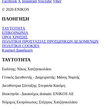
Facebook
X
Instagram
YouTube
Viber
© 2026 ENIKOS
ΠΛΟΗΓΗΣΗ
ΤΑΥΤΟΤΗΤΑ
ΕΠΙΚΟΙΝΩΝΙΑ
ΟΡΟΙ ΧΡΗΣΗΣ
ΠΟΛΙΤΙΚΗ ΠΡΟΣΤΑΣΙΑΣ ΠΡΟΣΩΠΙΚΩΝ ΔΕΔΟΜΕΝΩΝ
ΠΟΛΙΤΙΚΗ COOKIES
Κρατική Διαφήμιση
ΤΑΥΤΟΤΗΤΑ
Εκδότης:
Νίκος Χατζηνικολάου
Γενικός Διευθυντής - Διαχειριστής:
Μάνος Νιφλής
Διευθύντρια Σύνταξης:
Στεφανία Κασίμη
Ιδιοκτησία - Δικαιούχος domain:
ENIKOS AE
Νόμιμος Εκπρόσωπος:
Στέργιος Χατζηνικολάου