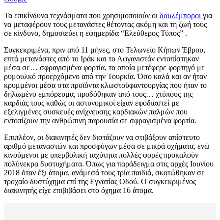
Τα επικίνδυνα τεχνάσματα που χρησιμοποιούν οι
δουλέμποροι
για
να μεταφέρουν τους μετανάστες θέτοντας ακόμη και τη ζωή τους
σε κίνδυνο, δημοσιεύει η εφημερίδα “Ελεύθερος Τύπος” .
Συγκεκριμένα, πριν από 11 μήνες, στο Τελωνείο Κήπων Έβρου,
επτά μετανάστες από το Ιράκ και το Αφγανιστάν εντοπίστηκαν
μέσα σε… σφραγισμένα φορτία, τα οποία μετέφερε φορτηγό με
ρυμουλκό προερχόμενο από την Τουρκία. Όσο καλά και αν ήταν
κρυμμένοι μέσα στα προϊόντα κλωστοϋφαντουργίας που ήταν το
δηλωμένο εμπόρευμα, προδόθηκαν από τους… χτύπους της
καρδιάς τους καθώς οι αστυνομικοί είχαν εφοδιαστεί με
εξελιγμένες συσκευές ανίχνευσης καρδιακών παλμών που
εντοπίζουν την ανθρώπινη παρουσία σε σφραγισμένα φορτία.
Επιπλέον, οι διακινητές δεν διστάζουν να στιβάξουν απίστευτο
αριθμό μεταναστών και προσφύγων μέσα σε μικρά οχήματα, ενώ
κινούμενοι με υπερβολική ταχύτητα πολλές φορές προκαλούν
πολύνεκρα δυστυχήματα. Όπως για παράδειγμα στις αρχές Ιουνίου
2018 όταν έξι άτομα, ανάμεσά τους τρία παιδιά, σκοτώθηκαν σε
τροχαίο δυστύχημα επί της Εγνατίας Οδού. Ο συγκεκριμένος
διακινητής είχε επιβιβάσει στο όχημα 16 άτομα.