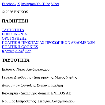
Facebook
X
Instagram
YouTube
Viber
© 2026 ENIKOS
ΠΛΟΗΓΗΣΗ
ΤΑΥΤΟΤΗΤΑ
ΕΠΙΚΟΙΝΩΝΙΑ
ΟΡΟΙ ΧΡΗΣΗΣ
ΠΟΛΙΤΙΚΗ ΠΡΟΣΤΑΣΙΑΣ ΠΡΟΣΩΠΙΚΩΝ ΔΕΔΟΜΕΝΩΝ
ΠΟΛΙΤΙΚΗ COOKIES
Κρατική Διαφήμιση
ΤΑΥΤΟΤΗΤΑ
Εκδότης:
Νίκος Χατζηνικολάου
Γενικός Διευθυντής - Διαχειριστής:
Μάνος Νιφλής
Διευθύντρια Σύνταξης:
Στεφανία Κασίμη
Ιδιοκτησία - Δικαιούχος domain:
ENIKOS AE
Νόμιμος Εκπρόσωπος:
Στέργιος Χατζηνικολάου