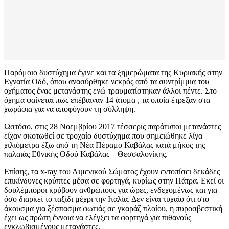
Παρόμοιο δυστύχημα έγινε και τα ξημερώματα της Κυριακής στην
Εγνατία Οδό, όπου ανασύρθηκε νεκρός από τα συντρίμμια του
οχήματος ένας μετανάστης ενώ τραυματίστηκαν άλλοι πέντε. Στο
όχημα φαίνεται πως επέβαιναν 14 άτομα , τα οποία έτρεξαν στα
χωράφια για να αποφύγουν τη σύλληψη.
Ωστόσο, στις 28 Νοεμβρίου 2017 τέσσερις παράτυποι μετανάστες
είχαν σκοτωθεί σε τροχαίο δυστύχημα που σημειώθηκε λίγα
χιλιόμετρα έξω από τη Νέα Πέραμο Καβάλας κατά μήκος της
παλαιάς Εθνικής Οδού Καβάλας – Θεσσαλονίκης.
Επίσης, τα x-ray του Λιμενικού Σώματος έχουν εντοπίσει δεκάδες
επικίνδυνες κρύπτες μέσα σε φορτηγά, κυρίως στην Πάτρα. Εκεί οι
δουλέμποροι κρύβουν ανθρώπους για ώρες, ενδεχομένως και για
όσο διαρκεί το ταξίδι μέχρι την Ιταλία. Δεν είναι τυχαίο ότι στο
άκουσμα για ξέσπασμα φωτιάς σε γκαράζ πλοίου, η πυροσβεστική
έχει ως πρώτη έννοια να ελέγξει τα φορτηγά για πιθανούς
εγκλωβισμένους μετανάστες.