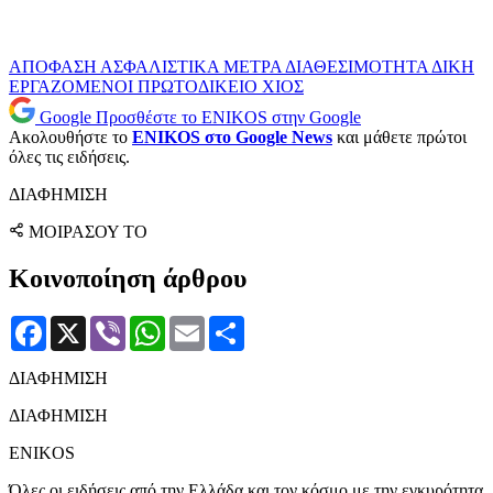
ΑΠΟΦΑΣΗ
ΑΣΦΑΛΙΣΤΙΚΑ ΜΕΤΡΑ
ΔΙΑΘΕΣΙΜΟΤΗΤΑ
ΔΙΚΗ
ΕΡΓΑΖΟΜΕΝΟΙ
ΠΡΩΤΟΔΙΚΕΙΟ
ΧΙΟΣ
Google
Προσθέστε το ENIKOS στην Google
Ακολουθήστε το
ENIKOS στο Google News
και μάθετε πρώτοι
όλες τις ειδήσεις.
ΔΙΑΦΗΜΙΣΗ
ΜΟΙΡΑΣΟΥ ΤΟ
Κοινοποίηση άρθρου
Facebook
X
Viber
WhatsApp
Email
Μοιραστείτε
ΔΙΑΦΗΜΙΣΗ
ΔΙΑΦΗΜΙΣΗ
ENIKOS
Όλες οι ειδήσεις από την Ελλάδα και τον κόσμο με την εγκυρότητα