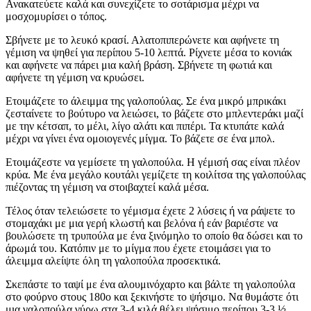
Ανακατεύετε καλά και συνεχίζετε το σοτάρισμα μέχρι να
μοσχομυρίσει ο τόπος.
Σβήνετε με το λευκό κρασί. Αλατοπιπερώνετε και αφήνετε τη
γέμιση να ψηθεί για περίπου 5-10 λεπτά. Ρίχνετε μέσα το κονιάκ
και αφήνετε να πάρει μια καλή βράση. Σβήνετε τη φωτιά και
αφήνετε τη γέμιση να κρυώσει.
Ετοιμάζετε το άλειμμα της γαλοπούλας. Σε ένα μικρό μπρικάκι
ζεσταίνετε το βούτυρο να λειώσει, το βάζετε στο μπλεντεράκι μαζί
με την κέτσαπ, το μέλι, λίγο αλάτι και πιπέρι. Τα κτυπάτε καλά
μέχρι να γίνει ένα ομοιογενές μίγμα. Το βάζετε σε ένα μπολ.
Ετοιμάζεστε να γεμίσετε τη γαλοπούλα. Η γέμισή σας είναι πλέον
κρύα. Με ένα μεγάλο κουτάλι γεμίζετε τη κοιλίτσα της γαλοπούλας
πιέζοντας τη γέμιση να στοιβαχτεί καλά μέσα.
Τέλος όταν τελειώσετε το γέμισμα έχετε 2 λύσεις ή να ράψετε το
στομαχάκι με μια γερή κλωστή και βελόνα ή εάν βαριέστε να
βουλώσετε τη τρυπούλα με ένα ξινόμηλο το οποίο θα δώσει και το
άρωμά του. Κατόπιν με το μίγμα που έχετε ετοιμάσει για το
άλειμμα αλείψτε όλη τη γαλοπούλα προσεκτικά.
Σκεπάστε το ταψί με ένα αλουμινόχαρτο και βάλτε τη γαλοπούλα
στο φούρνο στους 180ο και ξεκινήστε το ψήσιμο. Να θυμάστε ότι
μια γαλοπούλα γύρω στα 3-4 κιλά θέλει ψήσιμο περίπου 3-3 ½