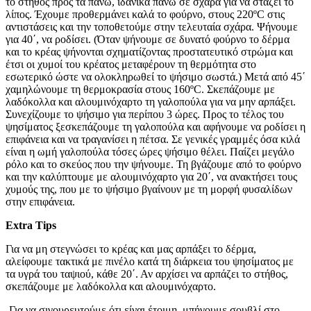
το στήθος προς τα πάνω, ιδανικά πάνω σε σχάρα για να στάζει το
λίπος. Έχουμε προθερμάνει καλά το φούρνο, στους 220ºC στις
αντιστάσεις και την τοποθετούμε στην τελευταία σχάρα. Ψήνουμε
για 40΄, να ροδίσει. (Όταν ψήνουμε σε δυνατό φούρνο το δέρμα
και το κρέας ψήνονται σχηματίζοντας προστατευτικό στρώμα και
έτσι οι χυμοί του κρέατος μεταφέρουν τη θερμότητα στο
εσωτερικό ώστε να ολοκληρωθεί το ψήσιμο σωστά.) Μετά από 45΄
χαμηλώνουμε τη θερμοκρασία στους 160ºC. Σκεπάζουμε με
λαδόκολλα και αλουμινόχαρτο τη γαλοπούλα για να μην αρπάξει.
Συνεχίζουμε το ψήσιμο για περίπου 3 ώρες. Προς το τέλος του
ψησίματος ξεσκεπάζουμε τη γαλοπούλα και αφήνουμε να ροδίσει η
επιφάνεια και να τραγανίσει η πέτσα. Σε γενικές γραμμές όσα κιλά
είναι η ωμή γαλοπούλα τόσες ώρες ψήσιμο θέλει. Παίζει μεγάλο
ρόλο και το σκεύος που την ψήνουμε. Τη βγάζουμε από το φούρνο
και την καλύπτουμε με αλουμινόχαρτο για 20΄, να ανακτήσει τους
χυμούς της, που με το ψήσιμο βγαίνουν με τη μορφή φυσαλίδων
στην επιφάνεια.
Extra Tips
Για να μη στεγνώσει το κρέας και μας αρπάξει το δέρμα,
αλείφουμε τακτικά με πινέλο κατά τη διάρκεια του ψησίματος με
τα υγρά του ταψιού, κάθε 20΄. Αν αρχίσει να αρπάζει το στήθος,
σκεπάζουμε με λαδόκολλα και αλουμινόχαρτο.
-Για να σιγουρευτούμε ότι είναι έτοιμη, μπήγουμε σουβλί στο