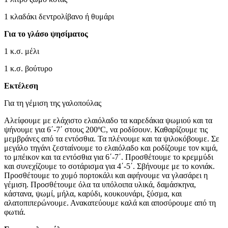
1 κλαδάκι δεντρολίβανο ή θυμάρι
Για το γλάσο ψησίματος
1 κ.σ. μέλι
1 κ.σ. βούτυρο
Εκτέλεση
Για τη γέμιση της γαλοπούλας
Αλείφουμε με ελάχιστο ελαιόλαδο τα καρεδάκια ψωμιού και τα
ψήνουμε για 6΄-7΄ στους 200ºC, να ροδίσουν. Καθαρίζουμε τις
μεμβράνες από τα εντόσθια. Τα πλένουμε και τα ψιλοκόβουμε. Σε
μεγάλο τηγάνι ζεσταίνουμε το ελαιόλαδο και ροδίζουμε τον κιμά,
το μπέικον και τα εντόσθια για 6΄-7΄. Προσθέτουμε το κρεμμύδι
και συνεχίζουμε το σοτάρισμα για 4΄-5΄. Σβήνουμε με το κονιάκ.
Προσθέτουμε το χυμό πορτοκάλι και αφήνουμε να γλασάρει η
γέμιση. Προσθέτουμε όλα τα υπόλοιπα υλικά, δαμάσκηνα,
κάστανα, ψωμί, μήλα, καρύδι, κουκουνάρι, ξύσμα, και
αλατοπιπερώνουμε. Ανακατεύουμε καλά και αποσύρουμε από τη
φωτιά.