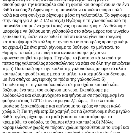
αποσύρουμε την κατσαρόλα από τη φωτιά και σουρώνουμε σε ένα
βαθύ σκεύος.2) Αφήνουμε τη μαρινάδα να κρυώσει πάρα πολύ
καλά και στη συνέχεια ρίχνουμε μέσα τη γαλοπούλα. Το αφήνουμε
στην άκρη για 2 με 2 1/2 ώρες.3) Βγάζουμε τη γαλοπούλα από τη
μαρινάδα και με ένα χαρτί κουζίνας τη σκουπίζουμε. Αν θέλουμε
μπορούμε να βάλουμε τη γαλοπούλα στο πάνω μέρος του ψυγείου
ξεσκέπαστη, ώστε να ξεραθεί η πέτσα και να γίνει πιο τραγανή
κατά το ψήσιμο.Ξεκολλάμε την πέτσα από το κρέας προσεχτικά με
τα χέρια.4) Σε ένα μπολ ρίχνουμε το βούτυρο, το μαϊντανό, το
θυμάρι, το αλάτι, το πιπέρι και ανακατεύουμε μέχρι να
ομογενοποιηθεί το μείγμα. Περνάμε το βούτυρο κάτω από την
πέτσα της γαλοπούλας προσπαθώντας να πάει σε όλη την επιφάνεια
της.5) Πασπαλίζουμε την κοιλιά της γαλοπούλας με αρκετό αλάτι
και πιπέρι, προσθέτουμε μέσα το μήλο, το κρεμμύδι και δένουμε
με ένα σπάγκο μαγειρικής τα πόδια της γαλοπούλας.6)
Τοποθετούμε τη γαλοπούλα πάνω σε μια σχάρα και από κάτω
βάζουμε ένα ταψί του φούρνου με νερό. Σκεπάζουμε με
λαδόκολλα και αλουμινόχαρτο και ψήνουμε σε προθερμασμένο
φούρνο στους 170°C στον αέρα για 2,5 ώρες. Το τελευταίο
μισάωρο ξεσκεπάζουμε και αφήνουμε το κρέας να πάρει καλό
χρώμα.7) Για τη γέμιση: Σε χαμηλή φωτιά ζεσταίνουμε ένα μεγάλο
βαθύ τηγάνι, ρίχνουμε το μισό βούτυρο και σοτάρουμε το
κρεμμύδι, το σκόρδο, το θυμάρι αλάτι και πιπέρι.8) Μόλις
καραμελώσουν χωρίς να πάρουν χρώμα προσθέτουμε το ψωμί και
το μαγειρεύουμε μέχρι να πάρει χρυσαφί χρώμα στη συνέχεια