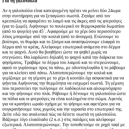
Για τη γαλοπούλα
Αν η γαλοπούλα είναι κατεψυγμένη πρέπει να μείνει δύο 24ωρα
στην συντήρηση για να ξεπαγώσει σωστά. Ζητάμε από τον
κρεοπώλη να αφαιρέσει το λαιμό και τις άκρες από τις φτερούγες
(για το ζωμό). Αφήνουμε το πουλερικό σε θερμοκρασία δωματίου
(από το ψυγείο) για 45΄. Αφαιρούμε με το χέρι όσο περισσότερο
λίπος μπορούμε από την κοιλιά (από το άνοιγμα). Ενώνουμε το
βούτυρο, το θυμάρι και το ξύσμα και ανασηκώνουμε ελαφρά το
δέρμα από το κρέας. Αλείφουμε εσωτερικά ανάμεσα στο δέρμα
και το ψαχνό. Αυτό θα βοηθήσει ώστε να ψηθεί χωρίς να
στεγνώσει. Θα λαρδώνει δηλαδή το ψαχνό κατά την διάρκεια του
ψησίματος. Τραβάμε το δέρμα του λαιμού και το στερεώνουμε,
αφού το γυρίσουμε προς τα πάνω, με οδοντογλυφίδα ή το ράβουμε
για να κλείσει από πάνω. Αλατοπιπερώνουμε την κοιλιά και
γεμίζουμε με τη γέμιση με το χέρι ή κουτάλι όχι ασφυκτικά για να
ψήνεται Αφήνοντας την θερμότητα να εισχωρεί σωστά. Τη γέμιση
που περισσεύει την τυλίγουμε σε λαδόκολλα και αλουμινόχαρτο
και την ψήνουμε στο πλάι. Ράβουμε ή δένουμε τη γαλοπούλα ώστε
τα πόδια και οι φτερούγες να είναι κολλημένα στο σώμα. Αφενός
για να κρατήσει ωραίο σχήμα με το ψήσιμο και αφετέρου για να
συγκρατήσουμε τους χυμούς και την υγρασία στο εσωτερικό της.
Δείτε εδώ πιο αναλυτικά πώς να δέσετε σωστά τη γαλοπούλα.
Βάζουμε λίγο ελαιόλαδο (2 κ.σ.) στις παλάμες και αλείφουμε
εξωτερικά. Αλατοπιπερώνουμε. Την τοποθετούμε σε ρηχό ταψί με