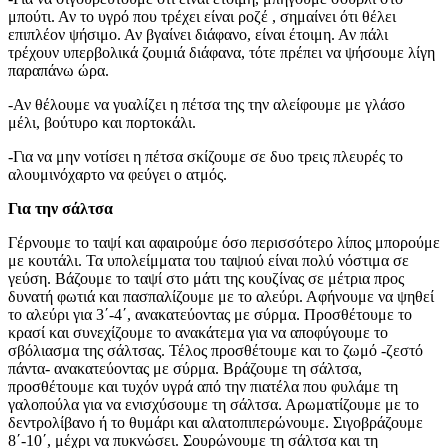
μπούτι. Αν το υγρό που τρέχει είναι ροζέ , σημαίνει ότι θέλει
επιπλέον ψήσιμο. Αν βγαίνει διάφανο, είναι έτοιμη. Αν πάλι
τρέχουν υπερβολικά ζουμιά διάφανα, τότε πρέπει να ψήσουμε λίγη
παραπάνω ώρα.
-Αν θέλουμε να γυαλίζει η πέτσα της την αλείφουμε με γλάσο
μέλι, βούτυρο και πορτοκάλι.
-Για να μην νοτίσει η πέτσα σκίζουμε σε δυο τρεις πλευρές το
αλουμινόχαρτο να φεύγει ο ατμός.
Για την σάλτσα
Γέρνουμε το ταψί και αφαιρούμε όσο περισσότερο λίπος μπορούμε
με κουτάλι. Τα υπολείμματα του ταψιού είναι πολύ νόστιμα σε
γεύση. Βάζουμε το ταψί στο μάτι της κουζίνας σε μέτρια προς
δυνατή φωτιά και πασπαλίζουμε με το αλεύρι. Αφήνουμε να ψηθεί
το αλεύρι για 3΄-4΄, ανακατεύοντας με σύρμα. Προσθέτουμε το
κρασί και συνεχίζουμε το ανακάτεμα για να αποφύγουμε το
σβόλιασμα της σάλτσας. Τέλος προσθέτουμε και το ζωμό -ζεστό
πάντα- ανακατεύοντας με σύρμα. Βράζουμε τη σάλτσα,
προσθέτουμε και τυχόν υγρά από την πιατέλα που φυλάμε τη
γαλοπούλα για να ενισχύσουμε τη σάλτσα. Αρωματίζουμε με το
δεντρολίβανο ή το θυμάρι και αλατοπιπερώνουμε. Σιγοβράζουμε
8΄-10΄, μέχρι να πυκνώσει. Σουρώνουμε τη σάλτσα και τη