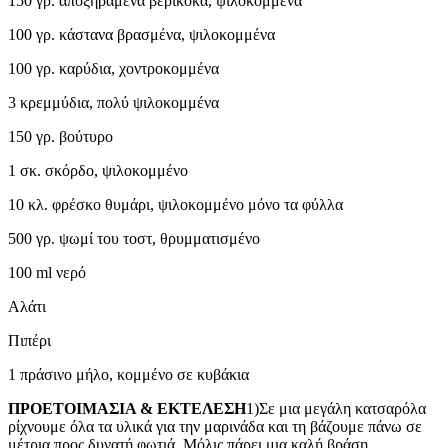
150 γρ. αποξηραμένα βερίκοκα, ψιλοκομμένα
100 γρ. κάστανα βρασμένα, ψιλοκομμένα
100 γρ. καρύδια, χοντροκομμένα
3 κρεμμύδια, πολύ ψιλοκομμένα
150 γρ. βούτυρο
1 σκ. σκόρδο, ψιλοκομμένο
10 κλ. φρέσκο θυμάρι, ψιλοκομμένο μόνο τα φύλλα
500 γρ. ψωμί του τοστ, θρυμματισμένο
100 ml νερό
Αλάτι
Πιπέρι
1 πράσινο μήλο, κομμένο σε κυβάκια
ΠΡΟΕΤΟΙΜΑΣΙΑ & ΕΚΤΕΛΕΣΗ
1)Σε μια μεγάλη κατσαρόλα
ρίχνουμε όλα τα υλικά για την μαρινάδα και τη βάζουμε πάνω σε
μέτρια προς δυνατή φωτιά. Μόλις πάρει μια καλή βράση