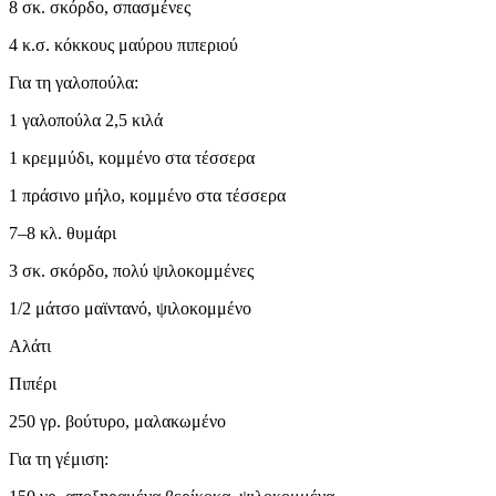
8 σκ. σκόρδο, σπασμένες
4 κ.σ. κόκκους μαύρου πιπεριού
Για τη γαλοπούλα:
1 γαλοπούλα 2,5 κιλά
1 κρεμμύδι, κομμένο στα τέσσερα
1 πράσινο μήλο, κομμένο στα τέσσερα
7–8 κλ. θυμάρι
3 σκ. σκόρδο, πολύ ψιλοκομμένες
1/2 μάτσο μαϊντανό, ψιλοκομμένο
Αλάτι
Πιπέρι
250 γρ. βούτυρο, μαλακωμένο
Για τη γέμιση: