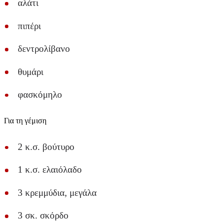
αλάτι
πιπέρι
δεντρολίβανο
θυμάρι
φασκόμηλο
Για τη γέμιση
2 κ.σ. βούτυρο
1 κ.σ. ελαιόλαδο
3 κρεμμύδια, μεγάλα
3 σκ. σκόρδο