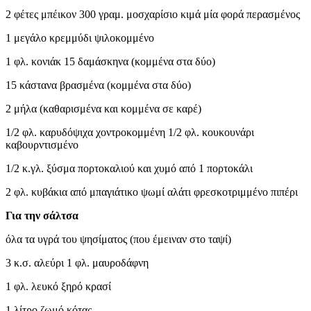
2 φέτες μπέικον 300 γραμ. μοσχαρίσιο κιμά μία φορά περασμένος
1 μεγάλο κρεμμύδι ψιλοκομμένο
1 φλ. κονιάκ 15 δαμάσκηνα (κομμένα στα δύο)
15 κάστανα βρασμένα (κομμένα στα δύο)
2 μήλα (καθαρισμένα και κομμένα σε καρέ)
1/2 φλ. καρυδόψιχα χοντροκομμένη 1/2 φλ. κουκουνάρι
καβουρντισμένο
1/2 κ.γλ. ξύσμα πορτοκαλιού και χυμό από 1 πορτοκάλι
2 φλ. κυβάκια από μπαγιάτικο ψωμί αλάτι φρεσκοτριμμένο πιπέρι
Για την σάλτσα
όλα τα υγρά του ψησίματος (που έμειναν στο ταψί)
3 κ.σ. αλεύρι 1 φλ. μαυροδάφνη
1 φλ. λευκό ξηρό κρασί
1 λίτρο ζωμό κότας