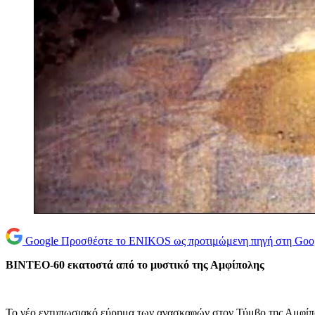
Google
Προσθέστε το ENIKOS ως προτιμώμενη πηγή στη Goo
BINTEO-60 εκατοστά από το μυστικό της Αμφίπολης
Το νέο εντυπωσιακό εύρημα των ανασκαφών στον Τύμβο της Αμφίπολ