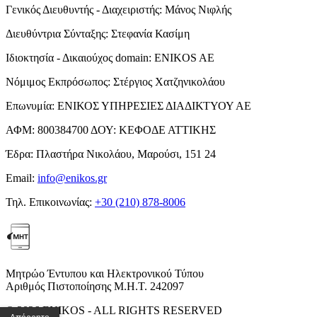
Γενικός Διευθυντής - Διαχειριστής:
Μάνος Νιφλής
Διευθύντρια Σύνταξης:
Στεφανία Κασίμη
Ιδιοκτησία - Δικαιούχος domain:
ENIKOS AE
Νόμιμος Εκπρόσωπος:
Στέργιος Χατζηνικολάου
Επωνυμία:
ΕΝΙΚΟΣ ΥΠΗΡΕΣΙΕΣ ΔΙΑΔΙΚΤΥΟΥ ΑΕ
ΑΦΜ:
800384700
ΔΟΥ:
ΚΕΦΟΔΕ ΑΤΤΙΚΗΣ
Έδρα:
Πλαστήρα Νικολάου, Μαρούσι, 151 24
Email:
info@enikos.gr
Τηλ. Επικοινωνίας:
+30 (210) 878-8006
Μητρώο Έντυπου και Ηλεκτρονικού Τύπου
Αριθμός Πιστοποίησης Μ.Η.Τ. 242097
© 2026 ENIKOS - ALL RIGHTS RESERVED