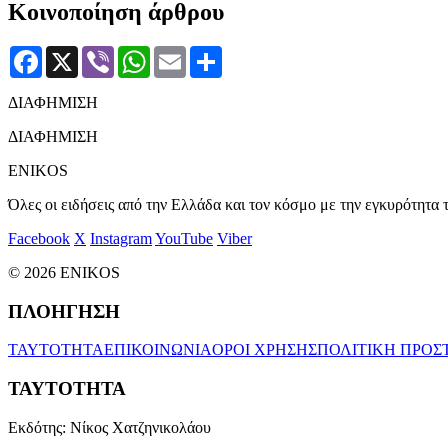
Κοινοποίηση άρθρου
Facebook
X
Viber
WhatsApp
Email
Μοιραστείτε
ΔΙΑΦΗΜΙΣΗ
ΔΙΑΦΗΜΙΣΗ
ENIKOS
Όλες οι ειδήσεις από την Ελλάδα και τον κόσμο με την εγκυρότητα τ
Facebook
X
Instagram
YouTube
Viber
© 2026 ENIKOS
ΠΛΟΗΓΗΣΗ
ΤΑΥΤΟΤΗΤΑ
ΕΠΙΚΟΙΝΩΝΙΑ
ΟΡΟΙ ΧΡΗΣΗΣ
ΠΟΛΙΤΙΚΗ ΠΡΟΣ
ΤΑΥΤΟΤΗΤΑ
Εκδότης:
Νίκος Χατζηνικολάου