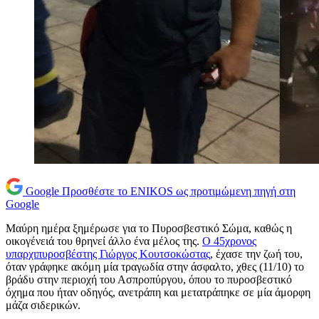
Google
Προσθέστε το ENIKOS ως προτιμώμενη πηγή στη
Google
Μαύρη ημέρα ξημέρωσε για το Πυροσβεστικό Σώμα, καθώς η
οικογένειά του θρηνεί άλλο ένα μέλος της.
Ο 45χρονος
υπαρχιπυροσβέστης Γιώργος Κουτσοκώστας
, έχασε την ζωή του,
όταν γράφηκε ακόμη μία τραγωδία στην άσφαλτο, χθες (11/10) το
βράδυ στην περιοχή του Ασπροπύργου, όπου το πυροσβεστικό
όχημα που ήταν οδηγός, ανετράπη και μετατράπηκε σε μία άμορφη
μάζα σιδερικών.