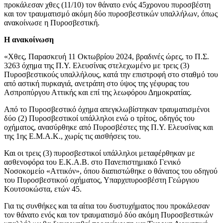
προκάλεσαν χθες (11/10) τον θάνατο ενός 45χρονου πυροσβέστη
και τον τραυματισμό ακόμη δύο πυροσβεστικών υπαλλήλων, όπως
ανακοίνωσε η Πυροσβεστική.
Η ανακοίνωση
«Χθες, Παρασκευή 11 Οκτωβρίου 2024, βραδινές ώρες, το Π.Σ.
3263 όχημα της Π.Υ. Ελευσίνας στελεχωμένο με τρεις (3)
Πυροσβεστικούς υπαλλήλους, κατά την επιστροφή στο σταθμό του
από αστική πυρκαγιά, ανετράπη στο ύψος της γέφυρας του
Ασπροπύργου Αττικής και επί της λεωφόρου Δημοκρατίας.
Από το Πυροσβεστικό όχημα απεγκλωβίστηκαν τραυματισμένοι
δύο (2) Πυροσβεστικοί υπάλληλοι ενώ ο τρίτος, οδηγός του
οχήματος, ανασύρθηκε από Πυροσβέστες της Π.Υ. Ελευσίνας και
της 1ης Ε.Μ.Α.Κ., χωρίς τις αισθήσεις του.
Και οι τρεις (3) πυροσβεστικοί υπάλληλοι μεταφέρθηκαν με
ασθενοφόρα του Ε.Κ.Α.Β. στο Πανεπιστημιακό Γενικό
Νοσοκομείο «Αττικόν», όπου διαπιστώθηκε ο θάνατος του οδηγού
του Πυροσβεστικού οχήματος, Υπαρχιπυροσβέστη Γεώργιου
Κουτσοκώστα, ετών 45.
Για τις συνθήκες και τα αίτια του δυστυχήματος που προκάλεσαν
τον θάνατο ενός και τον τραυματισμό δύο ακόμη Πυροσβεστικών