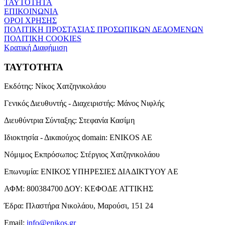
ΤΑΥΤΟΤΗΤΑ
ΕΠΙΚΟΙΝΩΝΙΑ
ΟΡΟΙ ΧΡΗΣΗΣ
ΠΟΛΙΤΙΚΗ ΠΡΟΣΤΑΣΙΑΣ ΠΡΟΣΩΠΙΚΩΝ ΔΕΔΟΜΕΝΩΝ
ΠΟΛΙΤΙΚΗ COOKIES
Κρατική Διαφήμιση
ΤΑΥΤΟΤΗΤΑ
Εκδότης:
Νίκος Χατζηνικολάου
Γενικός Διευθυντής - Διαχειριστής:
Μάνος Νιφλής
Διευθύντρια Σύνταξης:
Στεφανία Κασίμη
Ιδιοκτησία - Δικαιούχος domain:
ENIKOS AE
Νόμιμος Εκπρόσωπος:
Στέργιος Χατζηνικολάου
Επωνυμία:
ΕΝΙΚΟΣ ΥΠΗΡΕΣΙΕΣ ΔΙΑΔΙΚΤΥΟΥ ΑΕ
ΑΦΜ:
800384700
ΔΟΥ:
ΚΕΦΟΔΕ ΑΤΤΙΚΗΣ
Έδρα:
Πλαστήρα Νικολάου, Μαρούσι, 151 24
Email:
info@enikos.gr