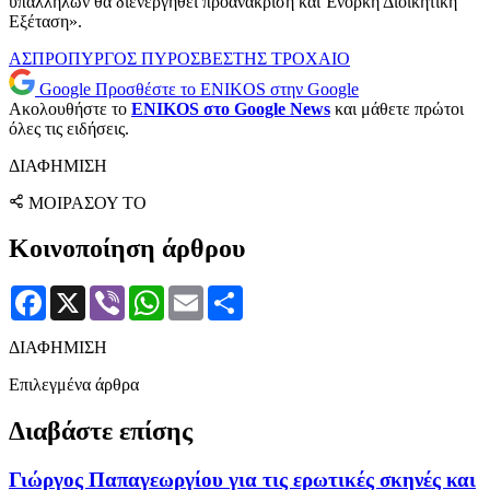
υπαλλήλων θα διενεργηθεί προανάκριση και Ένορκη Διοικητική
Εξέταση».
ΑΣΠΡΟΠΥΡΓΟΣ
ΠΥΡΟΣΒΕΣΤΗΣ
ΤΡΟΧΑΙΟ
Google
Προσθέστε το ENIKOS στην Google
Ακολουθήστε το
ENIKOS στο Google News
και μάθετε πρώτοι
όλες τις ειδήσεις.
ΔΙΑΦΗΜΙΣΗ
ΜΟΙΡΑΣΟΥ ΤΟ
Κοινοποίηση άρθρου
Facebook
X
Viber
WhatsApp
Email
Μοιραστείτε
ΔΙΑΦΗΜΙΣΗ
Επιλεγμένα άρθρα
Διαβάστε επίσης
Γιώργος Παπαγεωργίου για τις ερωτικές σκηνές και