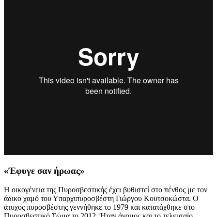
«Έφυγε σαν ήρωας»
Η οικογένεια της Πυροσβεστικής έχει βυθιστεί στο πένθος με τον
άδικο χαμό του Υπαρχιπυροσβέστη Γιώργου Κουτσοκώστα. Ο
άτυχος πυροσβέστης γεννήθηκε το 1979 και κατατάχθηκε στο
Πυροσβεστικό Σώμα το 2012. Ήταν άγαμος και το τελευταίο