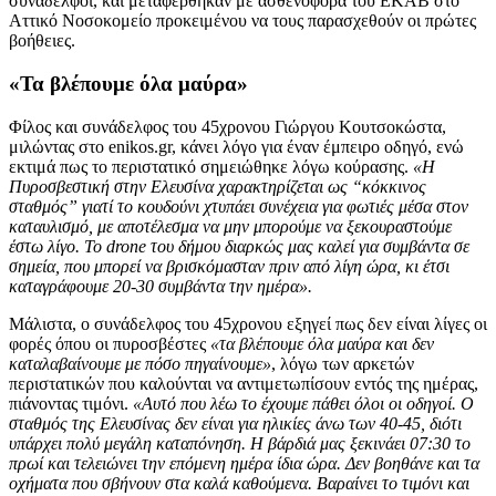
συνάδελφοι, και μεταφέρθηκαν με ασθενοφόρα του ΕΚΑΒ στο
Αττικό Νοσοκομείο προκειμένου να τους παρασχεθούν οι πρώτες
βοήθειες.
«Τα βλέπουμε όλα μαύρα»
Φίλος και συνάδελφος του 45χρονου Γιώργου Κουτσοκώστα,
μιλώντας στο enikos.gr, κάνει λόγο για έναν έμπειρο οδηγό, ενώ
εκτιμά πως το περιστατικό σημειώθηκε λόγω κούρασης.
«Η
Πυροσβεστική στην Ελευσίνα χαρακτηρίζεται ως “κόκκινος
σταθμός” γιατί το κουδούνι χτυπάει συνέχεια για φωτιές μέσα στον
καταυλισμό, με αποτέλεσμα να μην μπορούμε να ξεκουραστούμε
έστω λίγο. Το drone του δήμου διαρκώς μας καλεί για συμβάντα σε
σημεία, που μπορεί να βρισκόμασταν πριν από λίγη ώρα, κι έτσι
καταγράφουμε 20-30 συμβάντα την ημέρα».
Μάλιστα, ο συνάδελφος του 45χρονου εξηγεί πως δεν είναι λίγες οι
φορές όπου οι πυροσβέστες
«τα βλέπουμε όλα μαύρα και δεν
καταλαβαίνουμε με πόσο πηγαίνουμε»
, λόγω των αρκετών
περιστατικών που καλούνται να αντιμετωπίσουν εντός της ημέρας,
πιάνοντας τιμόνι.
«Αυτό που λέω το έχουμε πάθει όλοι οι οδηγοί. Ο
σταθμός της Ελευσίνας δεν είναι για ηλικίες άνω των 40-45, διότι
υπάρχει πολύ μεγάλη καταπόνηση. Η βάρδιά μας ξεκινάει 07:30 το
πρωί και τελειώνει την επόμενη ημέρα ίδια ώρα. Δεν βοηθάνε και τα
οχήματα που σβήνουν στα καλά καθούμενα. Βαραίνει το τιμόνι και