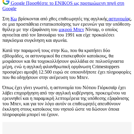
Google
Προσθέστε το ENIKOS ως προτιμώμενη πηγή στη
Google
Στη
Κω
βρίσκονται από χθες επιθεωρητές της αγγλικής
αστυνομία
ς,
σε μια προσπάθεια εντατικοποίησης των ερευνών για την υπόθεση-
θρίλερ με την εξαφάνιση του
μικρού Μπεν
Νίνταμ, ο οποίος
αγνοείται από τον Ιανουάριο του 1991 και είχε προκαλέσει
παγκόσμια συγκίνηση και αγωνία.
Κατά την παραμονή τους στην Κω, που θα κρατήσει δύο
εβδομάδες, οι αστυνομικοί θα επισκεφθούν κατοίκους, θα
μοιράσουν και θα τοιχοκολλήσουν φυλλάδια σε πολυσύχναστα
μέρη, ενώ η αγγλική φιλανθρωπική οργάνωση Crimestoppers
προσφέρει αμοιβή 12.500 ευρώ σε οποιονδήποτε έχει πληροφορίες
που θα οδηγήσουν στην ανέρευση του Μπεν.
Όπως έχει γίνει γνωστό, η αστυνομία του Νότιου Γιόρκσαϊρ έχει
λάβει επιχορήγηση από την αγγλική κυβέρνηση, προκειμένου να
ερευνηθεί και η παραμικρή λεπτομέρεια της υπόθεσης εξαφάνισης
του Μπεν, και για τον λόγο αυτόν οι επιθεωρητές απευθύνουν
έκκληση στους κατοίκους του νησιού ώστε να δώσουν όποια
πληροφορία μπορεί να έχουν.