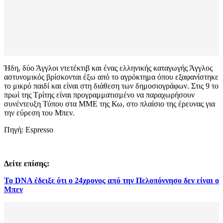
Ήδη, δύο Άγγλοι ντετέκτιβ και ένας ελληνικής καταγωγής Άγγλος
αστυνομικός βρίσκονται έξω από το αγρόκτημα όπου εξαφανίστηκε
το μικρό παιδί και είναι στη διάθεση των δημοσιογράφων. Στις 9 το
πρωί της Τρίτης είναι προγραμματισμένο να παραχωρήσουν
συνέντευξη Τύπου στα ΜΜΕ της Κω, στο πλαίσιο της έρευνας για
την εύρεση του Μπεν.
Πηγή: Espresso
Δείτε επίσης:
Το DNA έδειξε ότι ο 24χρονος από την Πελοπόννησο δεν είναι ο
Μπεν