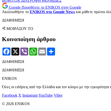
BORO.GR
ΔΙΑΤΡΟΦΗ
ΘΕΡΜΙΔΕΣ
Google
Προσθέστε το ENIKOS στην Google
Ακολουθήστε το
ENIKOS στο Google News
και μάθετε πρώτοι όλες
ΔΙΑΦΗΜΙΣΗ
ΜΟΙΡΑΣΟΥ ΤΟ
Κοινοποίηση άρθρου
Facebook
X
Viber
WhatsApp
Email
Μοιραστείτε
ΔΙΑΦΗΜΙΣΗ
ΔΙΑΦΗΜΙΣΗ
ENIKOS
Όλες οι ειδήσεις από την Ελλάδα και τον κόσμο με την εγκυρότητα τ
Facebook
X
Instagram
YouTube
Viber
© 2026 ENIKOS