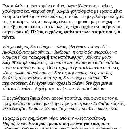
Εγκαταλελειμμένα καμένα σπίτια, άγρια βλάστηση, ερείπια,
χαλάσματα και νεκρική σιγή. Χωριά-φαντάσματα με ερειπωμένα
κτίσματα συνθέτουν ένα απόκοσμο τοπίο. Το μεγαλύτερο πλήγμα
της καταστροφικής πυρκαγιάς, είναι η ερημοποίηση των χωριών
του Έβρου, τα οποία, έτσι κι αλλιώς, είχαν αρχίσει να αφήνονται
στην παρακμή.
Πλέον, ο χρόνος, φαίνεται πως σταμάτησε για
πάντα.
«Τα χωριά μας δεν υπάρχουν πλέον, ήδη έχουν καταρρεύσει.
Ακολουθώντας μία σύντομη διαδρομή, η οποία θα μπορούσε να
ονομαστεί και “
διαδρομή της κατάθλιψης”
, βρίσκεις μόνο
ελάχιστους ηλικιωμένους, οι οποίοι περιμένουν και αυτοί πότε θα
πάρουν τον δρόμο τους. Όσο τα χωριά εγκαταλείπονται από τους
νέους, αλλά και από όσους είδαν τις περιουσίες τους και τους
δουλειές τους να γίνονται στάχτη, δεν υπάρχει σωτηρία.
Τα
περισσότερα, δεν έχουν καν σχολεία πλέον, δεν έχει μείνει
τίποτα
. Πονάει η ψυχή μας»
τονίζει ο κ. Χριστοδούλου.
Η μεγαλύτερη ζημιά όσον αφορά τα σπίτια, σύμφωνα με τον κ.
Γρηγοριάδη, σημειώθηκε στην Κίρκη.
«Περίπου 25 σπίτια κάηκαν,
αλλά δεν ήταν τα μόνα. Σε αρκετά χωριά επικρατεί η ίδια εικόνα.
Τα χωριά μας ερημώνουν γύρω από την Αλεξανδρούπολη.
Μαραζώνουν.
Είναι μία τρομακτική εικόνα για εμάς τους
ντόπιους.
Υπάρχουν ολόκληρες διαδρομές κοντά στα σύνορα που