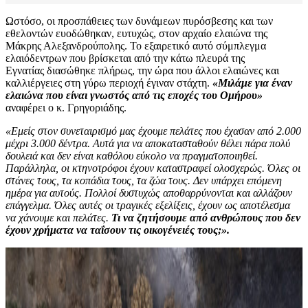
Ωστόσο, οι προσπάθειες των δυνάμεων πυρόσβεσης και των
εθελοντών ευοδώθηκαν, ευτυχώς, στον αρχαίο ελαιώνα της
Μάκρης Αλεξανδρούπολης. Το εξαιρετικό αυτό σύμπλεγμα
ελαιόδεντρων που βρίσκεται από την κάτω πλευρά της
Εγνατίας διασώθηκε πλήρως, την ώρα που άλλοι ελαιώνες και
καλλιέργειες στη γύρω περιοχή έγιναν στάχτη.
«Μιλάμε για έναν
ελαιώνα που είναι γνωστός από τις εποχές του Ομήρου»
αναφέρει ο κ. Γρηγοριάδης.
«Εμείς στον συνεταιρισμό μας έχουμε πελάτες που έχασαν από 2.000
μέχρι 3.000 δέντρα. Αυτά για να αποκατασταθούν θέλει πάρα πολύ
δουλειά και δεν είναι καθόλου εύκολο να πραγματοποιηθεί.
Παράλληλα, οι κτηνοτρόφοι έχουν καταστραφεί ολοσχερώς. Όλες οι
στάνες τους, τα κοπάδια τους, τα ζώα τους. Δεν υπάρχει επόμενη
ημέρα για αυτούς. Πολλοί δυστυχώς αποθαρρύνονται και αλλάζουν
επάγγελμα. Όλες αυτές οι τραγικές εξελίξεις, έχουν ως αποτέλεσμα
να χάνουμε και πελάτες.
Τι να ζητήσουμε από ανθρώπους που δεν
έχουν χρήματα να ταΐσουν τις οικογένειές τους;».