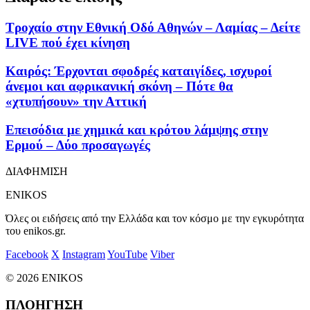
Τροχαίο στην Εθνική Οδό Αθηνών – Λαμίας – Δείτε
LIVE πού έχει κίνηση
Καιρός: Έρχονται σφοδρές καταιγίδες, ισχυροί
άνεμοι και αφρικανική σκόνη – Πότε θα
«χτυπήσουν» την Αττική
Επεισόδια με χημικά και κρότου λάμψης στην
Ερμού – Δύο προσαγωγές
ΔΙΑΦΗΜΙΣΗ
ENIKOS
Όλες οι ειδήσεις από την Ελλάδα και τον κόσμο με την εγκυρότητα
του enikos.gr.
Facebook
X
Instagram
YouTube
Viber
© 2026 ENIKOS
ΠΛΟΗΓΗΣΗ