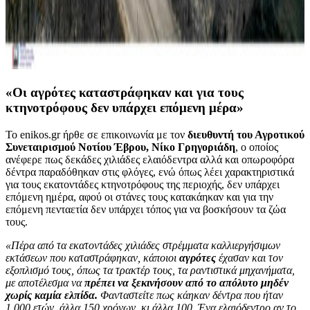
«Οι αγρότες καταστράφηκαν και για τους
κτηνοτρόφους δεν υπάρχει επόμενη μέρα»
Το enikos.gr ήρθε σε επικοινωνία με τον
διευθυντή του Αγροτικού
Συνεταιρισμού Νοτίου Έβρου, Νίκο Γρηγοριάδη
, ο οποίος
ανέφερε πως δεκάδες χιλιάδες ελαιόδεντρα αλλά και οπωροφόρα
δέντρα παραδόθηκαν στις φλόγες, ενώ όπως λέει χαρακτηριστικά
για τους εκατοντάδες κτηνοτρόφους της περιοχής, δεν υπάρχει
επόμενη ημέρα, αφού οι στάνες τους κατακάηκαν και για την
επόμενη πενταετία δεν υπάρχει τόπος για να βοσκήσουν τα ζώα
τους.
«Πέρα από τα εκατοντάδες χιλιάδες στρέμματα καλλιεργήσιμων
εκτάσεων που καταστράφηκαν, κάποιοι
αγρότες
έχασαν και τον
εξοπλισμό τους, όπως τα τρακτέρ τους, τα ραντιστικά μηχανήματα,
με αποτέλεσμα να
πρέπει να ξεκινήσουν από το απόλυτο μηδέν
χωρίς καμία ελπίδα.
Φανταστείτε πως κάηκαν δέντρα που ήταν
1.000 ετών, άλλα 150 χρόνων, κι άλλα 100. Ένα ελαιόδεντρο αν το