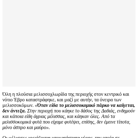
Όλη η πλούσια μελισσοχλωρίδα της περιοχής στον κεντρικό και
νότιο Έβρο καταστράφηκε, και μαζί με αυτήν, τα όνειρα των
μελισσοκόμων.
«
Όταν είδα το μελισσοκομικό πάρκο να καίγεται,
δεν άντεξα.
Στην περιοχή που κάηκε το δάσος της Δαδιάς, ενδημούν
και κάποια είδη άγριας μέλισσας, και κάηκαν όλες. Από τα
μελισσοκομικά φυτά που είχαμε φυτέψει, επίσης, δεν έμεινε τίποτα,
μόνο άσπρο και μαύρο».
Οι μέλισσες χρειάζονται υποκατάστατα γύρης, την οποία σε