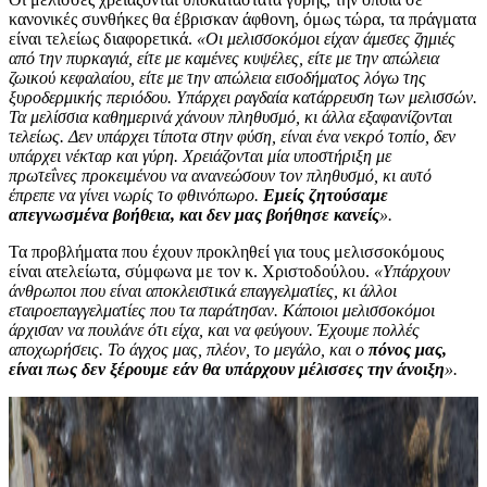
κανονικές συνθήκες θα έβρισκαν άφθονη, όμως τώρα, τα πράγματα
είναι τελείως διαφορετικά.
«Οι μελισσοκόμοι είχαν άμεσες ζημιές
από την πυρκαγιά, είτε με καμένες κυψέλες, είτε με την απώλεια
ζωικού κεφαλαίου, είτε με την απώλεια εισοδήματος λόγω της
ξυροδερμικής περιόδου. Υπάρχει ραγδαία κατάρρευση των μελισσών.
Τα μελίσσια καθημερινά χάνουν πληθυσμό, κι άλλα εξαφανίζονται
τελείως. Δεν υπάρχει τίποτα στην φύση, είναι ένα νεκρό τοπίο, δεν
υπάρχει νέκταρ και γύρη. Χρειάζονται μία υποστήριξη με
πρωτεΐνες προκειμένου να ανανεώσουν τον πληθυσμό, κι αυτό
έπρεπε να γίνει νωρίς το φθινόπωρο.
Εμείς ζητούσαμε
απεγνωσμένα βοήθεια, και δεν μας βοήθησε κανείς
».
Τα προβλήματα που έχουν προκληθεί για τους μελισσοκόμους
είναι ατελείωτα, σύμφωνα με τον κ. Χριστοδούλου.
«Υπάρχουν
άνθρωποι που είναι αποκλειστικά επαγγελματίες, κι άλλοι
εταιροεπαγγελματίες που τα παράτησαν. Κάποιοι μελισσοκόμοι
άρχισαν να πουλάνε ότι είχα, και να φεύγουν. Έχουμε πολλές
αποχωρήσεις. Το άγχος μας, πλέον, το μεγάλο, και ο
πόνος μας,
είναι πως δεν ξέρουμε εάν θα υπάρχουν μέλισσες την άνοιξη
».