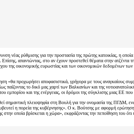
νση νέας ρύθμισης για την προστασία της πρώτης κατοικίας, η οποία 
 Επίσης, απαντώντας, στο αν έχουν προστεθεί θέματα στην ατζέντα τ
χου της οικονομικής ευρωστίας και των οικονομικών δεδομένων των επ
νηση «θα προχωρήσει αποφασιστικά, γρήγορα με τους αναγκαίους συμ
ς παίζοντας το δικό μας χαρτί των Βαλκανίων και της νοτιοανατολική
 του εμπορίου και της ενέργειας, οι δρόμοι της σύγκλισης μιας ΕΕ 
θεί σημαντική πλειοψηφία στη Βουλή για την ονομασία της ΠΓΔΜ, εν
ακυβευτεί η πορεία της κυβέρνησης». Ο κ. Βούτσης με αφορμή ερώτησ
ης στην οποία βρίσκεται η χώρα», εκφράζοντας την πεποίθηση του ότι