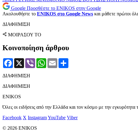
Google
Προσθέστε το ENIKOS στην Google
Ακολουθήστε το
ENIKOS στο Google News
και μάθετε πρώτοι όλες
ΔΙΑΦΗΜΙΣΗ
ΜΟΙΡΑΣΟΥ ΤΟ
Κοινοποίηση άρθρου
Facebook
X
Viber
WhatsApp
Email
Μοιραστείτε
ΔΙΑΦΗΜΙΣΗ
ΔΙΑΦΗΜΙΣΗ
ENIKOS
Όλες οι ειδήσεις από την Ελλάδα και τον κόσμο με την εγκυρότητα τ
Facebook
X
Instagram
YouTube
Viber
© 2026 ENIKOS