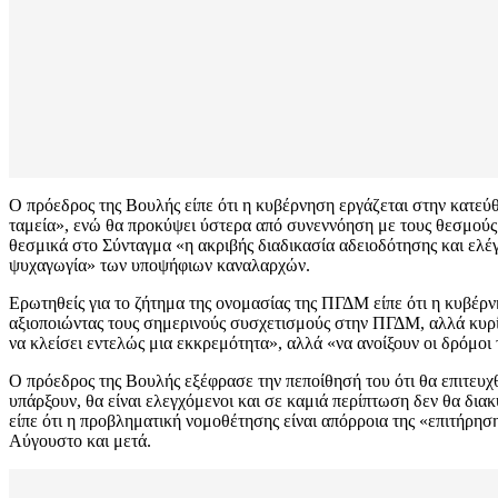
Ο πρόεδρος της Βουλής είπε ότι η κυβέρνηση εργάζεται στην κατεύθυ
ταμεία», ενώ θα προκύψει ύστερα από συνεννόηση με τους θεσμούς.
θεσμικά στο Σύνταγμα «η ακριβής διαδικασία αδειοδότησης και ελέγ
ψυχαγωγία» των υποψήφιων καναλαρχών.
Ερωτηθείς για το ζήτημα της ονομασίας της ΠΓΔΜ είπε ότι η κυβέρ
αξιοποιώντας τους σημερινούς συσχετισμούς στην ΠΓΔΜ, αλλά κυρίω
να κλείσει εντελώς μια εκκρεμότητα», αλλά «να ανοίξουν οι δρόμοι
Ο πρόεδρος της Βουλής εξέφρασε την πεποίθησή του ότι θα επιτευχ
υπάρξουν, θα είναι ελεγχόμενοι και σε καμιά περίπτωση δεν θα δι
είπε ότι η προβληματική νομοθέτησης είναι απόρροια της «επιτήρησ
Αύγουστο και μετά.