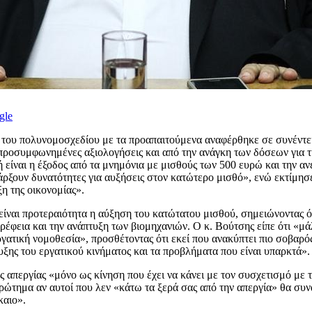
gle
ση του πολυνομοσχεδίου με τα προαπαιτούμενα αναφέρθηκε σε συνέντ
 προσυμφωνημένες αξιολογήσεις και από την ανάγκη των δόσεων για τ
είναι η έξοδος από τα μνημόνια με μισθούς των 500 ευρώ και την ανε
άρξουν δυνατότητες για αυξήσεις στον κατώτερο μισθό», ενώ εκτίμησε
ξη της οικονομίας».
είναι προτεραιότητα η αύξηση του κατώτατου μισθού, σημειώνοντας ό
τρέφεια και την ανάπτυξη των βιομηχανιών. Ο κ. Βούτσης είπε ότι «μ
ργατική νομοθεσία», προσθέτοντας ότι εκεί που ανακύπτει πιο σοβαρό
τυξης του εργατικού κινήματος και τα προβλήματα που είναι υπαρκτά».
ς απεργίας «μόνο ως κίνηση που έχει να κάνει με τον συσχετισμό με 
 ερώτημα αν αυτοί που λεν «κάτω τα ξερά σας από την απεργία» θα 
καιο».