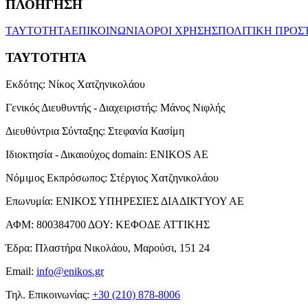
ΠΛΟΗΓΗΣΗ
ΤΑΥΤΟΤΗΤΑ
ΕΠΙΚΟΙΝΩΝΙΑ
ΟΡΟΙ ΧΡΗΣΗΣ
ΠΟΛΙΤΙΚΗ ΠΡΟΣ
ΤΑΥΤΟΤΗΤΑ
Εκδότης:
Νίκος Χατζηνικολάου
Γενικός Διευθυντής - Διαχειριστής:
Μάνος Νιφλής
Διευθύντρια Σύνταξης:
Στεφανία Κασίμη
Ιδιοκτησία - Δικαιούχος domain:
ENIKOS AE
Νόμιμος Εκπρόσωπος:
Στέργιος Χατζηνικολάου
Επωνυμία:
ΕΝΙΚΟΣ ΥΠΗΡΕΣΙΕΣ ΔΙΑΔΙΚΤΥΟΥ ΑΕ
ΑΦΜ:
800384700
ΔΟΥ:
ΚΕΦΟΔΕ ΑΤΤΙΚΗΣ
Έδρα:
Πλαστήρα Νικολάου, Μαρούσι, 151 24
Email:
info@enikos.gr
Τηλ. Επικοινωνίας:
+30 (210) 878-8006