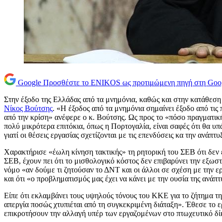
Google
Προσθέστε το ENIKOS ως προτιμώμενη πηγή στη Goo
Στην έξοδο της Ελλάδας από τα μνημόνια, καθώς και στην κατάθε
Νίκος Βούτσης
. «Η έξοδος από τα μνημόνια σημαίνει έξοδο από τις
από την κρίση» ανέφερε ο κ. Βούτσης. Ως προς το «πόσο πραγματική 
πολύ μικρότερα επιτόκια, όπως η Πορτογαλία, είναι σαφές ότι θα υπ
γιατί οι θέσεις εργασίας σχετίζονται με τις επενδύσεις κα την ανάπτυ
Χαρακτήρισε «έωλη κίνηση τακτικής» τη ρητορική του ΣΕΒ ότι δεν 
ΣΕΒ, έχουν πει ότι το μισθολογικό κόστος δεν επιβαρύνει την εξωσ
νόμο «αν δούμε τι ζητούσαν το ΔΝΤ και οι άλλοι σε σχέση με την ε
και ότι «ο προβληματισμός μας έχει να κάνει με την ουσία της ανάπ
Είπε ότι εκλαμβάνει τους υψηλούς τόνους του ΚΚΕ για το ζήτημα τη
απεργία ποσώς χτυπιέται από τη συγκεκριμένη διάταξη». Έθεσε το
επικροτήσουν την αλλαγή υπέρ των εργαζομένων στο πτωχευτικό δί