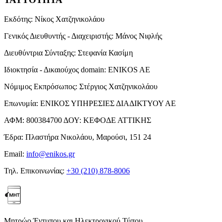
Εκδότης:
Νίκος Χατζηνικολάου
Γενικός Διευθυντής - Διαχειριστής:
Μάνος Νιφλής
Διευθύντρια Σύνταξης:
Στεφανία Κασίμη
Ιδιοκτησία - Δικαιούχος domain:
ENIKOS AE
Νόμιμος Εκπρόσωπος:
Στέργιος Χατζηνικολάου
Επωνυμία:
ΕΝΙΚΟΣ ΥΠΗΡΕΣΙΕΣ ΔΙΑΔΙΚΤΥΟΥ ΑΕ
ΑΦΜ:
800384700
ΔΟΥ:
ΚΕΦΟΔΕ ΑΤΤΙΚΗΣ
Έδρα:
Πλαστήρα Νικολάου, Μαρούσι, 151 24
Email:
info@enikos.gr
Τηλ. Επικοινωνίας:
+30 (210) 878-8006
Μητρώο Έντυπου και Ηλεκτρονικού Τύπου