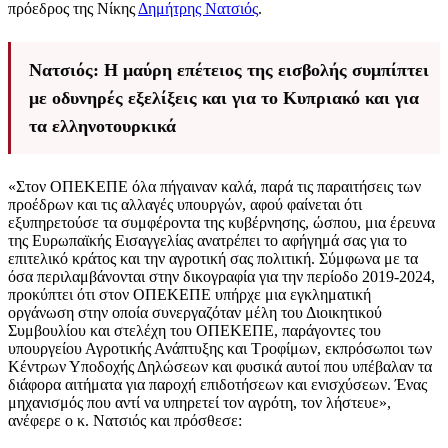
πρόεδρος της Νίκης
Δημήτρης Νατσιός
.
Νατσιός: Η μαύρη επέτειος της εισβολής συμπίπτει
με οδυνηρές εξελίξεις και για το Κυπριακό και για
τα ελληνοτουρκικά
«Στον ΟΠΕΚΕΠΕ όλα πήγαιναν καλά, παρά τις παραιτήσεις των
προέδρων και τις αλλαγές υπουργών, αφού φαίνεται ότι
εξυπηρετούσε τα συμφέροντα της κυβέρνησης, ώσπου, μια έρευνα
της Ευρωπαϊκής Εισαγγελίας ανατρέπει το αφήγημά σας για το
επιτελικό κράτος και την αγροτική σας πολιτική. Σύμφωνα με τα
όσα περιλαμβάνονται στην δικογραφία για την περίοδο 2019-2024,
προκύπτει ότι στον ΟΠΕΚΕΠΕ υπήρχε μια εγκληματική
οργάνωση στην οποία συνεργαζόταν μέλη του Διοικητικού
Συμβουλίου και στελέχη του ΟΠΕΚΕΠΕ, παράγοντες του
υπουργείου Αγροτικής Ανάπτυξης και Τροφίμων, εκπρόσωποι των
Κέντρων Υποδοχής Δηλώσεων και φυσικά αυτοί που υπέβαλαν τα
διάφορα αιτήματα για παροχή επιδοτήσεων και ενισχύσεων. Ένας
μηχανισμός που αντί να υπηρετεί τον αγρότη, τον λήστευε»,
ανέφερε ο κ. Νατσιός και πρόσθεσε: