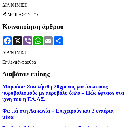
ΔΙΑΦΗΜΙΣΗ
ΜΟΙΡΑΣΟΥ ΤΟ
Κοινοποίηση άρθρου
Facebook
X
Viber
WhatsApp
Email
Μοιραστείτε
ΔΙΑΦΗΜΙΣΗ
Επιλεγμένα άρθρα
Διαβάστε επίσης
Μαρούσι: Συνελήφθη 20χρονος για άσκοπους
πυροβολισμούς με αεροβόλο όπλο – Πώς έφτασε στα
ίχνη του η ΕΛ.ΑΣ.
Φωτιά στη Λακωνία – Επιχειρούν και 3 εναέρια
μέσα