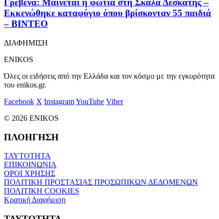
Γρεβενά: Μαίνεται η φωτιά στη Σκάλα Δεσκάτης –
Εκκενώθηκε καταφύγιο όπου βρίσκονταν 55 παιδιά
– ΒΙΝΤΕΟ
ΔΙΑΦΗΜΙΣΗ
ENIKOS
Όλες οι ειδήσεις από την Ελλάδα και τον κόσμο με την εγκυρότητα
του enikos.gr.
Facebook
X
Instagram
YouTube
Viber
© 2026 ENIKOS
ΠΛΟΗΓΗΣΗ
ΤΑΥΤΟΤΗΤΑ
ΕΠΙΚΟΙΝΩΝΙΑ
ΟΡΟΙ ΧΡΗΣΗΣ
ΠΟΛΙΤΙΚΗ ΠΡΟΣΤΑΣΙΑΣ ΠΡΟΣΩΠΙΚΩΝ ΔΕΔΟΜΕΝΩΝ
ΠΟΛΙΤΙΚΗ COOKIES
Κρατική Διαφήμιση
ΤΑΥΤΟΤΗΤΑ