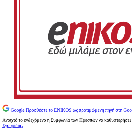
Google
Προσθέστε το ENIKOS ως προτιμώμενη πηγή στη Goo
Ανοιχτό το ενδεχόμενο η Συμφωνία των Πρεσπών να καθυστερήσει
Σγουρίδης.