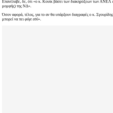
Επανέλαβε, δε, ότι «ο κ. Κουίκ βάσει των διακηρύξεων των ΑΝΕΛ 
μομφής) της ΝΔ».
Όσον αφορά, τέλος, για το αν θα υπάρξουν διαγραφές ο κ. Σγουρίδης
μπορεί να πει
φύγε εσύ
».