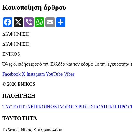
Κοινοποίηση άρθρου
Facebook
X
Viber
WhatsApp
Email
Μοιραστείτε
ΔΙΑΦΗΜΙΣΗ
ΔΙΑΦΗΜΙΣΗ
ENIKOS
Όλες οι ειδήσεις από την Ελλάδα και τον κόσμο με την εγκυρότητα τ
Facebook
X
Instagram
YouTube
Viber
© 2026 ENIKOS
ΠΛΟΗΓΗΣΗ
ΤΑΥΤΟΤΗΤΑ
ΕΠΙΚΟΙΝΩΝΙΑ
ΟΡΟΙ ΧΡΗΣΗΣ
ΠΟΛΙΤΙΚΗ ΠΡΟΣ
ΤΑΥΤΟΤΗΤΑ
Εκδότης:
Νίκος Χατζηνικολάου