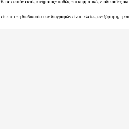
έθεσε εαυτόν εκτός κινήματος» καθώς «οι κομματικές διαδικασίες α
 είπε ότι «η διαδικασία των διαγραφών είναι τελείως ανεξάρτητη, η 