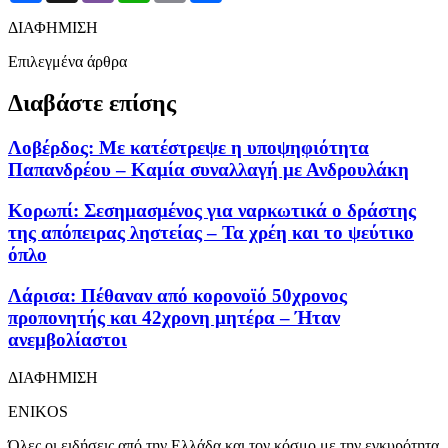
ΔΙΑΦΗΜΙΣΗ
Επιλεγμένα άρθρα
Διαβάστε επίσης
Λοβέρδος: Με κατέστρεψε η υποψηφιότητα
Παπανδρέου – Καμία συναλλαγή με Ανδρουλάκη
Κορωπί: Σεσημασμένος για ναρκωτικά ο δράστης
της απόπειρας ληστείας – Τα χρέη και το ψεύτικο
όπλο
Λάρισα: Πέθαναν από κορονοϊό 50χρονος
προπονητής και 42χρονη μητέρα – Ήταν
ανεμβολίαστοι
ΔΙΑΦΗΜΙΣΗ
ENIKOS
Όλες οι ειδήσεις από την Ελλάδα και τον κόσμο με την εγκυρότητα