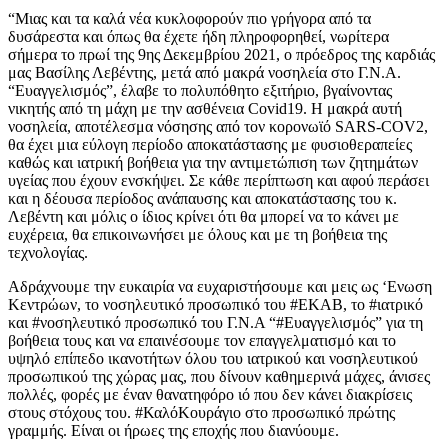
“Μιας και τα καλά νέα κυκλοφορούν πιο γρήγορα από τα
δυσάρεστα και όπως θα έχετε ήδη πληροφορηθεί, νωρίτερα
σήμερα το πρωί της 9ης Δεκεμβρίου 2021, ο πρόεδρος της καρδιάς
μας Βασίλης Λεβέντης, μετά από μακρά νοσηλεία στο Γ.Ν.Α.
“Ευαγγελισμός”, έλαβε το πολυπόθητο εξιτήριο, βγαίνοντας
νικητής από τη μάχη με την ασθένεια Covid19. Η μακρά αυτή
νοσηλεία, αποτέλεσμα νόσησης από τον κορονωϊό SARS-COV2,
θα έχει μια εύλογη περίοδο αποκατάστασης με φυσιοθεραπείες
καθώς και ιατρική βοήθεια για την αντιμετώπιση των ζητημάτων
υγείας που έχουν ενσκήψει. Σε κάθε περίπτωση και αφού περάσει
και η δέουσα περίοδος ανάπαυσης και αποκατάστασης του κ.
Λεβέντη και μόλις ο ίδιος κρίνει ότι θα μπορεί να το κάνει με
ευχέρεια, θα επικοινωνήσει με όλους και με τη βοήθεια της
τεχνολογίας.
Αδράχνουμε την ευκαιρία να ευχαριστήσουμε και μεις ως ‘Ενωση
Κεντρώων, το νοσηλευτικό προσωπικό του #ΕΚΑΒ, το #ιατρικό
και #νοσηλευτικό προσωπικό του Γ.Ν.Α “#Ευαγγελισμός” για τη
βοήθεια τους και να επαινέσουμε τον επαγγελματισμό και το
υψηλό επίπεδο ικανοτήτων όλου του ιατρικού και νοσηλευτικού
προσωπικού της χώρας μας, που δίνουν καθημερινά μάχες, άνισες
πολλές, φορές με έναν θανατηφόρο ιό που δεν κάνει διακρίσεις
στους στόχους του. #ΚαλόΚουράγιο στο προσωπικό πρώτης
γραμμής. Είναι οι ήρωες της εποχής που διανύουμε.