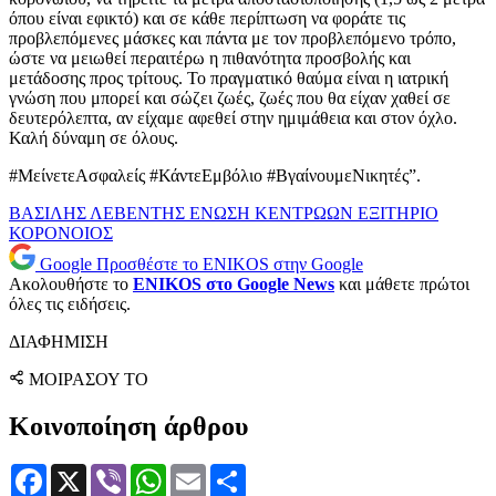
όπου είναι εφικτό) και σε κάθε περίπτωση να φοράτε τις
προβλεπόμενες μάσκες και πάντα με τον προβλεπόμενο τρόπο,
ώστε να μειωθεί περαιτέρω η πιθανότητα προσβολής και
μετάδοσης προς τρίτους. Το πραγματικό θαύμα είναι η ιατρική
γνώση που μπορεί και σώζει ζωές, ζωές που θα είχαν χαθεί σε
δευτερόλεπτα, αν είχαμε αφεθεί στην ημιμάθεια και στον όχλο.
Καλή δύναμη σε όλους.
#ΜείνετεΑσφαλείς #ΚάντεΕμβόλιο #ΒγαίνουμεΝικητές”.
ΒΑΣΙΛΗΣ ΛΕΒΕΝΤΗΣ
ΕΝΩΣΗ ΚΕΝΤΡΩΩΝ
ΕΞΙΤΗΡΙΟ
ΚΟΡΟΝΟΙΟΣ
Google
Προσθέστε το ENIKOS στην Google
Ακολουθήστε το
ENIKOS στο Google News
και μάθετε πρώτοι
όλες τις ειδήσεις.
ΔΙΑΦΗΜΙΣΗ
ΜΟΙΡΑΣΟΥ ΤΟ
Κοινοποίηση άρθρου
Facebook
X
Viber
WhatsApp
Email
Μοιραστείτε