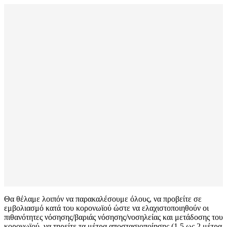
Θα θέλαμε λοιπόν να παρακαλέσουμε όλους, να προβείτε σε
εμβολιασμό κατά του κορονωϊού ώστε να ελαχιστοποιηθούν οι
πιθανότητες νόσησης/βαριάς νόσησης/νοσηλείας και μετάδοσης του
κορονωϊού, να τηρείτε τα μέτρα αποστασιοποίησης (1,5 ως 2 μέτρα