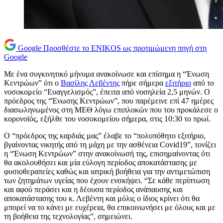
Google
Προσθέστε το ENIKOS ως προτιμώμενη πηγή στη
Google
Με ένα συγκινητικό μήνυμα ανακοίνωσε και επίσημα η “Ένωση
Κεντρώων” ότι ο
Βασίλης Λεβέντης
πήρε σήμερα
εξιτήριο
από το
νοσοκομείο “Ευαγγελισμός”, έπειτα από νοσηλεία 2,5 μηνών. Ο
πρόεδρος της “Ένωσης Κεντρώων”, που παρέμεινε επί 47 ημέρες
διασωληνωμένος στη ΜΕΘ λόγω επιπλοκών που του προκάλεσε ο
κορονοϊός, εξήλθε του νοσοκομείου σήμερα, στις 10:30 το πρωί.
Ο “πρόεδρος της καρδιάς μας” έλαβε το “πολυπόθητο εξιτήριο,
βγαίνοντας νικητής από τη μάχη με την ασθένεια Covid19”, τονίζει
η “Ένωση Κεντρώων” στην ανακοίνωσή της, επισημαίνοντας ότι
θα ακολουθήσει και μία εύλογη περίοδος αποκατάστασης με
φυσιοθεραπείες καθώς και ιατρική βοήθεια για την αντιμετώπιση
των ζητημάτων υγείας που έχουν ενσκήψει. “Σε κάθε περίπτωση
και αφού περάσει και η δέουσα περίοδος ανάπαυσης και
αποκατάστασης του κ. Λεβέντη και μόλις ο ίδιος κρίνει ότι θα
μπορεί να το κάνει με ευχέρεια, θα επικοινωνήσει με όλους και με
τη βοήθεια της τεχνολογίας”, σημειώνει.