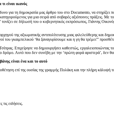
 τι είναι ικανός
νδυνο για τη δημοκρατία μας άρθρο του στο Documento, να στηρίξει π
ατηγορούμενος για μια σειρά από σοβαρές αξιόποινες πράξεις. Με το
ία” τονίζει σε δήλωσή του ο κυβερνητικός εκπρόσωπος, Γιάννης Οικον
υ αρχηγού της αξιωματικής αντιπολίτευσης μιας φιλελεύθερης και δημο
λγοί του γκαιμπελικού ‘θα ξαναγυρίσουμε και η γη θα τρέμει'” προσθέ
κ. Τσίπρας. Επιχείρησε να δημιουργήσει καθεστώς, εργαλειοποιώντας 
το δρόμο. Αυτό που δεν συνέβη με την ‘πρώτη φορά αριστερά’, δεν θ
άνης είναι ένα και το αυτό
ιοθέτηση επί της ουσίας της γραμμής Πολάκη και την πλήρη κάλυψή το
 τις ειδήσεις.