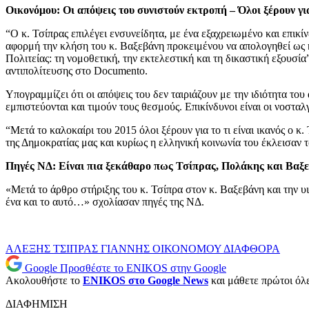
Οικονόμου: Οι απόψεις του συνιστούν εκτροπή – Όλοι ξέρουν για
“Ο κ. Τσίπρας επιλέγει ενσυνείδητα, με ένα εξαχρειωμένο και επικί
αφορμή την κλήση του κ. Βαξεβάνη προκειμένου να απολογηθεί ως κ
Πολιτείας: τη νομοθετική, την εκτελεστική και τη δικαστική εξουσ
αντιπολίτευσης στο Documento.
Υπογραμμίζει ότι οι απόψεις του δεν ταιριάζουν με την ιδιότητα το
εμπιστεύονται και τιμούν τους θεσμούς. Επικίνδυνοι είναι οι νοστα
“Μετά το καλοκαίρι του 2015 όλοι ξέρουν για το τι είναι ικανός ο 
της Δημοκρατίας μας και κυρίως η ελληνική κοινωνία του έκλεισαν 
Πηγές ΝΔ: Είναι πια ξεκάθαρο πως Τσίπρας, Πολάκης και Βαξεβ
«Μετά το άρθρο στήριξης του κ. Τσίπρα στον κ. Βαξεβάνη και την υ
ένα και το αυτό…» σχολίασαν πηγές της ΝΔ.
ΑΛΕΞΗΣ ΤΣΙΠΡΑΣ
ΓΙΑΝΝΗΣ ΟΙΚΟΝΟΜΟΥ
ΔΙΑΦΘΟΡΑ
Google
Προσθέστε το ENIKOS στην Google
Ακολουθήστε το
ENIKOS στο Google News
και μάθετε πρώτοι όλες
ΔΙΑΦΗΜΙΣΗ