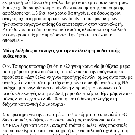
εκτροχιασμού. Είναι σε μεγάλο βαθμό και θέμα προτεραιοτήτων.
Εμείς π.χ. θα ακυρώσουμε την ιδιωτικοποίηση της επικουρικής
ασφάλισης και 1,5 δισ. τον χρόνο θα πηγαίνει σε όσους έχουν
ανάγκη, όχι στη μαύρη τρύπα των funds. Τα υπερκέρδη των
ηλεκτροπαραγωγών επίσης θα επιστρέψουν στον καταναλωτή.
Αυτό δεν απαιτεί δημοσιονομικό κόστος αλλά πολιτική βούληση
να συγκρουστείς με συμφέροντα. Την έχουμε, το έχουμε
αποδείξει».
Μόνη διέξοδος οι εκλογές για την ανάδειξη προοδευτικής
κυβέρνησης
Ο κ. Τσίπρας υποστηρίζει ότι η ελληνική κοινωνία βυθίζεται μέρα
με τη μέρα στην ανασφάλεια, τη φτώχεια και την απόγνωση και
προσθέτει: «Δεν θέλω να γίνω προφήτης δεινών, όμως αυτό που με
ανησυχεί είναι ότι στα τρία σχεδόν χρόνια διακυβέρνησης της ΝΔ
υπάρχει μια ραγδαία και επικίνδυνη διάρρηξη του κοινωνικού
ιστού. Οι εκλογές και η ανάδειξη προοδευτικής κυβέρνησης είναι ο
μόνος δρόμος για να δοθεί θετική κατεύθυνση αλλαγής στη
διάχυτη κοινωνική διαμαρτυρία».
Στο ερώτημα για την εσωστρέφεια στο κόμμα του απαντά ότι «Οι
διαφορετικές απόψεις στο εσωτερικό μας αποδεικνύουν ότι ο
ΣΥΡΙΖΑ έχει κάτι να πει, αναζητά τρόπους, ιδέες, νέες πρακτικές
και παραδείγματα ώστε να υπηρετήσει ένα πολιτικό σχέδιο για τη