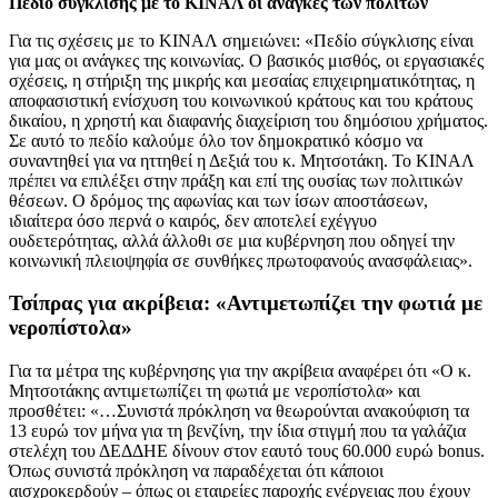
Πεδίο σύγκλισης με το ΚΙΝΑΛ οι ανάγκες των πολιτών
Για τις σχέσεις με το ΚΙΝΑΛ σημειώνει: «Πεδίο σύγκλισης είναι
για μας οι ανάγκες της κοινωνίας. Ο βασικός μισθός, οι εργασιακές
σχέσεις, η στήριξη της μικρής και μεσαίας επιχειρηματικότητας, η
αποφασιστική ενίσχυση του κοινωνικού κράτους και του κράτους
δικαίου, η χρηστή και διαφανής διαχείριση του δημόσιου χρήματος.
Σε αυτό το πεδίο καλούμε όλο τον δημοκρατικό κόσμο να
συναντηθεί για να ηττηθεί η Δεξιά του κ. Μητσοτάκη. Το ΚΙΝΑΛ
πρέπει να επιλέξει στην πράξη και επί της ουσίας των πολιτικών
θέσεων. Ο δρόμος της αφωνίας και των ίσων αποστάσεων,
ιδιαίτερα όσο περνά ο καιρός, δεν αποτελεί εχέγγυο
ουδετερότητας, αλλά άλλοθι σε μια κυβέρνηση που οδηγεί την
κοινωνική πλειοψηφία σε συνθήκες πρωτοφανούς ανασφάλειας».
Τσίπρας για ακρίβεια: «Αντιμετωπίζει την φωτιά με
νεροπίστολα»
Για τα μέτρα της κυβέρνησης για την ακρίβεια αναφέρει ότι «Ο κ.
Μητσοτάκης αντιμετωπίζει τη φωτιά με νεροπίστολα» και
προσθέτει: «…Συνιστά πρόκληση να θεωρούνται ανακούφιση τα
13 ευρώ τον μήνα για τη βενζίνη, την ίδια στιγμή που τα γαλάζια
στελέχη του ΔΕΔΔΗΕ δίνουν στον εαυτό τους 60.000 ευρώ bonus.
Όπως συνιστά πρόκληση να παραδέχεται ότι κάποιοι
αισχροκερδούν – όπως οι εταιρείες παροχής ενέργειας που έχουν