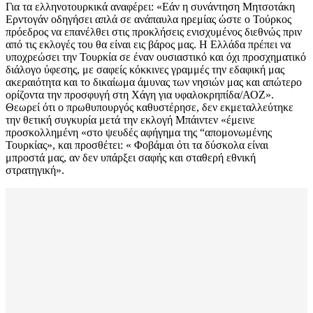
Για τα ελληνοτουρκικά αναφέρει: «Εάν η συνάντηση Μητσοτάκη
Ερντογάν οδηγήσει απλά σε ανάπαυλα ηρεμίας ώστε ο Τούρκος
πρόεδρος να επανέλθει στις προκλήσεις ενισχυμένος διεθνώς πριν
από τις εκλογές του θα είναι εις βάρος μας. Η Ελλάδα πρέπει να
υποχρεώσει την Τουρκία σε έναν ουσιαστικό και όχι προσχηματικό
διάλογο ύφεσης, με σαφείς κόκκινες γραμμές την εδαφική μας
ακεραιότητα και το δικαίωμα άμυνας των νησιών μας και απώτερο
ορίζοντα την προσφυγή στη Χάγη για υφαλοκρηπίδα/ΑΟΖ».
Θεωρεί ότι ο πρωθυπουργός καθυστέρησε, δεν εκμεταλλεύτηκε
την θετική συγκυρία μετά την εκλογή Μπάιντεν «έμεινε
προσκολλημένη «στο ψευδές αφήγημα της “απομονωμένης
Τουρκίας», και προσθέτει: « Φοβάμαι ότι τα δύσκολα είναι
μπροστά μας, αν δεν υπάρξει σαφής και σταθερή εθνική
στρατηγική».