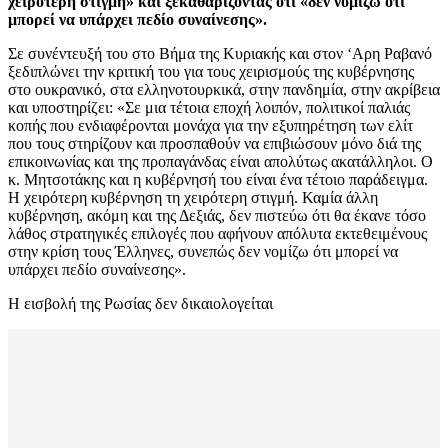
χειρότερη στιγμή» και ξεκαθαρίζοντας ότι «δεν νομίζω ότι
μπορεί να υπάρχει πεδίο συναίνεσης».
Σε συνέντευξή του στο Βήμα της Κυριακής και στον ‘Αρη Ραβανό
ξεδιπλώνει την κριτική του για τους χειρισμούς της κυβέρνησης
στο ουκρανικό, στα ελληνοτουρκικά, στην πανδημία, στην ακρίβεια
και υποστηρίζει: «Σε μια τέτοια εποχή λοιπόν, πολιτικοί παλιάς
κοπής που ενδιαφέρονται μονάχα για την εξυπηρέτηση των ελίτ
που τους στηρίζουν και προσπαθούν να επιβιώσουν μόνο διά της
επικοινωνίας και της προπαγάνδας είναι απολύτως ακατάλληλοι. Ο
κ. Μητσοτάκης και η κυβέρνησή του είναι ένα τέτοιο παράδειγμα.
Η χειρότερη κυβέρνηση τη χειρότερη στιγμή. Καμία άλλη
κυβέρνηση, ακόμη και της Δεξιάς, δεν πιστεύω ότι θα έκανε τόσο
λάθος στρατηγικές επιλογές που αφήνουν απόλυτα εκτεθειμένους
στην κρίση τους Έλληνες, συνεπώς δεν νομίζω ότι μπορεί να
υπάρχει πεδίο συναίνεσης».
Η εισβολή της Ρωσίας δεν δικαιολογείται