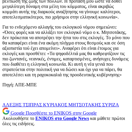
βελτίωση της ζωής των πολλών. Η πρότασή μου ώστε να δοθεί
μεγαλύτερη δύναμη στα μέλη του κόμματος, είναι ακριβώς
κομμάτι αυτής της διαρκούς αναζήτησης να γίνουμε καλύτεροι,
αποτελεσματικότεροι, πιο χρήσιμοι στην ελληνική κοινωνία».
Για το ενδεχόμενο αλλαγής του εκλογικού νόμου σημειώνει:
«Όσες φορές και να αλλάξει τον εκλογικό νόμο ο κ. Μητσοτάκης,
δεν πρόκειται να αποτρέψει την ήττα του στις εκλογές. Το μόνο που
θα καταφέρει είναι ένα ακόμη πλήγμα στους θεσμούς και σε όση
αξιοπιστία τού έχει απομείνει». Αναφέρει ότι είναι έτοιμος για
εκλογές και προσθέτει: «Τα ψηφοδέλτιά μας θα καθρεφτίζουν τις
πιο ζωντανές, νεανικές, έντιμες, καταρτισμένες, ανήσυχες δυνάμεις
που διαθέτει η ελληνική κοινωνία. Κι αυτή η νέα γενιά που
στρατεύεται στην πολιτική για να δώσει και όχι για να πάρει, θα
αποτελέσει και τη ραχοκοκαλιά της προοδευτικής κυβέρνησης»
Πηγή: ΑΠΕ-ΜΠΕ
ΑΛΕΞΗΣ ΤΣΙΠΡΑΣ
ΚΥΡΙΑΚΟΣ ΜΗΤΣΟΤΑΚΗΣ
ΣΥΡΙΖΑ
Google
Προσθέστε το ENIKOS στην Google
Ακολουθήστε το
ENIKOS στο Google News
και μάθετε πρώτοι
όλες τις ειδήσεις.