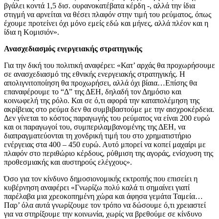
βγάλει κοντά 1,5 δισ. ουρανοκατέβατα κέρδη -, αλλά την ίδια
στιγμή να αρνείται να θέσει πλαφόν στην τιμή του ρεύματος, όπως
έχουμε προτείνει όχι μόνο εμείς εδώ και μήνες, αλλά πλέον και η
ίδια η Κομισιόν».
Ανασχεδιασμός ενεργειακής στρατηγικής
Για την δική του πολιτική αναφέρει: «Κατ’ αρχάς θα προχωρήσουμε
σε ανασχεδιασμό της εθνικής ενεργειακής στρατηγικής. Η
απολιγνιτοποίηση θα προχωρήσει, αλλά όχι βίαια…Επίσης θα
επαναφέρουμε το “Δ” της ΔΕΗ, δηλαδή τον Δημόσιο και
κοινωφελή της ρόλο. Και σε ό,τι αφορά την καταπολέμηση της
ακρίβειας στο ρεύμα δεν θα συμβιβαστούμε με την αισχροκέρδεια.
Δεν γίνεται το κόστος παραγωγής του ρεύματος να είναι 200 ευρώ
και οι παραγωγοί του, συμπεριλαμβανομένης της ΔΕΗ, να
διαπραγματεύονται τη χονδρική τιμή του στο χρηματιστήριο
ενέργειας στα 400 – 450 ευρώ. Αυτό μπορεί να κοπεί μαχαίρι με
πλαφόν στο περιθώριο κέρδους, ρύθμιση της αγοράς, ενίσχυση της
προθεσμιακής και αυστηρούς ελέγχους».
Όσο για τον κίνδυνο δημοσιονομικής εκτροπής που επισείει η
κυβέρνηση αναφέρει «Γνωρίζω πολύ καλά τι σημαίνει γιατί
παρέλαβα μια χρεοκοπημένη χώρα και άφησα γεμάτα Ταμεία…
Παρ’ όλα αυτά γνωρίζουμε τον τρόπο να δώσουμε ό,τι χρειαστεί
για να στηρίξουμε την κοινωνία, χωρίς να βρεθούμε σε κίνδυνο