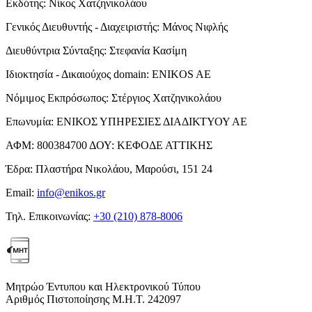
Εκδότης:
Νίκος Χατζηνικολάου
Γενικός Διευθυντής - Διαχειριστής:
Μάνος Νιφλής
Διευθύντρια Σύνταξης:
Στεφανία Κασίμη
Ιδιοκτησία - Δικαιούχος domain:
ENIKOS AE
Νόμιμος Εκπρόσωπος:
Στέργιος Χατζηνικολάου
Επωνυμία:
ΕΝΙΚΟΣ ΥΠΗΡΕΣΙΕΣ ΔΙΑΔΙΚΤΥΟΥ ΑΕ
ΑΦΜ:
800384700
ΔΟΥ:
ΚΕΦΟΔΕ ΑΤΤΙΚΗΣ
Έδρα:
Πλαστήρα Νικολάου, Μαρούσι, 151 24
Email:
info@enikos.gr
Τηλ. Επικοινωνίας:
+30 (210) 878-8006
Μητρώο Έντυπου και Ηλεκτρονικού Τύπου
Αριθμός Πιστοποίησης Μ.Η.Τ. 242097