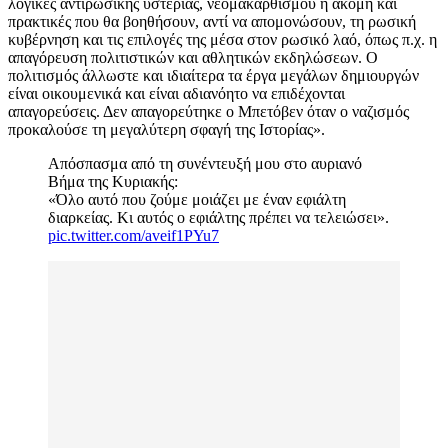
λογικές αντιρωσικής υστερίας, νεομακαρθισμού ή ακόμη και
πρακτικές που θα βοηθήσουν, αντί να απομονώσουν, τη ρωσική
κυβέρνηση και τις επιλογές της μέσα στον ρωσικό λαό, όπως π.χ. η
απαγόρευση πολιτιστικών και αθλητικών εκδηλώσεων. Ο
πολιτισμός άλλωστε και ιδιαίτερα τα έργα μεγάλων δημιουργών
είναι οικουμενικά και είναι αδιανόητο να επιδέχονται
απαγορεύσεις. Δεν απαγορεύτηκε ο Μπετόβεν όταν ο ναζισμός
προκαλούσε τη μεγαλύτερη σφαγή της Ιστορίας».
Απόσπασμα από τη συνέντευξή μου στο αυριανό
Βήμα της Κυριακής:
«Όλο αυτό που ζούμε μοιάζει με έναν εφιάλτη
διαρκείας. Κι αυτός ο εφιάλτης πρέπει να τελειώσει».
pic.twitter.com/aveif1PYu7