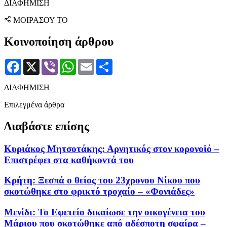
ΔΙΑΦΗΜΙΣΗ
ΜΟΙΡΑΣΟΥ ΤΟ
Κοινοποίηση άρθρου
Facebook
X
Viber
WhatsApp
Email
Μοιραστείτε
ΔΙΑΦΗΜΙΣΗ
Επιλεγμένα άρθρα
Διαβάστε επίσης
Κυριάκος Μητσοτάκης: Αρνητικός στον κορονοϊό –
Επιστρέφει στα καθήκοντά του
Κρήτη: Ξεσπά ο θείος του 23χρονου Νίκου που
σκοτώθηκε στο φρικτό τροχαίο – «Φονιάδες»
Μενίδι: Το Εφετείο δικαίωσε την οικογένεια του
Μάριου που σκοτώθηκε από αδέσποτη σφαίρα –