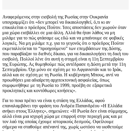
Αναφερόμενος στην εισβολή της Ρωσίας στην Ουκρανία
υπογραμμίζει ότι «δεν μπορεί να δικαιολογηθεί, ό,τι κι αν
επικαλείται ο πρόεδρος Πούτιν. Ίσες αποστάσεις δεν χωρούν όταν
μια χώρα εισβάλλει σε μια άλλη. Αλλά θα ήταν λάθος να μη
μιλάμε για το πώς φτάσαμε ως εδώ και να μπαίνουμε σε φοβικές
λογικές. Να μη μιλάμε π.χ. για το γεγονός ότι ο πρόεδρος Πούτιν
εκμεταλλεύεται το “προηγούμενο” των επεμβάσεων της Δύσης,
που παραβίαζαν το διεθνές δίκαιο, για να δικαιολογήσει τη δική του
εισβολή. Πολλοί λένε ότι αυτή η στιγμή είναι η 11η Σεπτεμβρίου
της Ευρώπης. Ας θυμηθούμε πώς αντέδρασε η Δύση μετά την 11η
Σεπτεμβρίου. Όχι μόνο σε σχέση με το Αφγανιστάν και το Ιράκ,
αλλά και σε σχέση με τη Ρωσία. Η κυβέρνηση Μπους, αντί να
προωθήσει μια αδιαίρετη αρχιτεκτονική ασφαλείας, όπως
συμφωνήθηκε με τη Ρωσία το 1999, προέβη σε εξαιρετικά
προκλητικές και κοντόθωρες κινήσεις».
Για το ποια πρέπει να είναι η στάση της Ελλάδας, αφού
επαναλαμβάνει την φράση του Ανδρέα Παπανδρέου «Η Ελλάδα
ανήκει στους Έλληνες», σημειώνει: «Η Ρωσία δεν είναι σύμμαχος,
αλλά είναι μια ισχυρή χώρα με επιρροή στην περιοχή μας και με
τον λαό της οποίας έχουμε ιστορικούς δεσμούς. Οφείλουμε
σήμερα να σταθούμε απέναντί της, χωρίς ωστόσο να υιοθετούμε