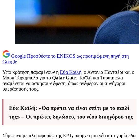
Google
Προσθέστε το ENIKOS ως προτιμώμενη πηγή στη
Google
Yπό κράτηση παραμένουν η
Εύα Καϊλή
, ο Αντόνιο Παντσέρι και ο
Μαρκ Ταραμπέλα για το
Qatar Gate
. Καϊλή και Ταραμπέλα
αναμένεται να ασκήσουν έφεση, όπως ανέφεραν οι συνήγοροι
υπεράσπισής τους.
Εύα Καϊλή: «Θα πρέπει να είναι σπίτι με το παιδί
της» – Οι πρώτες δηλώσεις του νέου δικηγόρου της
Σύμφωνα με πληροφορίες της ΕΡΤ
,
υπάρχει μια νέα κατηγορία εδώ