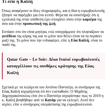
Τι είπε η Καϊλή
Όπως αναφέρουν οι ίδιες πληροφορίες, και η ίδια η ευρωβουλευτής
ζήτησε να παρέμβει για ένα λεπτό. Φέρεται να υποστήριξε ότι η
εμπλοκή της στην υπόθεση έχει στοιχίσει τόσο στην
καριέρα
της
όσο και στην
προσωπική της ζωή
.
Εστίασε στο ότι είναι μητέρα, ενώ υπογράμμισε ότι πλησιάζουν τα
γενέθλια
της κόρης της και το μόνο που θέλει είναι να τα περάσει
μαζί της. Το μόνο που την ενδιαφέρει, είπε η
Εύα Καϊλή
, είναι το
παιδί της.
Qatar Gate – Le Soir: Δέκα Ιταλοί ευρωβουλευτές
καταγγέλλουν τις συνθήκες κράτησης της Εύας
Καϊλή
Σχετικά με τα λεγόμενα του Αντόνιο Παντσέρι, οι συνήγοροι της
Εύας Καϊλή ισχυρίζονται ότι δεν ευσταθούν. Ο Μιχάλης
Δημητρακόπουλος είπε ότι ο Παντσέρι ισχυρίστηκε πως το 2019 η
κ. Καϊλή βοηθήθηκε από το
Κατάρ
για να εκλεγεί. Αυτό δεν
ισχύει, είπε ο συνήγορος υπεράσπισης της ευρωβουλευτού.