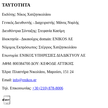
ΤΑΥΤΟΤΗΤΑ
Εκδότης:
Νίκος Χατζηνικολάου
Γενικός Διευθυντής - Διαχειριστής:
Μάνος Νιφλής
Διευθύντρια Σύνταξης:
Στεφανία Κασίμη
Ιδιοκτησία - Δικαιούχος domain:
ENIKOS AE
Νόμιμος Εκπρόσωπος:
Στέργιος Χατζηνικολάου
Επωνυμία:
ΕΝΙΚΟΣ ΥΠΗΡΕΣΙΕΣ ΔΙΑΔΙΚΤΥΟΥ ΑΕ
ΑΦΜ:
800384700
ΔΟΥ:
ΚΕΦΟΔΕ ΑΤΤΙΚΗΣ
Έδρα:
Πλαστήρα Νικολάου, Μαρούσι, 151 24
Email:
info@enikos.gr
Τηλ. Επικοινωνίας:
+30 (210) 878-8006