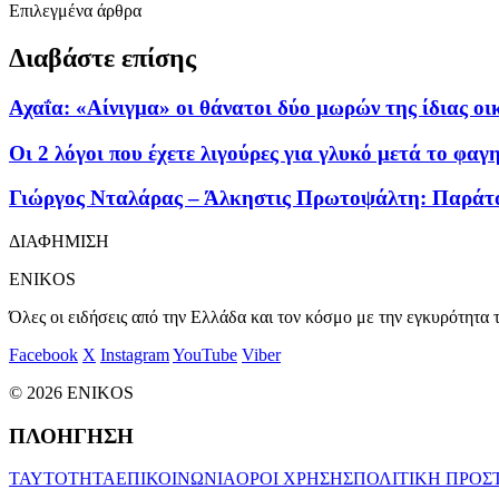
Επιλεγμένα άρθρα
Διαβάστε επίσης
Αχαΐα: «Αίνιγμα» οι θάνατοι δύο μωρών της ίδιας οι
Οι 2 λόγοι που έχετε λιγούρες για γλυκό μετά το φαγη
Γιώργος Νταλάρας – Άλκηστις Πρωτοψάλτη: Παράτασ
ΔΙΑΦΗΜΙΣΗ
ENIKOS
Όλες οι ειδήσεις από την Ελλάδα και τον κόσμο με την εγκυρότητα τ
Facebook
X
Instagram
YouTube
Viber
© 2026 ENIKOS
ΠΛΟΗΓΗΣΗ
ΤΑΥΤΟΤΗΤΑ
ΕΠΙΚΟΙΝΩΝΙΑ
ΟΡΟΙ ΧΡΗΣΗΣ
ΠΟΛΙΤΙΚΗ ΠΡΟΣ