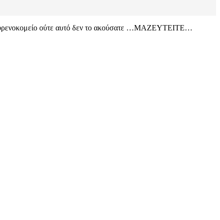
ε το φρενοκομείο ούτε αυτό δεν το ακούσατε …ΜΑΖΕΥΤΕΙΤΕ…