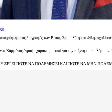
gle
ποκορύφωμα τις διαγραφές των Βίτσα, Σκουρλέτη και Φίλη, σχολίασ
ος Καμμένος έγραψε χαρακτηριστικά για την «τέχνη του πολέμου… Σο
TOΣ ΠOY ΞEPEI ΠOTE NA ΠOΛEMHΣEI KAI ΠOTE NA MHN ΠOΛE