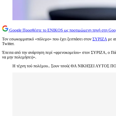
Google
Προσθέστε το ENIKOS ως προτιμώμενη πηγή στη Goo
Τον εσωκομματικό «πόλεμο» που έχει ξεσπάσει στον
ΣΥΡΙΖΑ
με α
Twitter.
Έπειτα από την ανάρτηση περί «φρενοκομείου» στον ΣΥΡΙΖΑ, ο Πάν
να μην πολεμήσει)».
Η τέχνη τού πολέμου.. Σουν τσού( ΘA NIKHΣEI AY