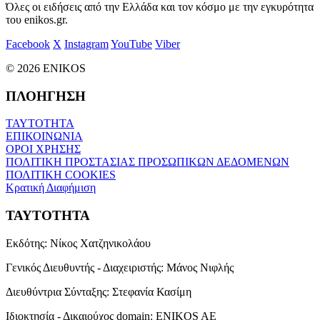
Όλες οι ειδήσεις από την Ελλάδα και τον κόσμο με την εγκυρότητα
του enikos.gr.
Facebook
X
Instagram
YouTube
Viber
© 2026 ENIKOS
ΠΛΟΗΓΗΣΗ
ΤΑΥΤΟΤΗΤΑ
ΕΠΙΚΟΙΝΩΝΙΑ
ΟΡΟΙ ΧΡΗΣΗΣ
ΠΟΛΙΤΙΚΗ ΠΡΟΣΤΑΣΙΑΣ ΠΡΟΣΩΠΙΚΩΝ ΔΕΔΟΜΕΝΩΝ
ΠΟΛΙΤΙΚΗ COOKIES
Κρατική Διαφήμιση
ΤΑΥΤΟΤΗΤΑ
Εκδότης:
Νίκος Χατζηνικολάου
Γενικός Διευθυντής - Διαχειριστής:
Μάνος Νιφλής
Διευθύντρια Σύνταξης:
Στεφανία Κασίμη
Ιδιοκτησία - Δικαιούχος domain:
ENIKOS AE