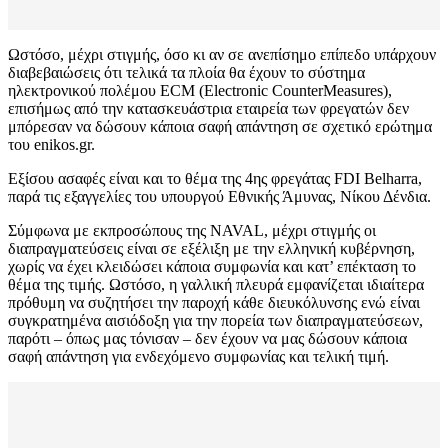
Ωστόσο, μέχρι στιγμής, όσο κι αν σε ανεπίσημο επίπεδο υπάρχουν
διαβεβαιώσεις ότι τελικά τα πλοία θα έχουν το σύστημα
ηλεκτρονικού πολέμου ECM (Electronic CounterMeasures),
επισήμως από την κατασκευάστρια εταιρεία των φρεγατών δεν
μπόρεσαν να δώσουν κάποια σαφή απάντηση σε σχετικό ερώτημα
του enikos.gr.
Εξίσου ασαφές είναι και το θέμα της 4ης φρεγάτας FDI Belharra,
παρά τις εξαγγελίες του υπουργού Εθνικής Άμυνας, Νίκου Δένδια.
Σύμφωνα με εκπροσώπους της NAVAL, μέχρι στιγμής οι
διαπραγματεύσεις είναι σε εξέλιξη με την ελληνική κυβέρνηση,
χωρίς να έχει κλειδώσει κάποια συμφωνία και κατ’ επέκταση το
θέμα της τιμής. Ωστόσο, η γαλλική πλευρά εμφανίζεται ιδιαίτερα
πρόθυμη να συζητήσει την παροχή κάθε διευκόλυνσης ενώ είναι
συγκρατημένα αισιόδοξη για την πορεία των διαπραγματεύσεων,
παρότι – όπως μας τόνισαν – δεν έχουν να μας δώσουν κάποια
σαφή απάντηση για ενδεχόμενο συμφωνίας και τελική τιμή.