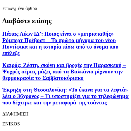
Επιλεγμένα άρθρα
Διαβάστε επίσης
Πάπας Λέων ΙΔ’: Ποιος είναι ο «μετριοπαθής»
Ρόμπερτ Πρέβοστ – Το πρώτο μήνυμα του νέου
Ποντίφικα και η ιστορία πίσω από το όνομα που
επέλεξε
Καιρός: Ζέστη, σκόνη και βροχές την Παρασκευή –
Ψυχρές αέριες μάζες από τα Βαλκάνια ρίχνουν την
θερμοκρασία το Σαββατοκύριακο
Έκρηξη στη Θεσσαλονίκη: «Το έκανα για τα λεφτά»
λέει ο 36χρονος – Τι υποστηρίζει για το τηλεφώνημα
που δέχτηκε και την μεταφορά της τσάντας
ΔΙΑΦΗΜΙΣΗ
ENIKOS