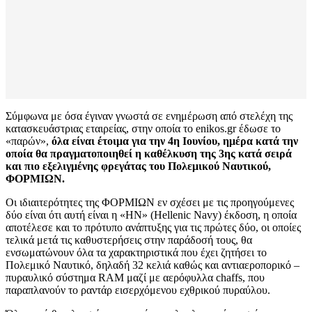
Σύμφωνα με όσα έγιναν γνωστά σε ενημέρωση από στελέχη της
κατασκευάστριας εταιρείας, στην οποία το enikos.gr έδωσε το
«παρών»,
όλα είναι έτοιμα για την 4η Ιουνίου, ημέρα κατά την
οποία θα πραγματοποιηθεί η καθέλκυση της 3ης κατά σειρά
και πιο εξελιγμένης φρεγάτας του Πολεμικού Ναυτικού,
ΦΟΡΜΙΩΝ.
Οι ιδιαιτερότητες της ΦΟΡΜΙΩΝ εν σχέσει με τις προηγούμενες
δύο είναι ότι αυτή είναι η «ΗΝ» (Hellenic Navy) έκδοση, η οποία
αποτέλεσε και το πρότυπο ανάπτυξης για τις πρώτες δύο, οι οποίες
τελικά μετά τις καθυστερήσεις στην παράδοσή τους, θα
ενσωματώνουν όλα τα χαρακτηριστικά που έχει ζητήσει το
Πολεμικό Ναυτικό, δηλαδή 32 κελιά καθώς και αντιαεροπορικό –
πυραυλικό σύστημα RAM μαζί με αερόφυλλα chaffs, που
παραπλανούν το ραντάρ εισερχόμενου εχθρικού πυραύλου.