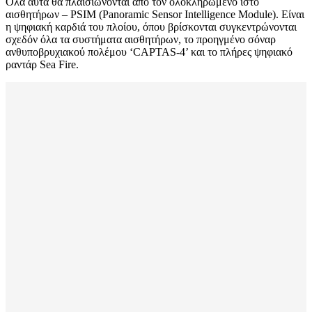
Όλα αυτά θα πλαισιώνονται από τον ολοκληρωμένο ιστό
αισθητήρων – PSIM (Panoramic Sensor Intelligence Module). Είναι
η ψηφιακή καρδιά του πλοίου, όπου βρίσκονται συγκεντρώνονται
σχεδόν όλα τα συστήματα αισθητήρων, το προηγμένο σόναρ
ανθυποβρυχιακού πολέμου ‘CAPTAS-4’ και το πλήρες ψηφιακό
ραντάρ Sea Fire.