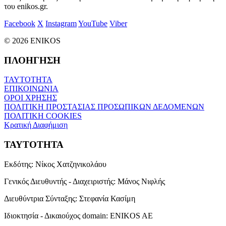
του enikos.gr.
Facebook
X
Instagram
YouTube
Viber
© 2026 ENIKOS
ΠΛΟΗΓΗΣΗ
ΤΑΥΤΟΤΗΤΑ
ΕΠΙΚΟΙΝΩΝΙΑ
ΟΡΟΙ ΧΡΗΣΗΣ
ΠΟΛΙΤΙΚΗ ΠΡΟΣΤΑΣΙΑΣ ΠΡΟΣΩΠΙΚΩΝ ΔΕΔΟΜΕΝΩΝ
ΠΟΛΙΤΙΚΗ COOKIES
Κρατική Διαφήμιση
ΤΑΥΤΟΤΗΤΑ
Εκδότης:
Νίκος Χατζηνικολάου
Γενικός Διευθυντής - Διαχειριστής:
Μάνος Νιφλής
Διευθύντρια Σύνταξης:
Στεφανία Κασίμη
Ιδιοκτησία - Δικαιούχος domain:
ENIKOS AE