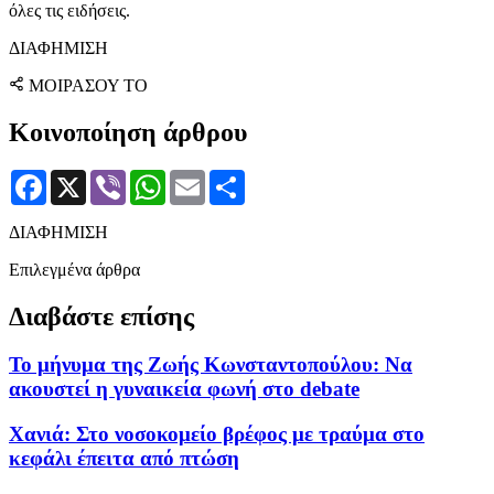
όλες τις ειδήσεις.
ΔΙΑΦΗΜΙΣΗ
ΜΟΙΡΑΣΟΥ ΤΟ
Κοινοποίηση άρθρου
Facebook
X
Viber
WhatsApp
Email
Μοιραστείτε
ΔΙΑΦΗΜΙΣΗ
Επιλεγμένα άρθρα
Διαβάστε επίσης
Το μήνυμα της Ζωής Κωνσταντοπούλου: Να
ακουστεί η γυναικεία φωνή στο debate
Χανιά: Στο νοσοκομείο βρέφος με τραύμα στο
κεφάλι έπειτα από πτώση