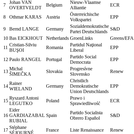
Johan VAN
Nieuw-Vlaamse
7
Belgium
ECR
OVERTVELDT
Alliantie
Österreichische
8
Othmar KARAS
Austria
EPP
Volkspartei
Sozialdemokratische
9
Bernd LANGE
Germany
S&D
Partei Deutschlands
10
Bas EICKHOUT
Netherlands
GroenLinks
Greens/EFA
Cristian-Silviu
Partidul Naţional
11
Romania
EPP
BUŞOI
Liberal
Partido Social
12
Paulo RANGEL
Portugal
EPP
Democrata
Michal
Progresívne
13
Slovakia
Renew
ŠIMEČKA
Slovensko
Christlich
Rainer
14
Germany
Demokratische
EPP
WIELAND
Union Deutschlands
Ryszard Antoni
Prawo i
15
Poland
ECR
LEGUTKO
Sprawiedliwość
Eider
Partido Socialista
16
GARDIAZABAL
Spain
S&D
Obrero Español
RUBIAL
Stéphane
17
France
Liste Renaissance
Renew
SÉJOURNÉ