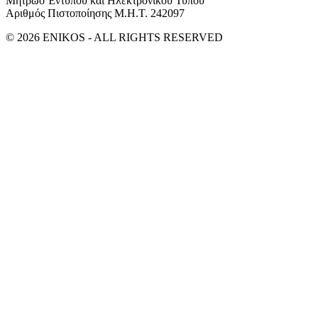
Μητρώο Έντυπου και Ηλεκτρονικού Τύπου
Αριθμός Πιστοποίησης Μ.Η.Τ. 242097
© 2026 ENIKOS - ALL RIGHTS RESERVED