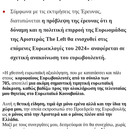
Σύμφωνα με τις εκτιμήσεις της Έρευνας,
διατυπώνεται
η πρόβλεψη της έρευνας ότι η
δύναμη και η πολιτική επιρροή της Ευρωομάδας
της Αριστεράς Τhe Left θα ενισχυθεί στις
επόμενες Ευρωεκλογές του 2024» αναφέρεται σε
σχετική ανακοίνωση του ευρωβουλευτή.
«H χθεσινή ευρωπαϊκή αξιολόγηση, που με κατατάσσει και πάλι
στους
κορυφαίους Ευρωβουλευτές από το σύνολο των
705,
αποτελεί
μια ακόμη σημαντική τιμητική ευρωπαϊκή
διάκριση, καθώς βαδίζω προς την ολοκλήρωση της τελευταίας
μου θητείας στο Ευρωπαϊκό Κοινοβούλιο.
Αυτή η
θετική είδηση, τιμά όχι μόνο εμένα αλλά και την ίδια τη
χώρα μου,
την οποία εκπροσωπώ στο Προεδρείο της Ευρωβουλής
ως
ο μόνος από την Αριστερά και ο μόνος πλέον από την
Ελλάδα.
Μαζί με τους συνεργάτες μου, δεσμεύομαι ότι θα συνεχίσω, χωρίς