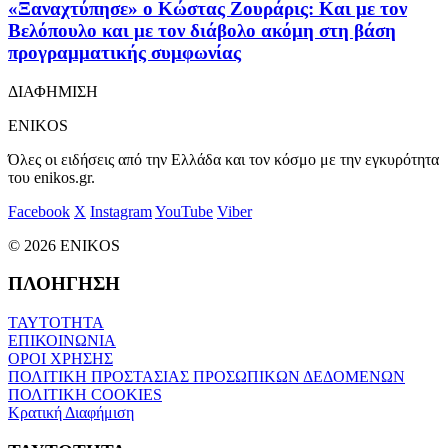
«Ξαναχτύπησε» ο Κώστας Ζουράρις: Και με τον
Βελόπουλο και με τον διάβολο ακόμη στη βάση
προγραμματικής συμφωνίας
ΔΙΑΦΗΜΙΣΗ
ENIKOS
Όλες οι ειδήσεις από την Ελλάδα και τον κόσμο με την εγκυρότητα
του enikos.gr.
Facebook
X
Instagram
YouTube
Viber
© 2026 ENIKOS
ΠΛΟΗΓΗΣΗ
ΤΑΥΤΟΤΗΤΑ
ΕΠΙΚΟΙΝΩΝΙΑ
ΟΡΟΙ ΧΡΗΣΗΣ
ΠΟΛΙΤΙΚΗ ΠΡΟΣΤΑΣΙΑΣ ΠΡΟΣΩΠΙΚΩΝ ΔΕΔΟΜΕΝΩΝ
ΠΟΛΙΤΙΚΗ COOKIES
Κρατική Διαφήμιση