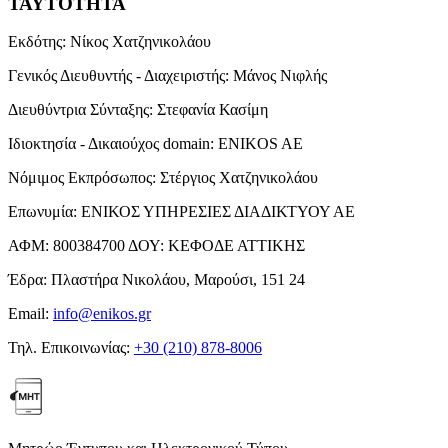
ΤΑΥΤΟΤΗΤΑ
Εκδότης:
Νίκος Χατζηνικολάου
Γενικός Διευθυντής - Διαχειριστής:
Μάνος Νιφλής
Διευθύντρια Σύνταξης:
Στεφανία Κασίμη
Ιδιοκτησία - Δικαιούχος domain:
ENIKOS AE
Νόμιμος Εκπρόσωπος:
Στέργιος Χατζηνικολάου
Επωνυμία:
ΕΝΙΚΟΣ ΥΠΗΡΕΣΙΕΣ ΔΙΑΔΙΚΤΥΟΥ ΑΕ
ΑΦΜ:
800384700
ΔΟΥ:
ΚΕΦΟΔΕ ΑΤΤΙΚΗΣ
Έδρα:
Πλαστήρα Νικολάου, Μαρούσι, 151 24
Email:
info@enikos.gr
Τηλ. Επικοινωνίας:
+30 (210) 878-8006