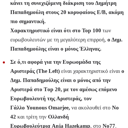
κάνει τη συνεχιζόμενη διάκριση του Δημήτρη
Παπαδημούλη στους 20 κορυφαίους Ε/Β, ακόμη
πιο σημαντική.
Χαρακτηριστικό είναι ότι στο
Top
100
των
ευρωβουλευτών με τη μεγαλύτερη επιρροή,
ο Δημ.
Παπαδημούλης είναι ο μόνος Έλληνας.
Σε ό,τι αφορά για την Ευρωομάδα της
Αριστεράς (
The
Left
)
είναι χαρακτηριστικό είναι
ο
Δημ. Παπαδημούλης είναι ο μόνος από την
Αριστερά στο Τ
op
20, με τον αμέσως επόμενο
Ευρωβουλευτή της Αριστεράς, τον
Γάλλο
Younous
Omarjee
,
να ακολουθεί στο
Νο
42
και τρίτη την
Ολλανδή
Ευρωβουλεύτρια
Anja
Hazekamp
, στο
Νο77
.