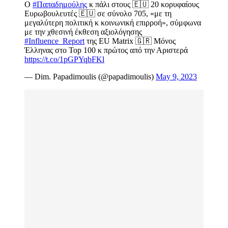
O
#Παπαδημούλης
κ πάλι στους 🇪🇺 20 κορυφαίους
Ευρωβουλευτές 🇪🇺 σε σύνολο 705, «με τη
μεγαλύτερη πολιτική κ κοινωνική επιρροή», σύμφωνα
με την χθεσινή έκθεση αξιολόγησης
#Influence_Report
της EU Matrix 🇬🇷 Μόνος
Έλληνας στο Top 100 κ πρώτος από την Αριστερά
https://t.co/1pGPYqbFKl
— Dim. Papadimoulis (@papadimoulis)
May 9, 2023