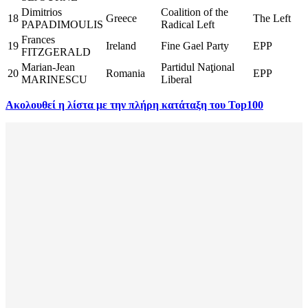
Dimitrios
Coalition of the
18
Greece
The Left
PAPADIMOULIS
Radical Left
Frances
19
Ireland
Fine Gael Party
EPP
FITZGERALD
Marian-Jean
Partidul Naţional
20
Romania
EPP
MARINESCU
Liberal
Ακολουθεί η λίστα με την πλήρη κατάταξη του Top100