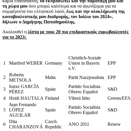
καμία επανάπαυση,
να εκπροσωπώ και την παράταξή μου και
τη χώρα μου
όσο μπορώ καλύτερα και να αγωνίζομαι για τα
συμφέροντα του ελληνικού λαού,
έως και την ολοκλήρωση της
κοινοβουλευτικής μου διαδρομής, τον Ιούλιο του 2024»,
δήλωσε ο Δημήτρης Παπαδημούλης.
Ακολουθεί η
λίστα με τους 20 πιο επιδραστκούς ευρωβουλευτές
για το 2023:
Christlich-Soziale
1
Manfred WEBER
Germany
Union in Bayern
EPP
e.V.
Roberta
2
Malta
Partit Nazzjonalista
EPP
METSOLA
Iratxe GARCÍA
Partido Socialista
3
Spain
S&D
PÉREZ
Obrero Español
4
Heidi HAUTALA
Finland
Vihreä liitto
Greens/EFA
Juan Fernando
Partido Socialista
5
LÓPEZ
Spain
S&D
Obrero Español
AGUILAR
Dita
Czech
6
ANO 2011
Renew
CHARANZOVÁ
Republic