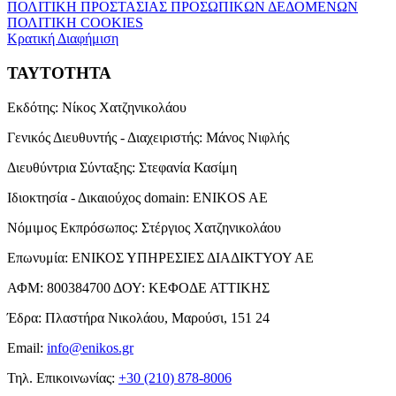
ΠΟΛΙΤΙΚΗ ΠΡΟΣΤΑΣΙΑΣ ΠΡΟΣΩΠΙΚΩΝ ΔΕΔΟΜΕΝΩΝ
ΠΟΛΙΤΙΚΗ COOKIES
Κρατική Διαφήμιση
ΤΑΥΤΟΤΗΤΑ
Εκδότης:
Νίκος Χατζηνικολάου
Γενικός Διευθυντής - Διαχειριστής:
Μάνος Νιφλής
Διευθύντρια Σύνταξης:
Στεφανία Κασίμη
Ιδιοκτησία - Δικαιούχος domain:
ENIKOS AE
Νόμιμος Εκπρόσωπος:
Στέργιος Χατζηνικολάου
Επωνυμία:
ΕΝΙΚΟΣ ΥΠΗΡΕΣΙΕΣ ΔΙΑΔΙΚΤΥΟΥ ΑΕ
ΑΦΜ:
800384700
ΔΟΥ:
ΚΕΦΟΔΕ ΑΤΤΙΚΗΣ
Έδρα:
Πλαστήρα Νικολάου, Μαρούσι, 151 24
Email:
info@enikos.gr
Τηλ. Επικοινωνίας:
+30 (210) 878-8006