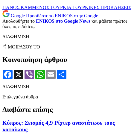
ΠΑΝΟΣ ΚΑΜΜΕΝΟΣ
ΤΟΥΡΚΙΑ
ΤΟΥΡΚΙΚΕΣ ΠΡΟΚΛΗΣΕΙΣ
Google
Προσθέστε το ENIKOS στην Google
Ακολουθήστε το
ENIKOS στο Google News
και μάθετε πρώτοι
όλες τις ειδήσεις.
ΔΙΑΦΗΜΙΣΗ
ΜΟΙΡΑΣΟΥ ΤΟ
Κοινοποίηση άρθρου
Facebook
X
Viber
WhatsApp
Email
Μοιραστείτε
ΔΙΑΦΗΜΙΣΗ
Επιλεγμένα άρθρα
Διαβάστε επίσης
Κύπρος: Σεισμός 4,9 Ρίχτερ αναστάτωσε τους
κατοίκους