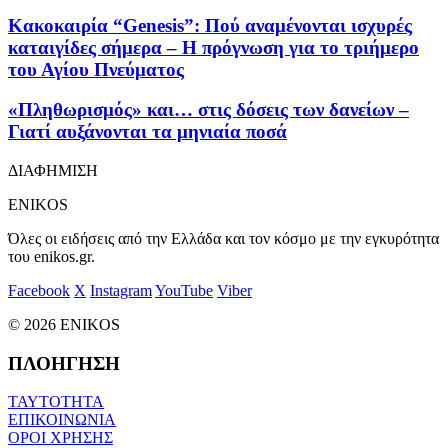
Κακοκαιρία “Genesis”: Πού αναμένονται ισχυρές
καταιγίδες σήμερα – Η πρόγνωση για το τριήμερο
του Αγίου Πνεύματος
«Πληθωρισμός» και… στις δόσεις των δανείων –
Γιατί αυξάνονται τα μηνιαία ποσά
ΔΙΑΦΗΜΙΣΗ
ENIKOS
Όλες οι ειδήσεις από την Ελλάδα και τον κόσμο με την εγκυρότητα
του enikos.gr.
Facebook
X
Instagram
YouTube
Viber
© 2026 ENIKOS
ΠΛΟΗΓΗΣΗ
ΤΑΥΤΟΤΗΤΑ
ΕΠΙΚΟΙΝΩΝΙΑ
ΟΡΟΙ ΧΡΗΣΗΣ