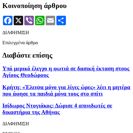
Κοινοποίηση άρθρου
Facebook
X
Viber
WhatsApp
Email
Μοιραστείτε
ΔΙΑΦΗΜΙΣΗ
Επιλεγμένα άρθρα
Διαβάστε επίσης
Υπό μερικό έλεγχο η φωτιά σε δασική έκταση στους
Αγίους Θεοδώρους
Κρήτη: «Έλειψα μόνο για λίγες ώρες» λέει η μητέρα
που άφησε τα παιδιά μόνα τους στο σπίτι
Ισίδωρος Ντογιάκος: Δώρισε 4 απινιδωτές σε
δικαστήρια της Αθήνας
ΔΙΑΦΗΜΙΣΗ