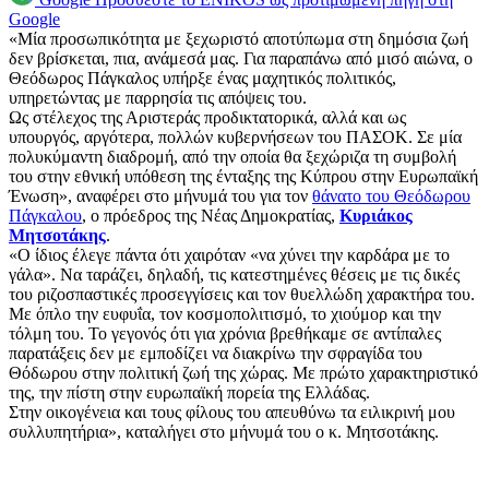
Google
«Μία προσωπικότητα με ξεχωριστό αποτύπωμα στη δημόσια ζωή
δεν βρίσκεται, πια, ανάμεσά μας. Για παραπάνω από μισό αιώνα, ο
Θεόδωρος Πάγκαλος υπήρξε ένας μαχητικός πολιτικός,
υπηρετώντας με παρρησία τις απόψεις του.
Ως στέλεχος της Αριστεράς προδικτατορικά, αλλά και ως
υπουργός, αργότερα, πολλών κυβερνήσεων του ΠΑΣΟΚ. Σε μία
πολυκύμαντη διαδρομή, από την οποία θα ξεχώριζα τη συμβολή
του στην εθνική υπόθεση της ένταξης της Κύπρου στην Ευρωπαϊκή
Ένωση», αναφέρει στο μήνυμά του για τον
θάνατο του Θεόδωρου
Πάγκαλου
, ο πρόεδρος της Νέας Δημοκρατίας,
Κυριάκος
Μητσοτάκης
.
«Ο ίδιος έλεγε πάντα ότι χαιρόταν «να χύνει την καρδάρα με το
γάλα». Να ταράζει, δηλαδή, τις κατεστημένες θέσεις με τις δικές
του ριζοσπαστικές προσεγγίσεις και τον θυελλώδη χαρακτήρα του.
Με όπλο την ευφυΐα, τον κοσμοπολιτισμό, το χιούμορ και την
τόλμη του. Το γεγονός ότι για χρόνια βρεθήκαμε σε αντίπαλες
παρατάξεις δεν με εμποδίζει να διακρίνω την σφραγίδα του
Θόδωρου στην πολιτική ζωή της χώρας. Με πρώτο χαρακτηριστικό
της, την πίστη στην ευρωπαϊκή πορεία της Ελλάδας.
Στην οικογένεια και τους φίλους του απευθύνω τα ειλικρινή μου
συλλυπητήρια», καταλήγει στο μήνυμά του ο κ. Μητσοτάκης.