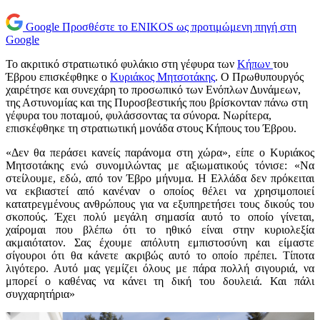
Google
Προσθέστε το ENIKOS ως προτιμώμενη πηγή στη
Google
Το ακριτικό στρατιωτικό φυλάκιο στη γέφυρα των
Κήπων
του
Έβρου επισκέφθηκε ο
Κυριάκος Μητσοτάκης
. Ο Πρωθυπουργός
χαιρέτησε και συνεχάρη το προσωπικό των Ενόπλων Δυνάμεων,
της Αστυνομίας και της Πυροσβεστικής που βρίσκονταν πάνω στη
γέφυρα του ποταμού, φυλάσσοντας τα σύνορα. Νωρίτερα,
επισκέφθηκε τη στρατιωτική μονάδα στους Κήπους του Έβρου.
«Δεν θα περάσει κανείς παράνομα στη χώρα», είπε ο Κυριάκος
Μητσοτάκης ενώ συνομιλώντας με αξιωματικούς τόνισε: «Να
στείλουμε, εδώ, από τον Έβρο μήνυμα. Η Ελλάδα δεν πρόκειται
να εκβιαστεί από κανέναν ο οποίος θέλει να χρησιμοποιεί
κατατρεγμένους ανθρώπους για να εξυπηρετήσει τους δικούς του
σκοπούς. Έχει πολύ μεγάλη σημασία αυτό το οποίο γίνεται,
χαίρομαι που βλέπω ότι το ηθικό είναι στην κυριολεξία
ακμαιότατον. Σας έχουμε απόλυτη εμπιστοσύνη και είμαστε
σίγουροι ότι θα κάνετε ακριβώς αυτό το οποίο πρέπει. Τίποτα
λιγότερο. Αυτό μας γεμίζει όλους με πάρα πολλή σιγουριά, να
μπορεί ο καθένας να κάνει τη δική του δουλειά. Και πάλι
συγχαρητήρια»