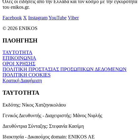
Όλες οι ειδήσεις από την Ελλάδα και τον κόσμο με την εγκυρότητα
του enikos.gr.
Facebook
X
Instagram
YouTube
Viber
© 2026 ENIKOS
ΠΛΟΗΓΗΣΗ
ΤΑΥΤΟΤΗΤΑ
ΕΠΙΚΟΙΝΩΝΙΑ
ΟΡΟΙ ΧΡΗΣΗΣ
ΠΟΛΙΤΙΚΗ ΠΡΟΣΤΑΣΙΑΣ ΠΡΟΣΩΠΙΚΩΝ ΔΕΔΟΜΕΝΩΝ
ΠΟΛΙΤΙΚΗ COOKIES
Κρατική Διαφήμιση
ΤΑΥΤΟΤΗΤΑ
Εκδότης:
Νίκος Χατζηνικολάου
Γενικός Διευθυντής - Διαχειριστής:
Μάνος Νιφλής
Διευθύντρια Σύνταξης:
Στεφανία Κασίμη
Ιδιοκτησία - Δικαιούχος domain:
ENIKOS AE