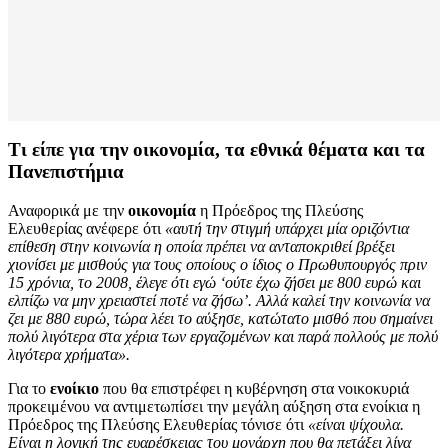
Τι είπε για την οικονομία, τα εθνικά θέματα και τα
Πανεπιστήμια
Αναφορικά με την
οικονομία
η Πρόεδρος της Πλεύσης
Ελευθερίας ανέφερε ότι
«αυτή την στιγμή υπάρχει μία οριζόντια
επίθεση στην κοινωνία η οποία πρέπει να ανταποκριθεί βρέξει
χιονίσει με μισθούς για τους οποίους ο ίδιος ο Πρωθυπουργός πριν
15 χρόνια, το 2008, έλεγε ότι εγώ ‘ούτε έχω ζήσει με 800 ευρώ και
ελπίζω να μην χρειαστεί ποτέ να ζήσω’. Αλλά καλεί την κοινωνία να
ζει με 880 ευρώ, τώρα λέει το αύξησε, κατώτατο μισθό που σημαίνει
πολύ λιγότερα στα χέρια των εργαζομένων και παρά πολλούς με πολύ
λιγότερα χρήματα».
Για το
ενοίκιο
που θα επιστρέφει η κυβέρνηση στα νοικοκυριά
προκειμένου να αντιμετωπίσει την μεγάλη αύξηση στα ενοίκια η
Πρόεδρος της Πλεύσης Ελευθερίας τόνισε ότι
«είναι ψίχουλα.
Είναι η λογική της ευαρέσκειας του μονάρχη που θα πετάξει λίγα