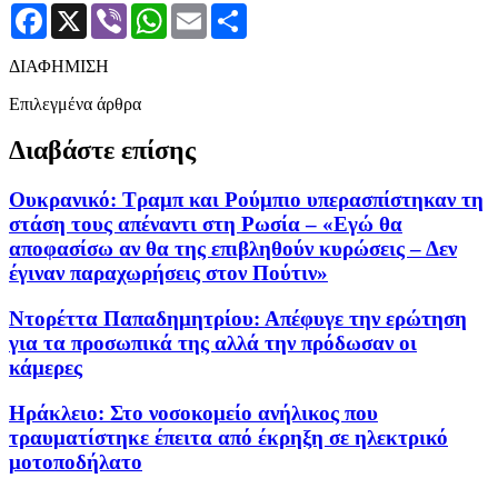
Facebook
X
Viber
WhatsApp
Email
Μοιραστείτε
ΔΙΑΦΗΜΙΣΗ
Επιλεγμένα άρθρα
Διαβάστε επίσης
Ουκρανικό: Τραμπ και Ρούμπιο υπερασπίστηκαν τη
στάση τους απέναντι στη Ρωσία – «Εγώ θα
αποφασίσω αν θα της επιβληθούν κυρώσεις – Δεν
έγιναν παραχωρήσεις στον Πούτιν»
Ντορέττα Παπαδημητρίου: Απέφυγε την ερώτηση
για τα προσωπικά της αλλά την πρόδωσαν οι
κάμερες
Ηράκλειο: Στο νοσοκομείο ανήλικος που
τραυματίστηκε έπειτα από έκρηξη σε ηλεκτρικό
μοτοποδήλατο