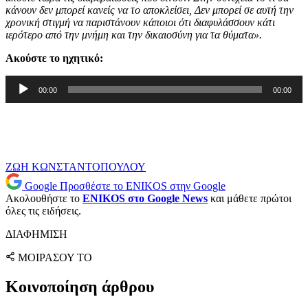
κάνουν δεν μπορεί κανείς να το αποκλείσει, Δεν μπορεί σε αυτή την
χρονική στιγμή να παριστάνουν κάποιοι ότι διαφυλάσσουν κάτι
ιερότερο από την μνήμη και την δικαιοσύνη για τα θύματα».
Ακούστε το ηχητικό:
Πρόγραμμα
00:00
00:00
Αναπαραγωγής
Ήχου
ΖΩΗ ΚΩΝΣΤΑΝΤΟΠΟΥΛΟΥ
Google
Προσθέστε το ENIKOS στην Google
Ακολουθήστε το
ENIKOS στο Google News
και μάθετε πρώτοι
όλες τις ειδήσεις.
ΔΙΑΦΗΜΙΣΗ
ΜΟΙΡΑΣΟΥ ΤΟ
Κοινοποίηση άρθρου