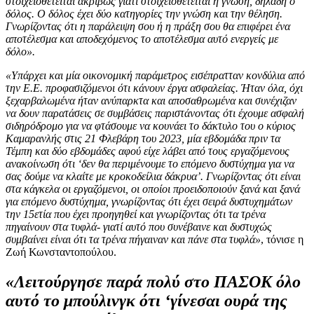
στοιχειοθετείται ακριβώς γιατί στοιχειοθετείται η γνώση, δηλαδή ο
δόλος. Ο δόλος έχει δύο κατηγορίες την γνώση και την θέληση.
Γνωρίζοντας ότι η παράλειψη σου ή η πράξη σου θα επιφέρει ένα
αποτέλεσμα και αποδεχόμενος το αποτέλεσμα αυτό ενεργείς με
δόλο».
«Υπάρχει και μία οικονομική παράμετρος εισέπρατταν κονδύλια από
την Ε.Ε. προφασιζόμενοι ότι κάνουν έργα ασφαλείας. Ήταν όλα, όχι
ξεχαρβαλωμένα ήταν ανύπαρκτα και αποσαθρωμένα και συνέχιζαν
να δουν παρατάσεις σε συμβάσεις παριστάνοντας ότι έχουμε ασφαλή
σιδηρόδρομο για να φτάσουμε να κουνάει το δάκτυλο του ο κύριος
Καμαρανλής στις 21 Φλεβάρη του 2023, μία εβδομάδα πριν τα
Τέμπη και δύο εβδομάδες αφού είχε λάβει από τους εργαζόμενους
ανακοίνωση ότι ‘δεν θα περιμένουμε το επόμενο δυστύχημα για να
σας δούμε να κλαίτε με κροκοδείλια δάκρυα’. Γνωρίζοντας ότι είναι
στα κάγκελα οι εργαζόμενοι, οι οποίοι προειδοποιούν ξανά και ξανά
για επόμενο δυστύχημα, γνωρίζοντας ότι έχει σειρά δυστυχημάτων
την 15ετία που έχει προηγηθεί και γνωρίζοντας ότι τα τρένα
πηγαίνουν στα τυφλά- γιατί αυτό που συνέβαινε και δυστυχώς
συμβαίνει είναι ότι τα τρένα πήγαιναν και πάνε στα τυφλά»
, τόνισε η
Ζωή Κωνσταντοπούλου.
«Λειτούργησε παρά πολύ στο ΠΑΣΟΚ όλο
αυτό το μπούλινγκ ότι ‘γίνεσαι ουρά της