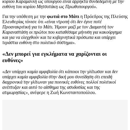
κυρίου Καραμανλή ως υπουργού είναι άρρηκτα συνδεδεμένη με την
ευθύνη του κυρίου Μητσοτάκη ως Πρωθυπουργού».
Για την υπόθεση με την
φωτιά στο Μάτι
η Πρόεδρος της Πλεύσης
Ελευθερίας τόνισε ότι
«είναι ντροπή ότι δεν έγινε ποτέ
Προανακριτική για το Μάτι. Ήμουν μαζί με τον Διαμαντή τον
Καραναστάση οι πρώτοι που καταθέσαμε μήνυση για κακούργημα
και για να ελεγχθούν και τα κυβερνητικά πρόσωπα και υπάρχει
τεράστια ευθύνη στο πολιτικό σύστημα».
«Δεν μπορεί για εγκλήματα να χαρίζονται οι
ευθύνες»
«Δεν υπάρχει καμία αμφιβολία ότι κάποιοι την γλίτωσαν και δεν
υπάρχει καμία αμφιβολία στην δική μου συνείδηση ότι επειδή
διαχρονικά την γλίτωναν για ποινικές ευθύνες πολλοί πολιτικοί
ανέπτυξαν και αυτό το αίσθημα της ασυδοσίας και της
ατιμωρησίας»,
ανέφερε η Ζωή Κωνσταντοπούλου.