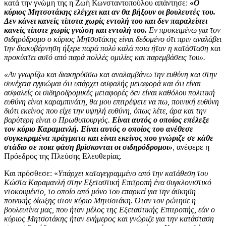
κατά την γνώμη της η Ζωή Κωνσταντοπούλου απάντησε:
«
Ο
κύριος Μητσοτάκης ελέγχει και αν θα βήξουν οι βουλευτές του.
Δεν κάνει κανείς τίποτα χωρίς εντολή του και δεν παραλείπει
κανείς τίποτε χωρίς γνώση και εντολή του.
Εν προκειμένω για τον
σιδηρόδρομο ο κύριος Μητσοτάκης είναι δεδομένο ότι πριν αναλάβει
την διακυβέρνηση ήξερε παρά πολύ καλά ποια ήταν η κατάσταση και
προκύπτει αυτό από παρά πολλές ομιλίες και παρεμβάσεις του».
«Αν γνωρίζω και διακηρύσσω και αναλαμβάνω την ευθύνη και στην
συνέχεια εγγυώμαι ότι υπάρχει ασφαλής μεταφορά και ότι είναι
ασφαλείς οι σιδηροδρομικές μεταφορές δεν είναι καθόλου πολιτική
ευθύνη είναι καραμπινάτη, θα μου επιτρέψετε να πω, ποινική ευθύνη
διότι εκείνος που είχε την υψηλή ευθύνη, όπως λέτε, άρα και την
βαρύτερη είναι ο Πρωθυπουργός.
Είναι αυτός ο οποίος επέλεξε
τον κύριο Καραμανλή. Είναι αυτός ο οποίος του ανέθεσε
συγκεκριμένα πράγματα και είναι εκείνος που γνώριζε σε κάθε
στάδιο σε ποια φάση βρίσκονται οι σιδηρόδρομοι»
,
ανέφερε η
Πρόεδρος της Πλεύσης Ελευθερίας.
Και πρόσθεσε: «
Υπάρχει καταγεγραμμένο από την κατάθεση του
Κώστα Καραμανλή στην Εξεταστική Επιτροπή ένα συγκλονιστικό
ντοκουμέντο, το οποίο από μόνο του επαρκεί για την άσκηση
ποινικής δίωξης στον κύριο Μητσοτάκη. Όταν τον ρώτησε η
βουλευτίνα μας, που ήταν μέλος της Εξεταστικής Επιτροπής, εάν ο
κύριος Μητσοτάκης ήταν ενήμερος και γνώριζε για την κατάσταση