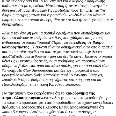
στον σιδηρόδρομο και το του είχε πει και ο κύριος Καραμανλής
απάντησε ότι με την κύριο Μητσοτάκη ήταν σε στενή συνεργασία
συνεχώς, ότι μαζί ετοίμαζαν τις προτάσεις προς την Ε.Ε. για την
έγκριση προγραμμάτων και ευρωπαϊκών κονδυλίων, ότι κάποια
εγκρίθηκαν και κάποια δεν εγκρίθηκαν και όλα ήταν σε γνώση και σε
συνεργασία».
«Κατά την άποψη μου τα βασικά εγκλήματα που διαπράχθηκαν και
έχουν να κάνουν με ανθρώπινες ζωές που χάθηκαν και με τους
ανθρώπους οι οποίοι τραυματίστηκαν είναι:
έκθεση σε βαθμό
κακουργήματος.
Η έκθεση είναι το αδίκημα εκείνο το οποίο πράττει
αυτός ο οποίος οφείλει να αποτρέψει έναν κίνδυνο, οφείλει να
προστατεύσει μία ανθρώπινη ζωή και δεν το κάνει. Εκείνος ο οποίος
θέτει τις συγκοινωνίες σε δημόσια πρόσβαση και προσκαλεί τον
κόσμο να βγάλει εισιτήρια και κάνει ομιλίες για το πόσο καλά είναι
τα πράγματα στον σιδηρόδρομο και δεν έχει προφυλάξει από
κραυγαλέο κίνδυνο ζωής διαπράττει αυτό το έγκλημα. Υπάρχει,
λοιπόν έκθεση σε βαθμό κακουργήματος κατά συρροή και κατ’
εξακολούθηση»,
είπε η Ζωή Κωνσταντοπούλου.
Για την άποψη που εκφράστηκε ότι το
κακούργημα της
παρακώλυσης συγκοινωνιών
δεν μπορεί να στοιχειοθετηθεί για
τα πολιτικά πρόσωπα γιατί αυτό προϋποθέτει να έχουν κάνει δόλιες
πράξεις η Πρόεδρος της Πλεύσης Ελευθερίας διευκρίνισε ότι
«αυτό δεν ισχύει. Αυτό που ισχύει είναι ότι το κακούργημα