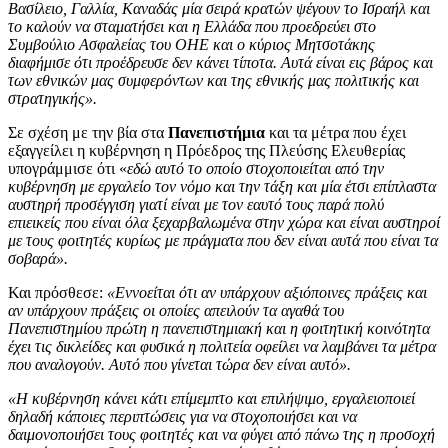
Βασίλειο, Γαλλία, Καναδάς μία σειρά κρατών ψέγουν το Ισραήλ και
το καλούν να σταματήσει και η Ελλάδα που προεδρεύει στο
Συμβούλιο Ασφαλείας του ΟΗΕ και ο κύριος Μητσοτάκης
διαφήμισε ότι προέδρευσε δεν κάνει τίποτα. Αυτά είναι εις βάρος και
των εθνικών μας συμφερόντων και της εθνικής μας πολιτικής και
στρατηγικής».
Σε σχέση με την βία στα
Πανεπιστήμια
και τα μέτρα που έχει
εξαγγείλει η κυβέρνηση η Πρόεδρος της Πλεύσης Ελευθερίας
υπογράμμισε ότι «
εδώ αυτό το οποίο στοχοποιείται από την
κυβέρνηση με εργαλείο τον νόμο και την τάξη και μία έτσι επίπλαστα
αυστηρή προσέγγιση γιατί είναι με τον εαυτό τους παρά πολύ
επιεικείς που είναι όλα ξεχαρβαλωμένα στην χώρα και είναι αυστηροί
με τους φοιτητές κυρίως με πράγματα που δεν είναι αυτά που είναι τα
σοβαρά».
Και πρόσθεσε:
«Εννοείται ότι αν υπάρχουν αξιόποινες πράξεις και
αν υπάρχουν πράξεις οι οποίες απειλούν τα αγαθά του
Πανεπιστημίου πρώτη η πανεπιστημιακή και η φοιτητική κοινότητα
έχει τις δικλείδες και φυσικά η πολιτεία οφείλει να λαμβάνει τα μέτρα
που αναλογούν. Αυτό που γίνεται τώρα δεν είναι αυτό».
«Η κυβέρνηση κάνει κάτι επίμεμπτο και επιλήψιμο, εργαλειοποιεί
δηλαδή κάποιες περιπτώσεις για να στοχοποιήσει και να
δαιμονοποιήσει τους φοιτητές και να φύγει από πάνω της η προσοχή