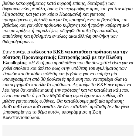
βαθμό κακουργήματος κατά συρροή επίσης, διατάραξη των
συγκοινωνιών με δόλο, όπως το περιγράψαμε πριν, και για τον κύριο
Μητσοτάκη και για τον κύριο Καραμανλή και για τους
προηγούμενους, δηλαδή και για τις προηγούμενες κυβερνήσεις και
βεβαίως και για κάθε πρόσωπο κυβερνητικό ή πρώην κυβερνητικό
που με πράξεις ή παραλείψεις οδήγησε σε αυτή την απολύτως
επικίνδυνη και ηθελημένα εντελώς ακατάλληλη συνθήκη των
σιδηροδρόμων».
Στην συνέχεια
κάλεσε το ΚΚΕ να καταθέσει πρόταση για την
σύσταση Προανακριτικής Επιτροπής μαζί με την Πλεύση
Ελευθερίας
. «
Η δική μου προσπάθεια που θα συνεχιστεί είναι για να
χυθεί απόλυτο και άπλετο φως στην υπόθεση του εγκλήματος των
Τεμπών και σε κάθε υπόθεση και βεβαίως για να υπάρξει μία
υπογεγραμμένη από 30 βουλευτές πρόταση που να περιέχει όλα τα
κακουργήματα και όλα τα πρόσωπα. Ας πούμε το ΚΚΕ δεν αρκεί να
λέει ‘εγώ θα κατέθετα αυτή την πρόταση’ και να καταθέτει κάτι που
είναι υπαινικτικό για τον Μητσοτάκη αφού έχουν πει ευθέως ότι
μιλάνε για ποινικές ευθύνες. Θα καταθέσουμε μαζί μία πρόταση;
Διότι αυτό είναι κάτι εφικτό. Αν δεν κατατεθεί πρόταση δεν θα γίνει
ψηφοφορία για το θέμα αυτό»,
υπογράμμισε η Ζωή
Κωνσταντοπούλου.