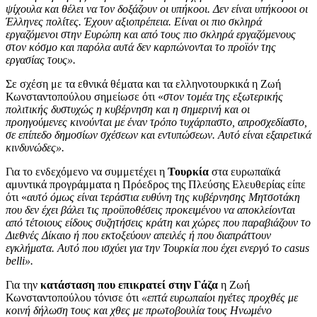
ψίχουλα και θέλει να τον δοξάζουν οι υπήκοοι. Δεν είναι υπήκοοοι οι
Έλληνες πολίτες. Έχουν αξιοπρέπεια. Είναι οι πιο σκληρά
εργαζόμενοι στην Ευρώπη και από τους πιο σκληρά εργαζόμενους
στον κόσμο και παρόλα αυτά δεν καρπώνονται το προϊόν της
εργασίας τους».
Σε σχέση με τα εθνικά θέματα και τα ελληνοτουρκικά η Ζωή
Κωνσταντοπούλου σημείωσε ότι «
στον τομέα της εξωτερικής
πολιτικής δυστυχώς η κυβέρνηση και η σημερινή και οι
προηγούμενες κινούνται με έναν τρόπο τυχάρπαστο, απροσχεδίαστο,
σε επίπεδο δημοσίων σχέσεων και εντυπώσεων. Αυτό είναι εξαιρετικά
κινδυνώδες».
Για το ενδεχόμενο να συμμετέχει η
Τουρκία
στα ευρωπαϊκά
αμυντικά προγράμματα η Πρόεδρος της Πλεύσης Ελευθερίας είπε
ότι «
αυτό όμως είναι τεράστια ευθύνη της κυβέρνησης Μητσοτάκη
που δεν έχει βάλει τις προϋποθέσεις προκειμένου να αποκλείονται
από τέτοιους είδους συζητήσεις κράτη και χώρες που παραβιάζουν το
Διεθνές Δίκαιο ή που εκτοξεύουν απειλές ή που διαπράττουν
εγκλήματα. Αυτό που ισχύει για την Τουρκία που έχει ενεργό το casus
belli».
Για την
κατάσταση που επικρατεί στην Γάζα
η Ζωή
Κωνσταντοπούλου τόνισε ότι
«επτά ευρωπαίοι ηγέτες προχθές με
κοινή δήλωση τους και χθες με πρωτοβουλία τους Ηνωμένο