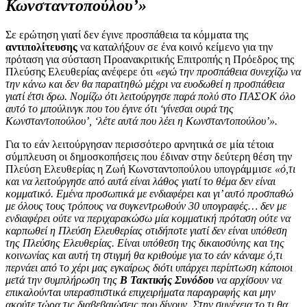
Κωνσταντοπούλου’»
Σε ερώτηση γιατί δεν έγινε προσπάθεια τα κόμματα της
αντιπολίτευσης
να καταλήξουν σε ένα κοινό κείμενο για την
πρόταση για σύσταση Προανακριτικής Επιτροπής η Πρόεδρος της
Πλεύσης Ελευθερίας ανέφερε ότι
«εγώ την προσπάθεια συνεχίζω να
την κάνω και δεν θα παραιτηθώ μέχρι να ευοδωθεί η προσπάθεια
γιατί έτσι δρω. Νομίζω ότι λειτούργησε παρά πολύ στο ΠΑΣΟΚ όλο
αυτό το μπούλινγκ που του έγινε ότι ‘γίνεσαι ουρά της
Κωνσταντοπούλου’, ‘λέτε αυτά που λέει η Κωνσταντοπούλου’».
Για το εάν λειτούργησαν περισσότερο αρνητικά σε μία τέτοια
σύμπλευση οι δημοσκοπήσεις που έδιναν στην δεύτερη θέση την
Πλεύση Ελευθερίας η Ζωή Κωνσταντοπούλου υπογράμμισε
«ό,τι
και να λειτούργησε από αυτά είναι λάθος γιατί το θέμα δεν είναι
κομματικό. Εμένα προσωπικά με ενδιαφέρει και γι’ αυτό προσπαθώ
με όλους τους τρόπους να συγκεντρωθούν 30 υπογραφές… δεν με
ενδιαφέρει ούτε να περιχαρακώσω μία κομματική πρόταση ούτε να
καρπωθεί η Πλεύση Ελευθερίας οτιδήποτε γιατί δεν είναι υπόθεση
της Πλεύσης Ελευθερίας. Είναι υπόθεση της δικαιοσύνης και της
κοινωνίας και αυτή τη στιγμή θα κριθούμε για το εάν κάναμε ό,τι
περνάει από το χέρι μας εγκαίρως διότι υπάρχει περίπτωση κάποιοι
μετά την συμπλήρωση της
Β Τακτικής Συνόδου
να αρχίσουν να
επικαλούνται υπερασπιστικά επιχειρήματα παραγραφής και μην
ακούτε τώρα τις διαβεβαιώσεις που δίνουν. Στην συνέχεια το τι θα