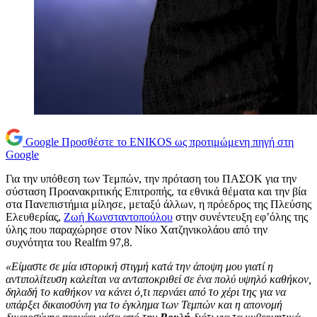
Google
Προσθέστε το ENIKOS ως προτιμώμενη πηγή στη
Google
Για την υπόθεση των Τεμπών, την πρόταση του ΠΑΣΟΚ για την
σύσταση Προανακριτικής Επιτροπής, τα εθνικά θέματα και την βία
στα Πανεπιστήμια μίλησε, μεταξύ άλλων, η πρόεδρος της Πλεύσης
Ελευθερίας,
Ζωή Κωνσταντοπούλου
στην συνέντευξη εφ’όλης της
ύλης που παραχώρησε στον Νίκο Χατζηνικολάου από την
συχνότητα του Realfm 97,8.
«Είμαστε σε μία ιστορική στιγμή κατά την άποψη μου γιατί η
αντιπολίτευση καλείται να ανταποκριθεί σε ένα πολύ υψηλό καθήκον,
δηλαδή το καθήκον να κάνει ό,τι περνάει από το χέρι της για να
υπάρξει δικαιοσύνη για το έγκλημα των Τεμπών και η απονομή