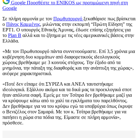
Google
Προσθέστε το ENIKOS ως προτιμώμενη πηγή στη
Google
Σε πλήρη αρμονία με τον
Πρωθυπουργό
ξεκαθάρισε πως βρίσκεται
ο
Πάνος Καμμένος
, μιλώντας στην εκπομπή “Πρώτη Είδηση” της
ΕΡΤ1. Ο υπουργός Εθνικής Άμυνας, έδωσε επίσης εξηγήσεις για
το
Plan B
αλλά και το ζήτημα με τις νέες αμερικανικές βάσεις στην
Ελλάδα.
«Με τον Πρωθυπουργό πάντα συννενοούμαστε. Επί 3,5 χρόνια μια
κυβέρνηση δυο κομμάτων από διαφορετικούς ιδεολογικούς
χώρους βρεθήκαμε με 3 κοινούς στόχους. Την έξοδο από τα
μνημόνια, την πάταξη της διαφθοράς και την ανάπτυξη της χώρας»,
ανέφερε χαρακτηριστικά.
«Ποτέ δεν είπαμε ότι ΣΥΡΙΖΑ και ΑΝΕΛ ταυτιστήκαμε
ιδεολογικά. Εξάλλου ακόμα και τα δικά μας τα προεκλογικά σποτ
ήταν απόλυτα σαφή. Εμείς με τον Τσίπρα δεν βρεθήκαμε μαζί για
να κρύψουμε κάτω από το χαλί τα εγκλήματα του παρελθόντος.
Δεν βρεθήκαμε για να του κρύψω εγώ τα υποβρύχια όπως έκρυψε
ο Βενιζέλος στον Σαμαρά. Με τον κ. Τσίπρα βρεθήκαμε για να
πατήσει η χώρα στα πόδια της. Είμαστε σε πλήρη αρμονία»,
πρόσθεσε.