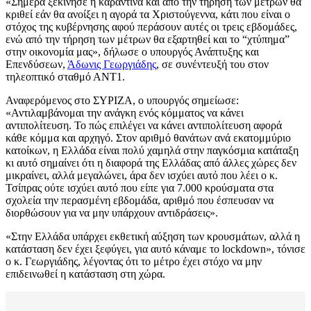
«Σήμερα ξεκίνησε η καραντίνα και από την τήρηση των μέτρων θα
κριθεί εάν θα ανοίξει η αγορά τα Χριστούγεννα, κάτι που είναι ο
στόχος της κυβέρνησης αφού περάσουν αυτές οι τρεις εβδομάδες,
ενώ από την τήρηση των μέτρων θα εξαρτηθεί και το “χτύπημα”
στην οικονομία μας», δήλωσε ο υπουργός Ανάπτυξης και
Επενδύσεων,
Άδωνις Γεωργιάδης
, σε συνέντευξή του στον
τηλεοπτικό σταθμό ΑΝΤ1.
Αναφερόμενος στο ΣΥΡΙΖΑ, ο υπουργός σημείωσε:
«Αντιλαμβάνομαι την ανάγκη ενός κόμματος να κάνει
αντιπολίτευση. Το πώς επιλέγει να κάνει αντιπολίτευση αφορά
κάθε κόμμα και αρχηγό. Στον αριθμό θανάτων ανά εκατομμύριο
κατοίκων, η Ελλάδα είναι πολύ χαμηλά στην παγκόσμια κατάταξη
κι αυτό σημαίνει ότι η διαφορά της Ελλάδας από άλλες χώρες δεν
μικραίνει, αλλά μεγαλώνει, άρα δεν ισχύει αυτό που λέει ο κ.
Τσίπρας ούτε ισχύει αυτό που είπε για 7.000 κρούσματα στα
σχολεία την περασμένη εβδομάδα, αριθμό που έσπευσαν να
διορθώσουν για να μην υπάρχουν αντιδράσεις».
«Στην Ελλάδα υπάρχει εκθετική αύξηση των κρουσμάτων, αλλά η
κατάσταση δεν έχει ξεφύγει, για αυτό κάναμε το lockdown», τόνισε
ο κ. Γεωργιάδης, λέγοντας ότι το μέτρο έχει στόχο να μην
επιδεινωθεί η κατάσταση στη χώρα.