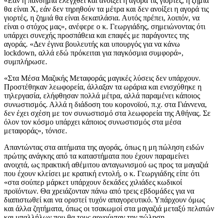
«Εάν η πανδημία ελεγχθεί και ανοίξει η αγορά τις γιορτές, η ζημιά
θα είναι Χ, εάν δεν τηρηθούν τα μέτρα και δεν ανοίξει η αγορά τις
γιορτές, η ζημιά θα είναι δεκαπλάσια. Αυτός πρέπει, λοιπόν, να
είναι ο στόχος μας», ανέφερε ο κ. Γεωργιάδης, σημειώνοντας ότι
υπάρχει συνεχής προσπάθεια και επαφές με παράγοντες της
αγοράς. «Δεν έγινα βουλευτής και υπουργός για να κάνω
lockdown, αλλά εδώ πρόκειται για παγκόσμια συμφορά»,
συμπλήρωσε.
«Στα Μέσα Μαζικής Μεταφοράς μαγικές λύσεις δεν υπάρχουν.
Προστέθηκαν λεωφορεία, άλλαξαν τα ωράρια και ενισχύθηκε η
τηλεργασία, ελήφθησαν πολλά μέτρα, αλλά παραμένει κάποιος
συνωστισμός. Αλλά η διάδοση του κορονοϊού, π.χ. στα Γιάννενα,
δεν έχει σχέση με τον συνωστισμό στα λεωφορεία της Αθήνας. Σε
όλον τον κόσμο υπάρχει κάποιος συνωστισμός στα μέσα
μεταφοράς», τόνισε.
Απαντώντας στα αιτήματα της αγοράς, όπως η μη πώληση ειδών
πρώτης ανάγκης από τα καταστήματα που έχουν παραμείνει
ανοιχτά, ως πρακτική αθέμιτου ανταγωνισμού ως προς τα μαγαζιά
που έχουν κλείσει με κρατική εντολή, ο κ. Γεωργιάδης είπε ότι
«στα σούπερ μάρκετ υπάρχουν δεκάδες χιλιάδες κωδικοί
προϊόντων. Θα χρειάζονταν πάνω από τρεις εβδομάδες για να
διαπιστωθεί και να οριστεί τυχόν απαγορευτικό. Υπάρχουν όμως
και άλλα ζητήματα, όπως οι τσακωμοί στα μαγαζιά μεταξύ πελατών
και υπαλλήλων που θα τους αρνούνταν την πώληση