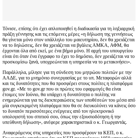
Τόνισε, επίσης ότι έχει απλοποιηθεί η διαδικασία για τη ληξιαρχική
πράξη γέννησης και τις επόμενες μέρες «η δήλωση της γεννήσεως
θα γίνεται μόνο στον υπάλληλο του μαιευτηρίου, δεν θα χρειάζεται
να το δηλώσεις, δεν θα χρειάζεται να βγάλεις ΑΜΚΑ, ΑΦΜ, θα
έρχονται όλα από εκεί, με ένα βήμα μόνο. Η αρχή του υπουργείου
είναι ότι όταν ένα έγγραφο το έχει το δημόσιο, δεν χρειάζεται να το
προσκομίσω ξανά, υποχρεώνεται η υπηρεσία να το μετακινήσει».
Παράλληλα, μίλησε για τη σύνδεση του μητρώου πολιτών με την
ΑΑΔΕ, για το μνημόνιο συνεργασίας με το υπ. Μεταφορών αλλά
και τις δυνατότητες που θα προσφέρει στους πολίτες η πλατφόρμα
gov.gr. «Με το gov.gr που οι πρώτες του εφαρμογές θα είναι
έτοιμες τον Ιούνιο, θα υπάρχει η δυνατότητα ο πολίτης να
ενημερώνεται για τις διεκπεραιώσεις των υποθέσεών του μέσα από
μία συγκεκριμένη πλατφόρμα που θα σε διευκολύνει να κάνεις όσο
το δυνατόν περισσότερες ενέργειες από τον ηλεκτρονικό
υπολογιστή του σπιτιού σου, όπως την εξουσιοδότηση ή την
υπεύθυνη δήλωση», ανέφερε χαρακτηριστικά ο κ. Γεωργαντάς.
Αναφερόμενος στις υπηρεσίες που προσφέρουν τα ΚΕΠ, ο κ.