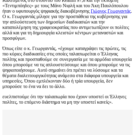
Καλεσμένος στο στούντιο του Realfm 97,8 και την εκπομπή
«Τεντιμπόηδες» με τους Μάνο Νιφλή και του Άκη Παυλόπουλου
ήταν ο υφυπουργός ψηφιακής διακυβέρνησης
Γιώργος Γεωργαντάς
.
Ο κ. Γεωργαντάς μίλησε για την προσπάθεια της κυβέρνησης για
την απλούστευση των δημοσίων διαδικασιών και την
καταπολέμηση της γραφειοκρατίας που αντιμετωπίζουν οι πολίτες
αλλά και για τη δημιουργία κλειστών κέντρων μεταναστών και
προσφύγων.
Όπως είπε ο κ. Γεωργαντάς, «έχουμε καταγράψει τις πρώτες, τις
πιο κύριες διαδικασίες στις οποίες ταλαιπωρείται ο Έλληνας
πολίτης και προσπαθούμε σε συνεργασία με τα αρμόδια υπουργεία
όπου μπορούμε να τις απλουστεύσουμε και όπου μπορούμε να τις
ψηφιοποιήσουμε. Αυτό σημαίνει ότι πρέπει να λύσουμε και τα
θέματα διαλειτουργικότητας ανάμεσα στα διάφορα υπουργεία και
υπηρεσίες. Όπου εμπλέκονταν δύο ή τρία υπουργεία, δεν
μπορούσε το ένα να δει το άλλο.
ευελπιστούμε ότι την ταλαιπωρία που έχουν υποστεί οι Έλληνες
πολίτες, το επόμενο διάστημα να μη την υποστεί κανείς».