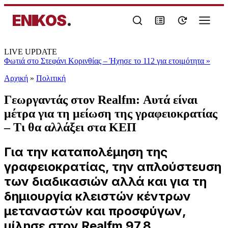
ENIKOS
.
LIVE UPDATE
Φωτιά στο Στεφάνι Κορινθίας – Ήχησε το 112 για ετοιμότητα
»
Αρχική
»
Πολιτική
Γεωργαντάς στον Realfm: Αυτά είναι
μέτρα για τη μείωση της γραφειοκρατίας
– Τι θα αλλάξει στα ΚΕΠ
Για την καταπολέμηση της
γραφειοκρατίας, την απλούστευση
των διαδικασιών αλλά και για τη
δημιουργία κλειστών κέντρων
μεταναστών και προσφύγων,
μίλησε στον Realfm 97,8...