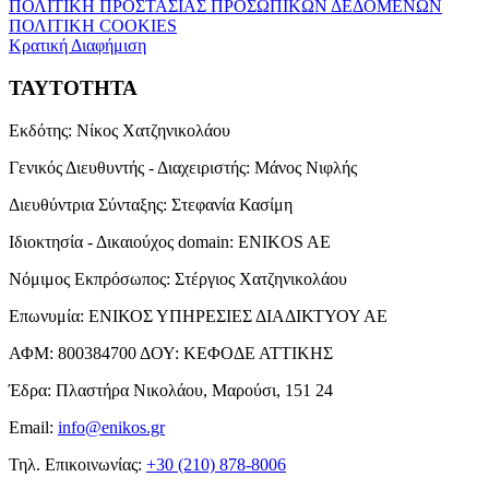
ΠΟΛΙΤΙΚΗ ΠΡΟΣΤΑΣΙΑΣ ΠΡΟΣΩΠΙΚΩΝ ΔΕΔΟΜΕΝΩΝ
ΠΟΛΙΤΙΚΗ COOKIES
Κρατική Διαφήμιση
ΤΑΥΤΟΤΗΤΑ
Εκδότης:
Νίκος Χατζηνικολάου
Γενικός Διευθυντής - Διαχειριστής:
Μάνος Νιφλής
Διευθύντρια Σύνταξης:
Στεφανία Κασίμη
Ιδιοκτησία - Δικαιούχος domain:
ENIKOS AE
Νόμιμος Εκπρόσωπος:
Στέργιος Χατζηνικολάου
Επωνυμία:
ΕΝΙΚΟΣ ΥΠΗΡΕΣΙΕΣ ΔΙΑΔΙΚΤΥΟΥ ΑΕ
ΑΦΜ:
800384700
ΔΟΥ:
ΚΕΦΟΔΕ ΑΤΤΙΚΗΣ
Έδρα:
Πλαστήρα Νικολάου, Μαρούσι, 151 24
Email:
info@enikos.gr
Τηλ. Επικοινωνίας:
+30 (210) 878-8006