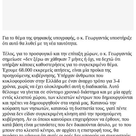
Για το θέμα της ψηφιακής υπογραφής, ο κ. Γεωργαντάς υποστήριξε
ότι αυτό θα λυθεί με τη νέα ταυτότητα.
Τέλος, για το προσφυγικό και την επίταξη χώρων, ο κ. Γεωργαντάς
σημείωσε «δεν ξέρω αν χάθηκαν 7 μήνες ή όχι, να δεχτώ ότι
υπήρξαν κάποιες καθυστερήσεις για το συγκεκριμένο θέμα.
Έχουμε 68.000 εκκρεμείς αιτήσεις, είναι μία προίκα της
προηγούμενης κυβέρνησης. Υπήρχαν άνθρωποι που
κυκλοφορούσαν στην Ελλάδα με έναν άναρχο τρόπο για 3-4
χρόνια, χωρίς να έχει ολοκληρωθεί αυτή η διαδικασία. Αυτό
θέλουμε να γίνεται σε σύντομο χρονικό διάστημα και με μία αρχή:
εντός κλειστού χώρου, των κλειστών κέντρων που δημιουργούνται
και πρέπει να δημιουργηθούν στα νησιά μας. Κατανοώ την
κούραση των νησιωτών, κατανοώ τη δυσπιστία τους, γιατί πέντε
χρόνια δεν είδαν συγκεκριμένη κίνηση από την προηγούμενη
κυβέρνηση. Αν οι όποιοι καινούριοι επιχειρήσουν να έρθουν, που
κατά βάση είναι μετανάστες που δεν δικαιούνται άσυλο, με το που
μπουν στο κλειστό κέντρο, αν αρχίσει η επιστροφή τους, θα
περάσει το μήνυμα ότι αυτές οι ροές δεν μπορούν να συνεχιστούν