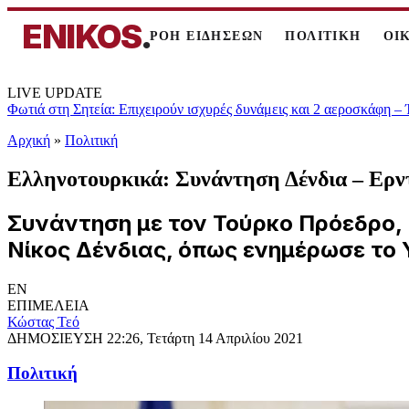
ENIKOS
.
ΡΟΗ ΕΙΔΗΣΕΩΝ
ΠΟΛΙΤΙΚΗ
ΟΙ
LIVE UPDATE
Φωτιά στη Σητεία: Επιχειρούν ισχυρές δυνάμεις και 2 αεροσκάφη –
Αρχική
»
Πολιτική
Ελληνοτουρκικά: Συνάντηση Δένδια – Ερν
Συνάντηση με τον Τούρκο Πρόεδρο, 
Νίκος Δένδιας, όπως ενημέρωσε το 
EN
ΕΠΙΜΕΛΕΙΑ
Κώστας Τεό
ΔΗΜΟΣΙΕΥΣΗ
22:26, Τετάρτη 14 Απριλίου 2021
Πολιτική