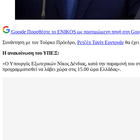
Google
Προσθέστε το ENIKOS ως προτιμώμενη πηγή στη Goo
Συνάντηση με τον Τούρκο Πρόεδρο,
Ρετζέπ Ταγίπ Ερντογάν
θα έχει
Η ανακοίνωση του ΥΠΕΞ:
«Ο Υπουργός Εξωτερικών Νίκος Δένδιας, κατά την παραμονή του στη
προγραμματισθεί να λάβει χώρα στις 15.00 ώρα Ελλάδας».