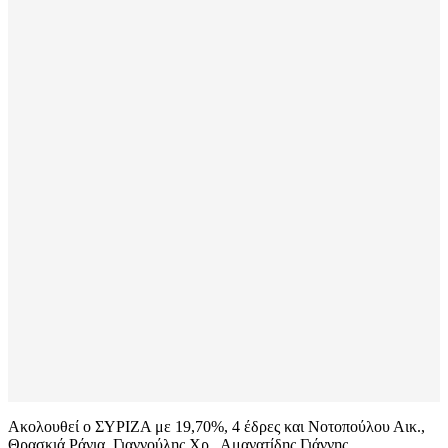
Ακολουθεί ο ΣΥΡΙΖΑ με 19,70%, 4 έδρες και Νοτοπούλου Αικ.,
Θρασκιά Ράνια, Γιαννούλης Χρ., Αμανατίδης Γιάννης.