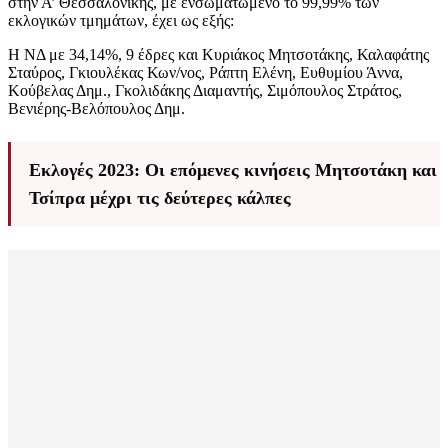
στην Α’ Θεσσαλονίκης, με ενσωματωμένο το 99,99% των
εκλογικών τμημάτων, έχει ως εξής:
Η ΝΔ με 34,14%, 9 έδρες και Κυριάκος Μητσοτάκης, Καλαφάτης
Σταύρος, Γκιουλέκας Κων/νος, Ράπτη Ελένη, Ευθυμίου Άννα,
Κούβελας Δημ., Γκολιδάκης Διαμαντής, Σιμόπουλος Στράτος,
Βενιέρης-Βελόπουλος Δημ.
Εκλογές 2023: Οι επόμενες κινήσεις Μητσοτάκη και
Τσίπρα μέχρι τις δεύτερες κάλπες