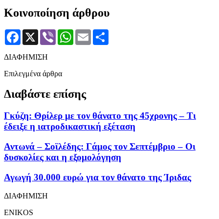
Κοινοποίηση άρθρου
Facebook
X
Viber
WhatsApp
Email
Μοιραστείτε
ΔΙΑΦΗΜΙΣΗ
Επιλεγμένα άρθρα
Διαβάστε επίσης
Γκύζη: Θρίλερ με τον θάνατο της 45χρονης – Τι
έδειξε η ιατροδικαστική εξέταση
Αντωνά – Σοϊλέδης: Γάμος τον Σεπτέμβριο – Οι
δυσκολίες και η εξομολόγηση
Αγωγή 30.000 ευρώ για τον θάνατο της Ίριδας
ΔΙΑΦΗΜΙΣΗ
ENIKOS