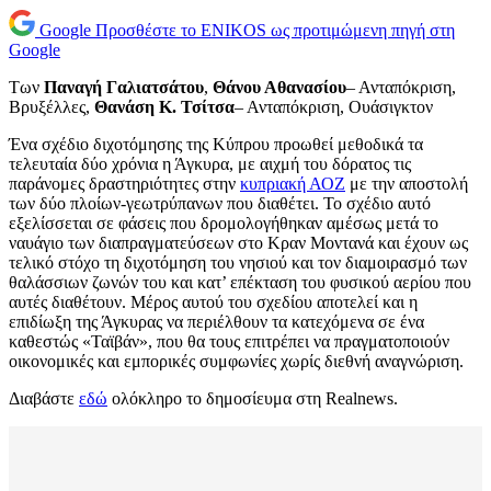
Google
Προσθέστε το ENIKOS ως προτιμώμενη πηγή στη
Google
Των
Παναγή Γαλιατσάτου
,
Θάνου Αθανασίου
– Ανταπόκριση,
Βρυξέλλες,
Θανάση Κ. Τσίτσα
– Ανταπόκριση, Ουάσιγκτον
Ένα σχέδιο διχοτόμησης της Κύπρου προωθεί μεθοδικά τα
τελευταία δύο χρόνια η Άγκυρα, με αιχμή του δόρατος τις
παράνομες δραστηριότητες στην
κυπριακή ΑΟΖ
με την αποστολή
των δύο πλοίων-γεωτρύπανων που διαθέτει. Το σχέδιο αυτό
εξελίσσεται σε φάσεις που δρομολογήθηκαν αμέσως μετά το
ναυάγιο των διαπραγματεύσεων στο Κραν Μοντανά και έχουν ως
τελικό στόχο τη διχοτόμηση του νησιού και τον διαμοιρασμό των
θαλάσσιων ζωνών του και κατ’ επέκταση του φυσικού αερίου που
αυτές διαθέτουν. Μέρος αυτού του σχεδίου αποτελεί και η
επιδίωξη της Άγκυρας να περιέλθουν τα κατεχόμενα σε ένα
καθεστώς «Ταϊβάν», που θα τους επιτρέπει να πραγματοποιούν
οικονομικές και εμπορικές συμφωνίες χωρίς διεθνή αναγνώριση.
Διαβάστε
εδώ
ολόκληρο το δημοσίευμα στη Realnews.