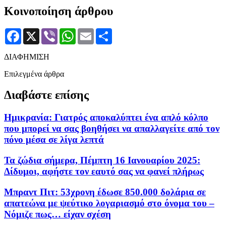
Κοινοποίηση άρθρου
Facebook
X
Viber
WhatsApp
Email
Μοιραστείτε
ΔΙΑΦΗΜΙΣΗ
Επιλεγμένα άρθρα
Διαβάστε επίσης
Ημικρανία: Γιατρός αποκαλύπτει ένα απλό κόλπο
που μπορεί να σας βοηθήσει να απαλλαγείτε από τον
πόνο μέσα σε λίγα λεπτά
Τα ζώδια σήμερα, Πέμπτη 16 Ιανουαρίου 2025:
Δίδυμοι, αφήστε τον εαυτό σας να φανεί πλήρως
Μπραντ Πιτ: 53χρονη έδωσε 850.000 δολάρια σε
απατεώνα με ψεύτικο λογαριασμό στο όνομα του –
Νόμιζε πως… είχαν σχέση