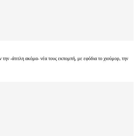
 την -άτιτλη ακόμα- νέα τους εκπομπή, με εφόδια το χιούμορ, την