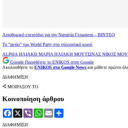
Λιποθυμικό επεισόδιο για την Ναταλία Γερμανού – BINTEO
To “αντίο” του World Party στο τηλεοπτικό κοινό
ALPHA
ΗΛΙΑΚΗ
ΜΑΡΙΑ ΗΛΙΑΚΗ
ΜΟΥΤΣΙΝΑΣ
ΝΙΚΟΣ ΜΟΥ
Google
Προσθέστε το ENIKOS στην Google
Ακολουθήστε το
ENIKOS στο Google News
και μάθετε πρώτοι όλες
ΔΙΑΦΗΜΙΣΗ
ΜΟΙΡΑΣΟΥ ΤΟ
Κοινοποίηση άρθρου
Facebook
X
Viber
WhatsApp
Email
Μοιραστείτε
ΔΙΑΦΗΜΙΣΗ