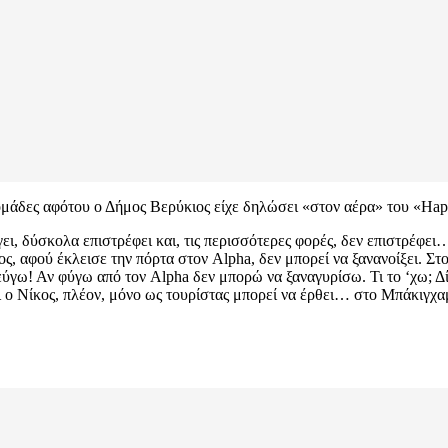
μάδες αφότου ο Δήμος Βερύκιος είχε δηλώσει «στον αέρα» του «Ha
ι, δύσκολα επιστρέφει και, τις περισσότερες φορές, δεν επιστρέφει
ς, αφού έκλεισε την πόρτα στον Alpha, δεν μπορεί να ξανανοίξει. Σ
ύγω! Αν φύγω από τον Alpha δεν μπορώ να ξαναγυρίσω. Τι το ‘χω; Δίπ
αι ο Νίκος, πλέον, μόνο ως τουρίστας μπορεί να έρθει… στο Μπάκιγχα