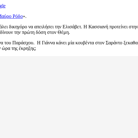
gle
αύρο Ρόδο
».
βάλει δικηγόρο να απειλήσει την Ελισάβετ. Η Κασσιανή προτείνει στ
ι δίνουν την πρώτη δόση στον Θέμη.
ενα του Παράσχου. Η Γιάννα κάνει μία κουβέντα στον Σαράντο ξεκαθαρ
ν ώρα της έκρηξης;