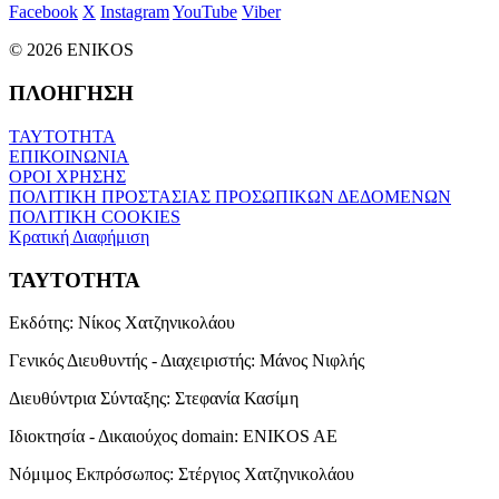
Facebook
X
Instagram
YouTube
Viber
© 2026 ENIKOS
ΠΛΟΗΓΗΣΗ
ΤΑΥΤΟΤΗΤΑ
ΕΠΙΚΟΙΝΩΝΙΑ
ΟΡΟΙ ΧΡΗΣΗΣ
ΠΟΛΙΤΙΚΗ ΠΡΟΣΤΑΣΙΑΣ ΠΡΟΣΩΠΙΚΩΝ ΔΕΔΟΜΕΝΩΝ
ΠΟΛΙΤΙΚΗ COOKIES
Κρατική Διαφήμιση
ΤΑΥΤΟΤΗΤΑ
Εκδότης:
Νίκος Χατζηνικολάου
Γενικός Διευθυντής - Διαχειριστής:
Μάνος Νιφλής
Διευθύντρια Σύνταξης:
Στεφανία Κασίμη
Ιδιοκτησία - Δικαιούχος domain:
ENIKOS AE
Νόμιμος Εκπρόσωπος:
Στέργιος Χατζηνικολάου