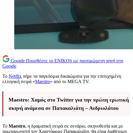
Google
Προσθέστε το ENIKOS ως προτιμώμενη πηγή στη
Google
Το
Netflix
πήρε τα παγκόσμια δικαιώματα για την επιτυχημένη
ελληνική σειρά «
Maestro
» από το MEGA TV.
Maestro: Χαμός στο Twitter για την πρώτη ερωτική
σκηνή ανάμεσα σε Παπακαλιάτη – Ανδριολάτου
Το
Maestro
, η δραματική σειρά σε σενάριο, σκηνοθεσία και με
πρωταγωνιστή τον Χριστόφορο Παπακαλιάτη, θα είναι διαθέσιμη