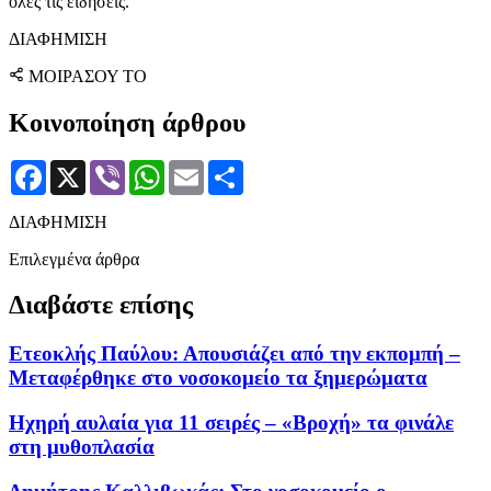
όλες τις ειδήσεις.
ΔΙΑΦΗΜΙΣΗ
ΜΟΙΡΑΣΟΥ ΤΟ
Κοινοποίηση άρθρου
Facebook
X
Viber
WhatsApp
Email
Μοιραστείτε
ΔΙΑΦΗΜΙΣΗ
Επιλεγμένα άρθρα
Διαβάστε επίσης
Ετεοκλής Παύλου: Απουσιάζει από την εκπομπή –
Μεταφέρθηκε στο νοσοκομείο τα ξημερώματα
Ηχηρή αυλαία για 11 σειρές – «Βροχή» τα φινάλε
στη μυθοπλασία