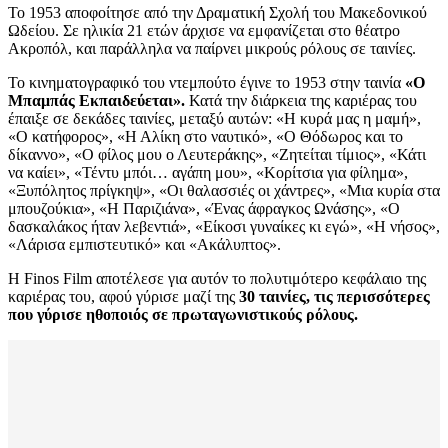
Το 1953 αποφοίτησε από την Δραματική Σχολή του Μακεδονικού
Ωδείου. Σε ηλικία 21 ετών άρχισε να εμφανίζεται στο θέατρο
Ακροπόλ, και παράλληλα να παίρνει μικρούς ρόλους σε ταινίες.
Το κινηματογραφικό του ντεμπούτο έγινε το 1953 στην ταινία
«Ο
Μπαμπάς Εκπαιδεύεται».
Κατά την διάρκεια της καριέρας του
έπαιξε σε δεκάδες ταινίες, μεταξύ αυτών: «Η κυρά μας η μαμή»,
«Ο κατήφορος», «Η Αλίκη στο ναυτικό», «Ο Θόδωρος και το
δίκαννο», «Ο φίλος μου ο Λευτεράκης», «Ζητείται τίμιος», «Κάτι
να καίει», «Τέντυ μπόι… αγάπη μου», «Κορίτσια για φίλημα»,
«Ξυπόλητος πρίγκηψ», «Οι θαλασσιές οι χάντρες», «Μια κυρία στα
μπουζούκια», «Η Παριζιάνα», «Ένας άφραγκος Ωνάσης», «Ο
δασκαλάκος ήταν λεβεντιά», «Είκοσι γυναίκες κι εγώ», «Η νήσος»,
«Λάρισα εμπιστευτικό» και «Ακάλυπτος».
Η Finos Film αποτέλεσε για αυτόν το πολυτιμότερο κεφάλαιο της
καριέρας του, αφού γύρισε μαζί της
30 ταινίες, τις περισσότερες
που γύρισε ηθοποιός σε πρωταγωνιστικούς ρόλους.