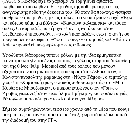
(1958), ο Κώστας είχε το χάρισμα να ερμηνεύει αβίαστα,
πληθωρικά και αληθινά. Η περίοδος της καθιέρωσης και της
αναγνώρισης ήρθε την δεκαετία του ΄60 όταν θα πρωταγωνιστήσει
σε θρυλικές κωμωδίες, με τις ατάκες του να αφήνουν εποχή: «Έχω
και κότερο πάμε μια βόλτα;», «Κααατίνα σαλααμάκι» και τόσες
άλλες. Οι καρπαζιές που έριχνε στον Τζανετάκο και στον
Τζεβελέκο δημιουργούν… «σχολή καρπαζιάς», ενώ η σκηνή που
τραγουδάει το περίφημο «Φσστ μποινγκ» στο μιούζικαλ «Κάτι να
Καίει» προκαλεί πανζουρλισμό στις αίθουσες.
Υποδύεται διάφορους τύπους ρόλων με την ίδια ερμηνευτική
ικανότητα και γίνεται ένας από τους μεγάλους σταρ του Δαλιανίδη
και της Φίνος Φιλμ. Μερικοί από τους ρόλους που μένουν
αξέχαστοι είναι ο μικροαστός φουκαράς στο «Ανθρωπάκι», ο
Κωνσταντινοπολίτης μαμάκιας στη «Νύχτα Γάμου», ο τεμπέλης
γιος στη «Χαρτοπαίχτρα», ο λαϊκός ποδοσφαιριστής στο «Μια
Κυρία στα Μπουζούκια», ο μικροαπατεώνας στον «Γόη», ο
Άραβας γιαλαντζί στον «Ξυπόλητο Πρίγκηψ», και φυσικά ο γιός
Ράμογλου με το κότερο στο «Κορίτσια για Φίλημα».
Σήμερα συμπληρώνονται τέσσερα χρόνια από τη μέρα που έφυγε
μακριά μας και τον θυμόμαστε με ένα ξεχωριστό αφιέρωμα από
την διαδρομή του στην FF».