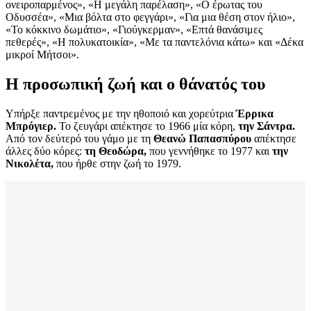
ονειροπαρμένος», «Η μεγάλη παρέλαση», «Ο έρωτας του
Οδυσσέα», «Μια βόλτα στο φεγγάρι», «Για μια θέση στον ήλιο»,
«Το κόκκινο δωμάτιο», «Γιούγκερμαν», «Επτά θανάσιμες
πεθερές», «Η πολυκατοικία», «Με τα παντελόνια κάτω» και «Δέκα
μικροί Μήτσοι».
Η προσωπική ζωή και ο θάνατός του
Υπήρξε παντρεμένος με την ηθοποιό και χορεύτρια
Έρρικα
Μπρόγιερ.
Το ζευγάρι απέκτησε το 1966 μία κόρη,
την Σάντρα.
Από τον δεύτερό του γάμο με τη
Θεανώ Παπασπύρου
απέκτησε
άλλες δύο κόρες:
τη Θεοδώρα,
που γεννήθηκε το 1977 και
την
Νικολέτα,
που ήρθε στην ζωή το 1979.