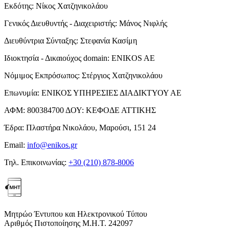
Εκδότης:
Νίκος Χατζηνικολάου
Γενικός Διευθυντής - Διαχειριστής:
Μάνος Νιφλής
Διευθύντρια Σύνταξης:
Στεφανία Κασίμη
Ιδιοκτησία - Δικαιούχος domain:
ENIKOS AE
Νόμιμος Εκπρόσωπος:
Στέργιος Χατζηνικολάου
Επωνυμία:
ΕΝΙΚΟΣ ΥΠΗΡΕΣΙΕΣ ΔΙΑΔΙΚΤΥΟΥ ΑΕ
ΑΦΜ:
800384700
ΔΟΥ:
ΚΕΦΟΔΕ ΑΤΤΙΚΗΣ
Έδρα:
Πλαστήρα Νικολάου, Μαρούσι, 151 24
Email:
info@enikos.gr
Τηλ. Επικοινωνίας:
+30 (210) 878-8006
Μητρώο Έντυπου και Ηλεκτρονικού Τύπου
Αριθμός Πιστοποίησης Μ.Η.Τ. 242097