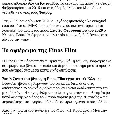
επίσης ηθοποιό
Αλίκη Κατσαβού.
Το ζευγάρι παντρεύτηκε στις 27
Φεβρουαρίου του 2016 και στις 23ης Ιουλίου του ίδιου έτους
γεννήθηκε ο γιος τους
Φοίβος.
Στις 7 Φεβρουαρίου του 2020 ο μεγάλος ηθοποιός είχε εισαχθεί
εσπευσμένα σε ΜΕΘ με καρδιοαναπνευστική ανεπάρκεια και
λοίμωξη του αναπνευστικού.
Στις 26 Φεβρουαρίου του 2020
ο
Κώστας Βουτσάς άφησε την τελευταία του πνοή, βυθίζοντας στο
πένθος την χώρα.
Το αφιέρωμα της Finos Film
Η Finos Film θέλοντας να τιμήσει την μνήμη του, δημιούργησε ένα
αφιερωματικό βίντεο το οποίο και δημοσίευσε σήμερα στα προφίλ
που διατηρεί στα μέσα κοινωνικής δικτύωσης.
Στη λεζάντα του βίντεο, η Finos Film έγραψε:
«Ο Κώστας
Βουτσάς έβαλε τη σφραγίδα του σε κωμωδίες, οι οποίες
απέκτησαν διαχρονική αξία και προβάλλονται αδιάλειπτα από την
μικρή οθόνη. Η Φίνος Φιλμ αποτέλεσε για αυτόν το πολυτιμότερο
κεφάλαιο της καριέρας του, αφού γύρισε μαζί της 30 ταινίες – τις
περισσότερες που γύρισε ηθοποιός σε πρωταγωνιστικούς ρόλους.
Από την πρώτη του ταινία με τον Φίνο, «Η Κυρά μας η Μαμμή»