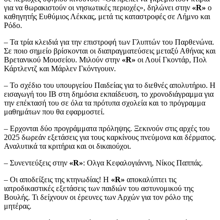
για να θωρακιστούν οι νησιωτικές περιοχές», δηλώνει στην
«R»
ο
καθηγητής Ευθύμιος Λέκκας, μετά τις καταστροφές σε Λήμνο και
Ρόδο.
– Τα τρία κλειδιά για την επιστροφή των Γλυπτών του Παρθενώνα.
Σε ποιο σημείο βρίσκονται οι διαπραγματεύσεις μεταξύ Αθήνας και
Βρετανικού Μουσείου. Μιλούν στην
«R»
οι Λουί Γκοντάρ, Πολ
Κάρτλεντζ και Μάρλεν Γκόντγουιν.
– Το σχέδιο του υπουργείου Παιδείας για το διεθνές απολυτήριο. Η
εισαγωγή του ΙΒ στη δημόσια εκπαίδευση, το χρονοδιάγραμμα για
την επέκτασή του σε όλα τα πρότυπα σχολεία και το πρόγραμμα
μαθημάτων που θα εφαρμοστεί.
– Ερχονται δύο προγράμματα πρόληψης. Ξεκινούν στις αρχές του
2025 δωρεάν εξετάσεις για τους καρκίνους πνεύμονα και δέρματος.
Αναλυτικά τα κριτήρια και οι δικαιούχοι.
– Συνεντεύξεις στην
«R»
: Ολγα Κεφαλογιάννη, Νίκος Παππάς.
– Οι αποδείξεις της κτηνωδίας! Η
«R»
αποκαλύπτει τις
ιατροδικαστικές εξετάσεις των παιδιών του αστυνομικού της
Βουλής. Τι δείχνουν οι έρευνες των Αρχών για τον ρόλο της
μητέρας.