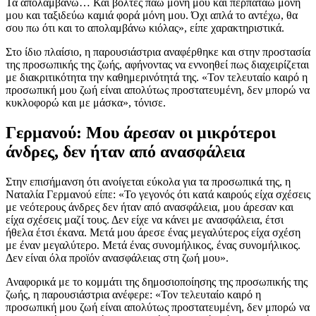
Τα απολαμβάνω… Και βόλτες πάω μόνη μου και περπατάω μόνη
μου και ταξιδεύω καμιά φορά μόνη μου. Όχι απλά το αντέχω, θα
σου πω ότι και το απολαμβάνω κιόλας», είπε χαρακτηριστικά.
Στο ίδιο πλαίσιο, η παρουσιάστρια αναφέρθηκε και στην προστασία
της προσωπικής της ζωής, αφήνοντας να εννοηθεί πως διαχειρίζεται
με διακριτικότητα την καθημερινότητά της. «Τον τελευταίο καιρό η
προσωπική μου ζωή είναι απολύτως προστατευμένη, δεν μπορώ να
κυκλοφορώ και με μάσκα», τόνισε.
Γερμανού: Μου άρεσαν οι μικρότεροι
άνδρες, δεν ήταν από ανασφάλεια
Στην επισήμανση ότι ανοίγεται εύκολα για τα προσωπικά της, η
Ναταλία Γερμανού είπε: «Το γεγονός ότι κατά καιρούς είχα σχέσεις
με νεότερους άνδρες δεν ήταν από ανασφάλεια, μου άρεσαν και
είχα σχέσεις μαζί τους. Δεν είχε να κάνει με ανασφάλεια, έτσι
ήθελα έτσι έκανα. Μετά μου άρεσε ένας μεγαλύτερος είχα σχέση
με έναν μεγαλύτερο. Μετά ένας συνομήλικος, ένας συνομήλικος.
Δεν είναι όλα προϊόν ανασφάλειας στη ζωή μου».
Αναφορικά με το κομμάτι της δημοσιοποίησης της προσωπικής της
ζωής, η παρουσιάστρια ανέφερε: «Τον τελευταίο καιρό η
προσωπική μου ζωή είναι απολύτως προστατευμένη, δεν μπορώ να