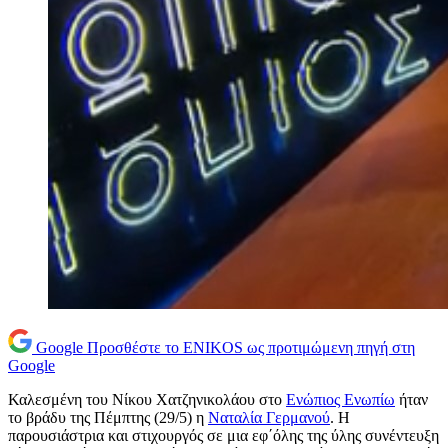
Google
Προσθέστε το ENIKOS ως προτιμώμενη πηγή στη
Google
Καλεσμένη του Νίκου Χατζηνικολάου στο
Ενώπιος Ενωπίω
ήταν
το βράδυ της Πέμπτης (29/5) η
Ναταλία Γερμανού
. Η
παρουσιάστρια και στιχουργός σε μια εφ΄όλης της ύλης συνέντευξη