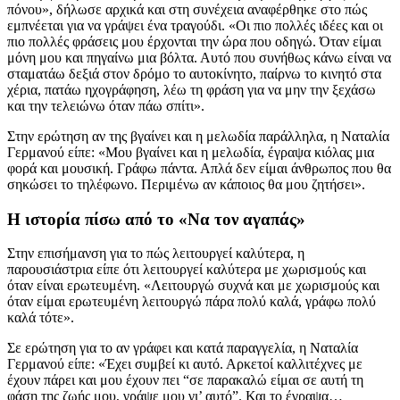
πόνου», δήλωσε αρχικά και στη συνέχεια αναφέρθηκε στο πώς
εμπνέεται για να γράψει ένα τραγούδι. «Οι πιο πολλές ιδέες και οι
πιο πολλές φράσεις μου έρχονται την ώρα που οδηγώ. Όταν είμαι
μόνη μου και πηγαίνω μια βόλτα. Αυτό που συνήθως κάνω είναι να
σταματάω δεξιά στον δρόμο το αυτοκίνητο, παίρνω το κινητό στα
χέρια, πατάω ηχογράφηση, λέω τη φράση για να μην την ξεχάσω
και την τελειώνω όταν πάω σπίτι».
Στην ερώτηση αν της βγαίνει και η μελωδία παράλληλα, η Ναταλία
Γερμανού είπε: «Μου βγαίνει και η μελωδία, έγραψα κιόλας μια
φορά και μουσική. Γράφω πάντα. Απλά δεν είμαι άνθρωπος που θα
σηκώσει το τηλέφωνο. Περιμένω αν κάποιος θα μου ζητήσει».
Η ιστορία πίσω από το «Να τον αγαπάς»
Στην επισήμανση για το πώς λειτουργεί καλύτερα, η
παρουσιάστρια είπε ότι λειτουργεί καλύτερα με χωρισμούς και
όταν είναι ερωτευμένη. «Λειτουργώ συχνά και με χωρισμούς και
όταν είμαι ερωτευμένη λειτουργώ πάρα πολύ καλά, γράφω πολύ
καλά τότε».
Σε ερώτηση για το αν γράφει και κατά παραγγελία, η Ναταλία
Γερμανού είπε: «Έχει συμβεί κι αυτό. Αρκετοί καλλιτέχνες με
έχουν πάρει και μου έχουν πει “σε παρακαλώ είμαι σε αυτή τη
φάση της ζωής μου, γράψε μου γι’ αυτό”. Και το έγραψα…