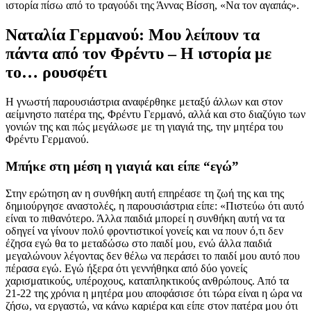
ιστορία πίσω από το τραγούδι της Άννας Βίσση, «Να τον αγαπάς».
Ναταλία Γερμανού: Μου λείπουν τα
πάντα από τον Φρέντυ – Η ιστορία με
το… ρουσφέτι
Η γνωστή παρουσιάστρια αναφέρθηκε μεταξύ άλλων και στον
αείμνηστο πατέρα της, Φρέντυ Γερμανό, αλλά και στο διαζύγιο των
γονιών της και πώς μεγάλωσε με τη γιαγιά της, την μητέρα του
Φρέντυ Γερμανού.
Μπήκε στη μέση η γιαγιά και είπε “εγώ”
Στην ερώτηση αν η συνθήκη αυτή επηρέασε τη ζωή της και της
δημιούργησε αναστολές, η παρουσιάστρια είπε: «Πιστεύω ότι αυτό
είναι το πιθανότερο. Άλλα παιδιά μπορεί η συνθήκη αυτή να τα
οδηγεί να γίνουν πολύ φροντιστικοί γονείς και να πουν ό,τι δεν
έζησα εγώ θα το μεταδώσω στο παιδί μου, ενώ άλλα παιδιά
μεγαλώνουν λέγοντας δεν θέλω να περάσει το παιδί μου αυτό που
πέρασα εγώ. Εγώ ήξερα ότι γεννήθηκα από δύο γονείς
χαρισματικούς, υπέροχους, καταπληκτικούς ανθρώπους. Από τα
21-22 της χρόνια η μητέρα μου αποφάσισε ότι τώρα είναι η ώρα να
ζήσω, να εργαστώ, να κάνω καριέρα και είπε στον πατέρα μου ότι