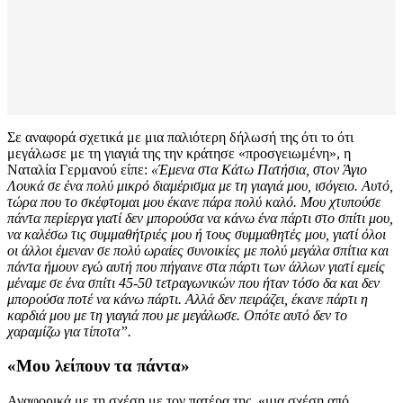
Σε αναφορά σχετικά με μια παλιότερη δήλωσή της ότι το ότι
μεγάλωσε με τη γιαγιά της την κράτησε «προσγειωμένη», η
Ναταλία Γερμανού είπε:
«Έμενα στα Κάτω Πατήσια, στον Άγιο
Λουκά σε ένα πολύ μικρό διαμέρισμα με τη γιαγιά μου, ισόγειο. Αυτό,
τώρα που το σκέφτομαι μου έκανε πάρα πολύ καλό. Μου χτυπούσε
πάντα περίεργα γιατί δεν μπορούσα να κάνω ένα πάρτι στο σπίτι μου,
να καλέσω τις συμμαθήτριές μου ή τους συμμαθητές μου, γιατί όλοι
οι άλλοι έμεναν σε πολύ ωραίες συνοικίες με πολύ μεγάλα σπίτια και
πάντα ήμουν εγώ αυτή που πήγαινε στα πάρτι των άλλων γιατί εμείς
μέναμε σε ένα σπίτι 45-50 τετραγωνικών που ήταν τόσο δα και δεν
μπορούσα ποτέ να κάνω πάρτι. Αλλά δεν πειράζει, έκανε πάρτι η
καρδιά μου με τη γιαγιά που με μεγάλωσε. Οπότε αυτό δεν το
χαραμίζω για τίποτα”.
«Μου λείπουν τα πάντα»
Αναφορικά με τη σχέση με τον πατέρα της, «μια σχέση από