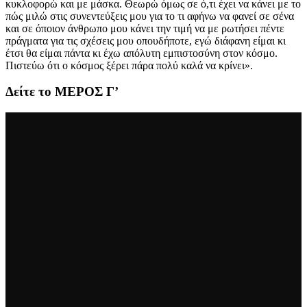
κυκλοφορώ και με μάσκα. Θεωρώ όμως σε ό,τι έχει να κάνει με το
πώς μιλώ στις συνεντεύξεις μου για το τι αφήνω να φανεί σε σένα
και σε όποιον άνθρωπο μου κάνει την τιμή να με ρωτήσει πέντε
πράγματα για τις σχέσεις μου οπουδήποτε, εγώ διάφανη είμαι κι
έτσι θα είμαι πάντα κι έχω απόλυτη εμπιστοσύνη στον κόσμο.
Πιστεύω ότι ο κόσμος ξέρει πάρα πολύ καλά να κρίνει».
Δείτε το ΜΕΡΟΣ Γ’