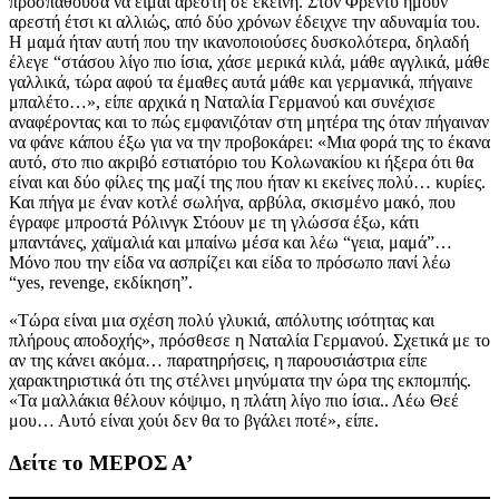
προσπαθούσα να είμαι αρεστή σε εκείνη. Στον Φρέντυ ήμουν
αρεστή έτσι κι αλλιώς, από δύο χρόνων έδειχνε την αδυναμία του.
Η μαμά ήταν αυτή που την ικανοποιούσες δυσκολότερα, δηλαδή
έλεγε “στάσου λίγο πιο ίσια, χάσε μερικά κιλά, μάθε αγγλικά, μάθε
γαλλικά, τώρα αφού τα έμαθες αυτά μάθε και γερμανικά, πήγαινε
μπαλέτο…», είπε αρχικά η Ναταλία Γερμανού και συνέχισε
αναφέροντας και το πώς εμφανιζόταν στη μητέρα της όταν πήγαιναν
να φάνε κάπου έξω για να την προβοκάρει: «Μια φορά της το έκανα
αυτό, στο πιο ακριβό εστιατόριο του Κολωνακίου κι ήξερα ότι θα
είναι και δύο φίλες της μαζί της που ήταν κι εκείνες πολύ… κυρίες.
Και πήγα με έναν κοτλέ σωλήνα, αρβύλα, σκισμένο μακό, που
έγραφε μπροστά Ρόλινγκ Στόουν με τη γλώσσα έξω, κάτι
μπαντάνες, χαϊμαλιά και μπαίνω μέσα και λέω “γεια, μαμά”…
Μόνο που την είδα να ασπρίζει και είδα το πρόσωπο πανί λέω
“yes, revenge, εκδίκηση”.
«Τώρα είναι μια σχέση πολύ γλυκιά, απόλυτης ισότητας και
πλήρους αποδοχής», πρόσθεσε η Ναταλία Γερμανού. Σχετικά με το
αν της κάνει ακόμα… παρατηρήσεις, η παρουσιάστρια είπε
χαρακτηριστικά ότι της στέλνει μηνύματα την ώρα της εκπομπής.
«Τα μαλλάκια θέλουν κόψιμο, η πλάτη λίγο πιο ίσια.. Λέω Θεέ
μου… Αυτό είναι χούι δεν θα το βγάλει ποτέ», είπε.
Δείτε το ΜΕΡΟΣ Α’