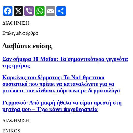
Facebook
X
Viber
WhatsApp
Email
Μοιραστείτε
ΔΙΑΦΗΜΙΣΗ
Επιλεγμένα άρθρα
Διαβάστε επίσης
Σαν σήμερα 30 Μαΐου: Τα σημαντικότερα γεγονότα
της ημέρας
Καρκίνος του δέρματος: Το Νο1 θρεπτικό
συστατικό που πρέπει να καταναλώνετε για να
μειώσετε τον κίνδυνο, σύμφωνα με δερματολόγο
Γερμανού: Από μικρή ήθελα να είμαι αρεστή στη
μητέρα μου – Έχω κάνει ψυχοθεραπεία
ΔΙΑΦΗΜΙΣΗ
ENIKOS