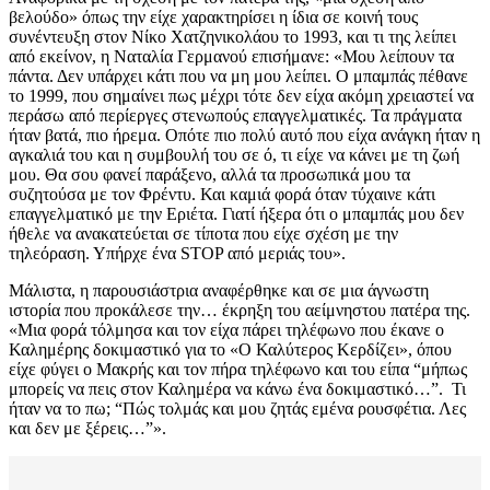
βελούδο» όπως την είχε χαρακτηρίσει η ίδια σε κοινή τους
συνέντευξη στον Νίκο Χατζηνικολάου το 1993, και τι της λείπει
από εκείνον, η Ναταλία Γερμανού επισήμανε: «Μου λείπουν τα
πάντα. Δεν υπάρχει κάτι που να μη μου λείπει. Ο μπαμπάς πέθανε
το 1999, που σημαίνει πως μέχρι τότε δεν είχα ακόμη χρειαστεί να
περάσω από περίεργες στενωπούς επαγγελματικές. Τα πράγματα
ήταν βατά, πιο ήρεμα. Οπότε πιο πολύ αυτό που είχα ανάγκη ήταν η
αγκαλιά του και η συμβουλή του σε ό, τι είχε να κάνει με τη ζωή
μου. Θα σου φανεί παράξενο, αλλά τα προσωπικά μου τα
συζητούσα με τον Φρέντυ. Και καμιά φορά όταν τύχαινε κάτι
επαγγελματικό με την Εριέτα. Γιατί ήξερα ότι ο μπαμπάς μου δεν
ήθελε να ανακατεύεται σε τίποτα που είχε σχέση με την
τηλεόραση. Υπήρχε ένα STOP από μεριάς του».
Μάλιστα, η παρουσιάστρια αναφέρθηκε και σε μια άγνωστη
ιστορία που προκάλεσε την… έκρηξη του αείμνηστου πατέρα της.
«Μια φορά τόλμησα και τον είχα πάρει τηλέφωνο που έκανε ο
Καλημέρης δοκιμαστικό για το «Ο Καλύτερος Κερδίζει», όπου
είχε φύγει ο Μακρής και τον πήρα τηλέφωνο και του είπα “μήπως
μπορείς να πεις στον Καλημέρα να κάνω ένα δοκιμαστικό…”. Τι
ήταν να το πω; “Πώς τολμάς και μου ζητάς εμένα ρουσφέτια. Λες
και δεν με ξέρεις…”».