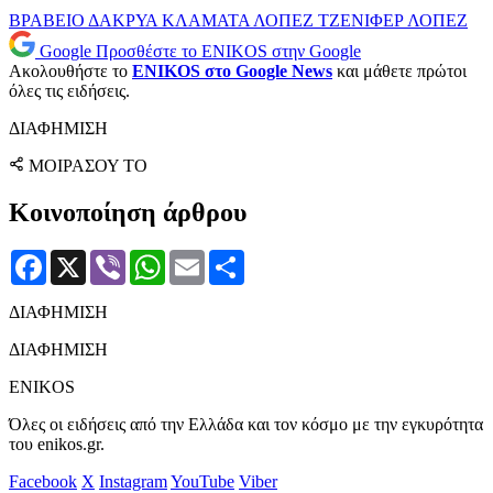
ΒΡΑΒΕΙΟ
ΔΑΚΡΥΑ
ΚΛΑΜΑΤΑ
ΛΟΠΕΖ
ΤΖΕΝΙΦΕΡ ΛΟΠΕΖ
Google
Προσθέστε το ENIKOS στην Google
Ακολουθήστε το
ENIKOS στο Google News
και μάθετε πρώτοι
όλες τις ειδήσεις.
ΔΙΑΦΗΜΙΣΗ
ΜΟΙΡΑΣΟΥ ΤΟ
Κοινοποίηση άρθρου
Facebook
X
Viber
WhatsApp
Email
Μοιραστείτε
ΔΙΑΦΗΜΙΣΗ
ΔΙΑΦΗΜΙΣΗ
ENIKOS
Όλες οι ειδήσεις από την Ελλάδα και τον κόσμο με την εγκυρότητα
του enikos.gr.
Facebook
X
Instagram
YouTube
Viber