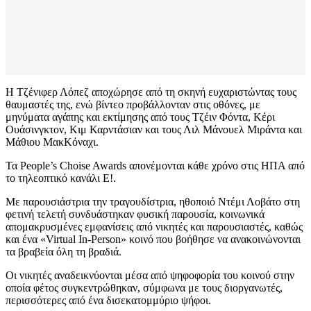
Η Τζένιφερ Λόπεζ αποχώρησε από τη σκηνή ευχαριστώντας τους
θαυμαστές της, ενώ βίντεο προβάλλονταν στις οθόνες, με
μηνύματα αγάπης και εκτίμησης από τους Τζέιν Φόντα, Κέρι
Ουάσινγκτον, Κιμ Καρντάσιαν και τους Λιλ Μάνουελ Μιράντα και
Μάθιου ΜακΚόναχι.
Τα People’s Choise Awards απονέμονται κάθε χρόνο στις ΗΠΑ από
το τηλεοπτικό κανάλι Ε!.
Με παρουσιάστρια την τραγουδίστρια, ηθοποιό Ντέμι Λοβάτο στη
φετινή τελετή συνδυάστηκαν φυσική παρουσία, κοινωνικά
απομακρυσμένες εμφανίσεις από νικητές και παρουσιαστές, καθώς
και ένα «Virtual In-Person» κοινό που βοήθησε να ανακοινώνονται
τα βραβεία όλη τη βραδιά.
Οι νικητές αναδεικνύονται μέσα από ψηφοφορία του κοινού στην
οποία φέτος συγκεντρώθηκαν, σύμφωνα με τους διοργανωτές,
περισσότερες από ένα δισεκατομμύριο ψήφοι.