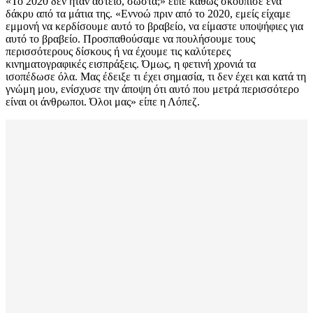
«Το 2020 δεν ήταν αστείο, σωστά;» είπε καθώς σκούπισε ένα
δάκρυ από τα μάτια της. «Εννοώ πριν από το 2020, εμείς είχαμε
εμμονή να κερδίσουμε αυτό το βραβείο, να είμαστε υποψήφιες για
αυτό το βραβείο. Προσπαθούσαμε να πουλήσουμε τους
περισσότερους δίσκους ή να έχουμε τις καλύτερες
κινηματογραφικές εισπράξεις. Όμως, η φετινή χρονιά τα
ισοπέδωσε όλα. Μας έδειξε τι έχει σημασία, τι δεν έχει και κατά τη
γνώμη μου, ενίσχυσε την άποψη ότι αυτό που μετρά περισσότερο
είναι οι άνθρωποι. Όλοι μας» είπε η Λόπεζ.