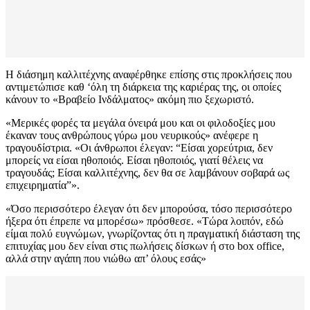
Η διάσημη καλλιτέχνης αναφέρθηκε επίσης στις προκλήσεις που
αντιμετώπισε καθ ‘όλη τη διάρκεια της καριέρας της, οι οποίες
κάνουν το «Βραβείο Ινδάλματος» ακόμη πιο ξεχωριστό.
«Μερικές φορές τα μεγάλα όνειρά μου και οι φιλοδοξίες μου
έκαναν τους ανθρώπους γύρω μου νευρικούς» ανέφερε η
τραγουδίστρια. «Οι άνθρωποι έλεγαν: “Είσαι χορεύτρια, δεν
μπορείς να είσαι ηθοποιός. Είσαι ηθοποιός, γιατί θέλεις να
τραγουδάς; Είσαι καλλιτέχνης, δεν θα σε λαμβάνουν σοβαρά ως
επιχειρηματία”».
«Όσο περισσότερο έλεγαν ότι δεν μπορούσα, τόσο περισσότερο
ήξερα ότι έπρεπε να μπορέσω» πρόσθεσε. «Τώρα λοιπόν, εδώ
είμαι πολύ ευγνώμων, γνωρίζοντας ότι η πραγματική διάσταση της
επιτυχίας μου δεν είναι στις πωλήσεις δίσκων ή στο box office,
αλλά στην αγάπη που νιώθω απ’ όλους εσάς»