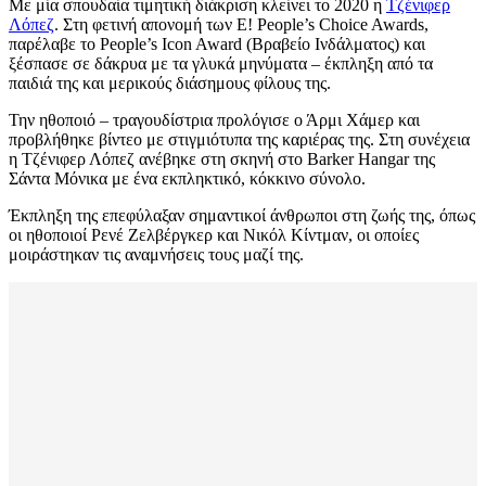
Με μία σπουδαία τιμητική διάκριση κλείνει το 2020 η
Τζένιφερ
Λόπεζ
. Στη φετινή απονομή των E! People’s Choice Awards,
παρέλαβε το People’s Icon Award (Βραβείο Ινδάλματος) και
ξέσπασε σε δάκρυα με τα γλυκά μηνύματα – έκπληξη από τα
παιδιά της και μερικούς διάσημους φίλους της.
Την ηθοποιό – τραγουδίστρια προλόγισε ο Άρμι Χάμερ και
προβλήθηκε βίντεο με στιγμιότυπα της καριέρας της. Στη συνέχεια
η Τζένιφερ Λόπεζ ανέβηκε στη σκηνή στο Barker Hangar της
Σάντα Μόνικα με ένα εκπληκτικό, κόκκινο σύνολο.
Έκπληξη της επεφύλαξαν σημαντικοί άνθρωποι στη ζωής της, όπως
οι ηθοποιοί Ρενέ Ζελβέργκερ και Νικόλ Κίντμαν, οι οποίες
μοιράστηκαν τις αναμνήσεις τους μαζί της.