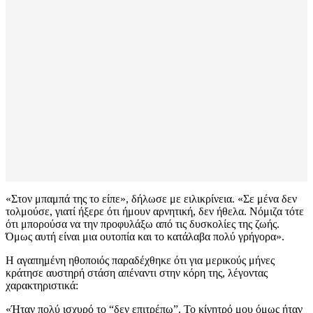
«Στον μπαμπά της το είπε», δήλωσε με ειλικρίνεια. «Σε μένα δεν
τολμούσε, γιατί ήξερε ότι ήμουν αρνητική, δεν ήθελα. Νόμιζα τότε
ότι μπορούσα να την προφυλάξω από τις δυσκολίες της ζωής.
Όμως αυτή είναι μια ουτοπία και το κατάλαβα πολύ γρήγορα».
Η αγαπημένη ηθοποιός παραδέχθηκε ότι για μερικούς μήνες
κράτησε αυστηρή στάση απέναντι στην κόρη της, λέγοντας
χαρακτηριστικά:
«Ήταν πολύ ισχυρό το “δεν επιτρέπω”. Το κίνητρό μου όμως ήταν