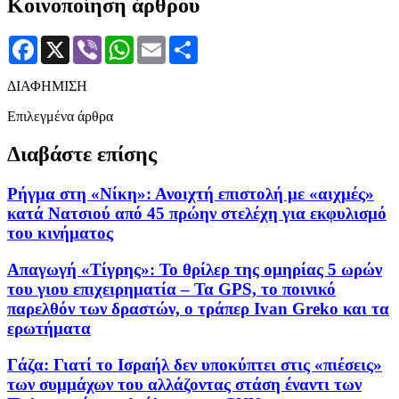
Κοινοποίηση άρθρου
Facebook
X
Viber
WhatsApp
Email
Μοιραστείτε
ΔΙΑΦΗΜΙΣΗ
Επιλεγμένα άρθρα
Διαβάστε επίσης
Ρήγμα στη «Νίκη»: Ανοιχτή επιστολή με «αιχμές»
κατά Νατσιού από 45 πρώην στελέχη για εκφυλισμό
του κινήματος
Απαγωγή «Τίγρης»: Το θρίλερ της ομηρίας 5 ωρών
του γιου επιχειρηματία – Τα GPS, το ποινικό
παρελθόν των δραστών, ο τράπερ Ivan Greko και τα
ερωτήματα
Γάζα: Γιατί το Ισραήλ δεν υποκύπτει στις «πιέσεις»
των συμμάχων του αλλάζοντας στάση έναντι των