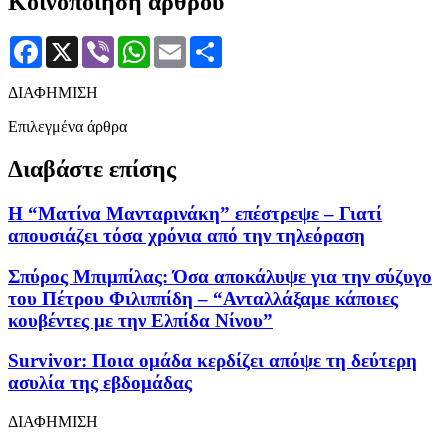
Κοινοποίηση άρθρου
Facebook
X
Viber
WhatsApp
Email
Μοιραστείτε
ΔΙΑΦΗΜΙΣΗ
Επιλεγμένα άρθρα
Διαβάστε επίσης
Η “Ματίνα Μανταρινάκη” επέστρεψε – Γιατί
απουσιάζει τόσα χρόνια από την τηλεόραση
Σπύρος Μπιμπίλας: Όσα αποκάλυψε για την σύζυγο
του Πέτρου Φιλιππίδη – “Ανταλλάξαμε κάποιες
κουβέντες με την Ελπίδα Νίνου”
Survivor: Ποια ομάδα κερδίζει απόψε τη δεύτερη
ασυλία της εβδομάδας
ΔΙΑΦΗΜΙΣΗ