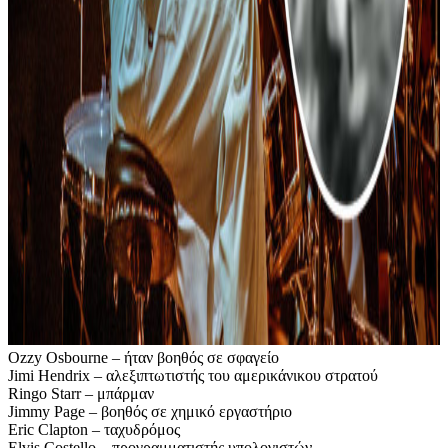
Ozzy Osbourne – ήταν βοηθός σε σφαγείο
Jimi Hendrix – αλεξιπτωτιστής του αμερικάνικου στρατού
Ringo Starr – μπάρμαν
Jimmy Page – βοηθός σε χημικό εργαστήριο
Eric Clapton – ταχυδρόμος
Elvis Costello – προγραμματιστής υπολογιστών