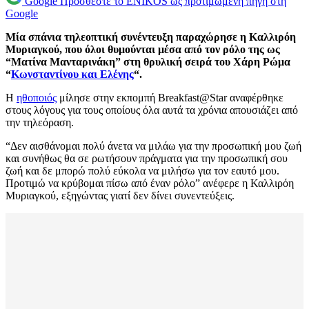
Google
Προσθέστε το ENIKOS ως προτιμώμενη πηγή στη
Google
Μία σπάνια τηλεοπτική συνέντευξη παραχώρησε η Καλλιρόη
Μυριαγκού, που όλοι θυμούνται μέσα από τον ρόλο της ως
“Ματίνα Μανταρινάκη” στη θρυλική σειρά του Χάρη Ρώμα
“
Κωνσταντίνου και Ελένης
“.
Η
ηθοποιός
μίλησε στην εκπομπή Breakfast@Star αναφέρθηκε
στους λόγους για τους οποίους όλα αυτά τα χρόνια απουσιάζει από
την τηλεόραση.
“Δεν αισθάνομαι πολύ άνετα να μιλάω για την προσωπική μου ζωή
και συνήθως θα σε ρωτήσουν πράγματα για την προσωπική σου
ζωή και δε μπορώ πολύ εύκολα να μιλήσω για τον εαυτό μου.
Προτιμώ να κρύβομαι πίσω από έναν ρόλο” ανέφερε η Καλλιρόη
Μυριαγκού, εξηγώντας γιατί δεν δίνει συνεντεύξεις.