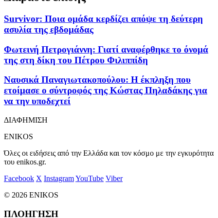
Survivor: Ποια ομάδα κερδίζει απόψε τη δεύτερη
ασυλία της εβδομάδας
Φωτεινή Πετρογιάννη: Γιατί αναφέρθηκε το όνομά
της στη δίκη του Πέτρου Φιλιππίδη
Ναυσικά Παναγιωτακοπούλου: Η έκπληξη που
ετοίμασε ο σύντροφός της Κώστας Πηλαδάκης για
να την υποδεχτεί
ΔΙΑΦΗΜΙΣΗ
ENIKOS
Όλες οι ειδήσεις από την Ελλάδα και τον κόσμο με την εγκυρότητα
του enikos.gr.
Facebook
X
Instagram
YouTube
Viber
© 2026 ENIKOS
ΠΛΟΗΓΗΣΗ