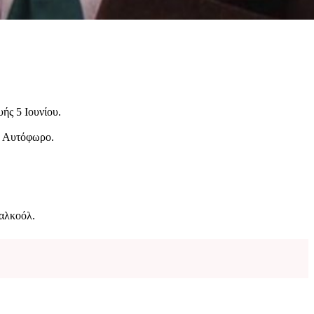
ής 5 Ιουνίου.
ο Αυτόφωρο.
αλκοόλ.