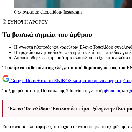
Φωτογραφία: eltopalidou/ Instagram
ΣΥΝΟΨΗ ΑΡΘΡΟΥ
Τα βασικά σημεία του άρθρου
Η γνωστή ηθοποιός και χορεύτρια Έλενα Τοπαλίδου συνελήφθ
Η τροχαία ακινητοποίησε το όχημά της επί της Πατησίων για 
Διαπιστώθηκε πως η ποσότητα αλκοόλ που είχε καταναλώσει ή
Το κείμενο κάθε σύνοψης ελέγχεται από δημοσιογράφους του 
Google
Προσθέστε το ENIKOS ως προτιμώμενη πηγή στη Goo
Τα ξημερώματα της Παρασκευής 5 Ιουνίου η γνωστή
ηθοποιός
και
χ
Έλενα Τοπαλίδου: Ένιωσα ότι είμαι ξένη στην ίδια μο
Σύμφωνα με πληροφορίες, η τροχαία ακινητοποίησε το όχημά της, εν