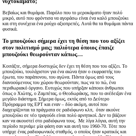
νυχτοκάματο;
Βεβαίως και θυμάμαι. Παρόλο που το μεροκάματο ήταν πολύ
μικρό, αυτό που φρόντισα να αγοράσω είναι ένα καλό μπουζούκι
και στη συνέχεια ένα ρούχο αξιοπρεπές. Αυτά θα τα θυμάμαι πάντα
φυσικά.
Το μπουζούκι σήμερα έχει τη θέση που του αξίζει
στον πολιτισμό μας; παλιότερα όποιος έπαιζε
μπουζούκι θεωρούνταν κάπως…
Κοιτάξτε, σήμερα δυστυχώς δεν έχει τη θέση που του αξίζει. Το
μπουζούκι, τουλάχιστον για ένα αιώνα ήταν ο εκφραστής του
έρωτα, του παράπονου, του αγώνα. Πάντα όμως από τους
διανοούμενους του χώρου θεωρούνταν, πως να το πώ, ένα
περιθωριακό όργανο. Ευτυχώς που υπήρξαν κάποιοι άνθρωποι
όπως ο Χιώτης, ο Ζαμπέτας, ο Θεοδωράκης, που το ανέδειξαν ένα
μεγάλο διάστημα. Σήμερα όμως, εκτός από το Δεύτερο
Πρόγραμμα της ΕΡΤ και εναν – δύο ακόμη, αυτοί που
διαχειρίζονται τα πράγματα σε ραδιόφωνο κλπ, όταν ακούνε
μπουζούκι σε νέο τραγούδι είναι πολύ αρνητικοί. Δεν το βάζουν
καν να ακουστεί στο ραδιόφωνα τους. Με λίγα λόγια, αυτή την
περίοδο περνάμε μία φάση σαν και αυτή του 1960-70. Τότε που
υπήρχε ένας ραδιοφωνικός σταθμός, ο οποίος ήταν κρατικός και