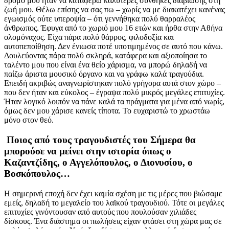
δρόμο μου ήταν να καταφέρω καλύτερες συνθήκες διαβίωσης στη
ζωή μου. Θέλω επίσης να σας πω – χωρίς να με διακατέχει κανένας
εγωισμός ούτε υπεροψία – ότι γεννήθηκα πολύ θαρραλέος
άνθρωπος. Έφυγα από το χωριό μου 16 ετών και ήρθα στην Αθήνα
ολομόναχος. Είχα πάρα πολύ θάρρος, φιλοδοξία και
αυτοπεποίθηση. Δεν ένιωσα ποτέ υποτιμημένος σε αυτό που κάνω.
Δουλεύοντας πάρα πολύ σκληρά, κατάφερα και αξιοποίησα το
ταλέντο μου που είναι ένα θείο χάρισμα, να μπορώ δηλαδή να
παίζω άριστα μουσικό όργανο και να γράφω καλά τραγούδια.
Επειδή ακριβώς αναγνωρίστηκαν πολύ γρήγορα αυτά στον χώρο –
που δεν ήταν και εύκολος – έγραψα πολύ μικρός μεγάλες επιτυχίες.
Ήταν λογικό λοιπόν να πάνε καλά τα πράγματα για μένα από νωρίς,
όμως δεν μου χάρισε κανείς τίποτα. Το ευχαριστώ το χρωστάω
μόνο στον θεό.
Ποιος από τους τραγουδιστές του Σήμερα θα
μπορούσε να μείνει στην ιστορία όπως ο
Καζαντζίδης, ο Αγγελόπουλος, ο Διονυσίου, ο
Βοσκόπουλος…
Η σημερινή εποχή δεν έχει καμία σχέση με τις μέρες που βιώσαμε
εμείς, δηλαδή το μεγαλείο του λαϊκού τραγουδιού. Τότε οι μεγάλες
επιτυχίες γινόντουσαν από αυτούς που πουλούσαν χιλιάδες
δίσκους. Ένα διάστημα οι πωλήσεις είχαν φτάσει στη χώρα μας σε