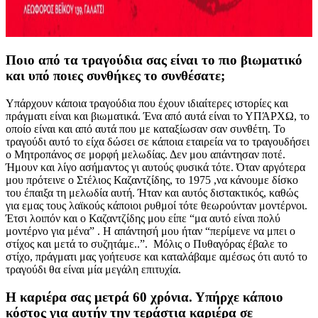
Ποιο από τα τραγούδια σας είναι το πιο βιωματικό
και υπό ποιες συνθήκες το συνθέσατε;
Υπάρχουν κάποια τραγούδια που έχουν ιδιαίτερες ιστορίες και
πράγματι είναι και βιωματικά. Ένα από αυτά είναι το ΥΠΆΡΧΩ, το
οποίο είναι και από αυτά που με καταξίωσαν σαν συνθέτη. Το
τραγούδι αυτό το είχα δώσει σε κάποια εταιρεία να το τραγουδήσει
ο Μητροπάνος σε μορφή μελωδίας. Δεν μου απάντησαν ποτέ.
Ήμουν και λίγο ασήμαντος γι αυτούς φυσικά τότε. Όταν αργότερα
μου πρότεινε ο Στέλιος Καζαντζίδης, το 1975 ,να κάνουμε δίσκο
του έπαιξα τη μελωδία αυτή. Ήταν και αυτός διστακτικός, καθώς
για εμας τους λαϊκούς κάποιοι ρυθμοί τότε θεωρούνταν μοντέρνοι.
Έτσι λοιπόν και ο Καζαντζίδης μου είπε “μα αυτό είναι πολύ
μοντέρνο για μένα” . Η απάντησή μου ήταν “περίμενε να μπει ο
στίχος και μετά το συζητάμε..”. Μόλις ο Πυθαγόρας έβαλε το
στίχο, πράγματι μας γοήτευσε και καταλάβαμε αμέσως ότι αυτό το
τραγούδι θα είναι μία μεγάλη επιτυχία.
Η καριέρα σας μετρά 60 χρόνια. Υπήρχε κάποιο
κόστος για αυτήν την τεράστια καριέρα σε