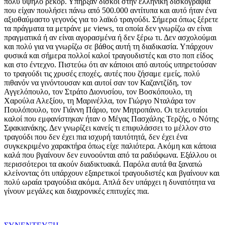
πολύ υψηλό ρεκόρ. Υπήρξαν δίσκοι στην ελληνική δισκογραφία
που είχαν πουλήσει πάνω από 500.000 αντίτυπα και αυτό ήταν ένα
αξιοθαύμαστο γεγονός για το λαϊκό τραγούδι. Σήμερα όπως ξέρετε
τα πράγματα τα μετράνε με views, τα οποία δεν γνωρίζω αν είναι
πραγματικά ή αν είναι αγορασμένα ή δεν ξέρω τι. Δεν ασχολούμαι
και πολύ για να γνωρίζω σε βάθος αυτή τη διαδικασία. Υπάρχουν
φυσικά και σήμερα πολλοί καλοί τραγουδιστές και στο ποπ είδος
και στο έντεχνο. Πιστεύω ότι αν κάποιοι από αυτούς υπηρετούσαν
το τραγούδι τις χρυσές εποχές, αυτές που ζήσαμε εμείς, πολύ
πιθανόν να γινόντουσαν και αυτοί σαν τον Καζαντζίδη, τον
Αγγελόπουλο, τον Στράτο Διονυσίου, τον Βοσκόπουλο, τη
Χαρούλα Αλεξίου, τη Μαρινέλλα, τον Γιώργο Νταλάρα τον
Πουλόπουλο, τον Γιάννη Πάριο, τον Μητροπάνο. Οι τελευταίοι
καλοί που εμφανίστηκαν ήταν ο Μέγας Πασχάλης Τερζής, ο Νότης
Σφακιανάκης. Δεν γνωρίζει κανείς τι επιφυλάσσει το μέλλον στο
τραγούδι που δεν έχει πια ισχυρή ταυτότητά, δεν έχει ένα
συγκεκριμένο χαρακτήρα όπως είχε παλιότερα. Ακόμη και κάποια
καλά που βγαίνουν δεν ευνοούνται από τα ραδιόφωνα. Εξάλλου οι
περισσότεροι τα ακούν διαδικτυακά. Παρόλα αυτά θα ξαναπώ
κλείνοντας ότι υπάρχουν εξαιρετικοί τραγουδιστές και βγαίνουν και
πολύ ωραία τραγούδια ακόμα. Απλά δεν υπάρχει η δυνατότητα να
γίνουν μεγάλες και διαχρονικές επιτυχίες πια.