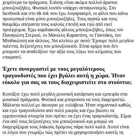
χειρότερα τα πράγματα. Επίσης είναι ακόμα πολλοί άριστοι
μπουζουξήδες. Φυσικά λοιπόν υπάρχει ανταγωνισμός. Στο
facebook και στο tik tok που έχω λογαριασμό, οι φίλοι που κάνω
προσωπικά είναι μόνο μπουζουξήδες. Τους αγαπώ και τους
θαυμάζω απέραντα τους καλούς επειδή και εγώ από εκεί
προέρχομαι. Έχω καρδιακούς φίλους μπουζουξήδες, όπως τον
Παναγιώτη Στεριού, το Μανώλη Καραντίνη, το Γιαννάκη, τον
Μπιθικώτση και άλλους. Να κλείσω με αυτό: Έχουμε πολύ μεγάλα
ταλέντα, δεξιοτέχνες του μπουζουκιού. Είναι κρίμα που δεν
μπορούν να αναδείξουν την αξία τους λόγω του κλίματος που
επικρατεί.
Έχετε συνεργαστεί με τους μεγαλύτερους
τραγουδιστές που έχει βγάλει αυτή η χώρα. Ήταν
εύκολο για σας να τους διαχειριστείτε στο στούντιο;
Κοιτάξτε έχω πολύ μεγάλη μουσική κατάρτιση και εμπειρία στα
μουσικά πράγματα. Φυσικά και μπορούσα να τους διαχειριστώ.
Μάλιστα πολλοί με άκουγαν με ευλάβεια. Ήταν σημαντικό καθώς
και εγώ τραγουδούσα από πολύ μικρός και έχω βιώσει τα
ερμηνευτικά στοιχεία που πρέπει να έχει ένας τραγουδιστής. Είμαι
ένα από τους δεξιοτέχνες του μπουζουκιού και μπορώ να
διαχειρίζομαι τους λαϊκούς δρόμους πάρα πολύ καλά. Αυτοί είναι
οι λόγοι που γνωρίζω πώς πρέπει να χρησιμοποιήσει κανείς τη