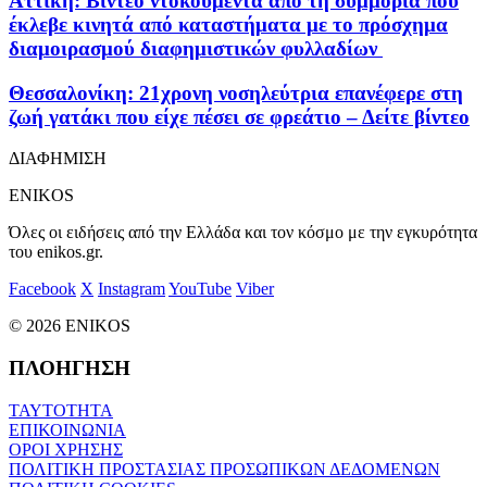
Αττική: Βίντεο ντοκουμέντα από τη συμμορία που
έκλεβε κινητά από καταστήματα με το πρόσχημα
διαμοιρασμού διαφημιστικών φυλλαδίων
Θεσσαλονίκη: 21χρονη νοσηλεύτρια επανέφερε στη
ζωή γατάκι που είχε πέσει σε φρεάτιο – Δείτε βίντεο
ΔΙΑΦΗΜΙΣΗ
ENIKOS
Όλες οι ειδήσεις από την Ελλάδα και τον κόσμο με την εγκυρότητα
του enikos.gr.
Facebook
X
Instagram
YouTube
Viber
© 2026 ENIKOS
ΠΛΟΗΓΗΣΗ
ΤΑΥΤΟΤΗΤΑ
ΕΠΙΚΟΙΝΩΝΙΑ
ΟΡΟΙ ΧΡΗΣΗΣ
ΠΟΛΙΤΙΚΗ ΠΡΟΣΤΑΣΙΑΣ ΠΡΟΣΩΠΙΚΩΝ ΔΕΔΟΜΕΝΩΝ