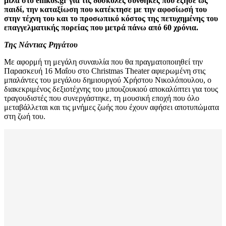
μιλά στο
enikos.
gr για τις δύσκολες συνθήκες που έζησε ως
παιδί, την καταξίωση που κατέκτησε με την αφοσίωσή του
στην τέχνη του και το προσωπικό κόστος της πετυχημένης του
επαγγελματικής πορείας που μετρά πάνω από 60 χρόνια.
Της Νάντιας Ρηγάτου
Με αφορμή τη μεγάλη συναυλία που θα πραγματοποιηθεί την
Παρασκευή 16 Μαΐου στο Christmas Theater αφιερωμένη στις
μπαλάντες του μεγάλου δημιουργού Χρήστου Νικολόπουλου, ο
διακεκριμένος δεξιοτέχνης του μπουζουκιού αποκαλύπτει για τους
τραγουδιστές που συνεργάστηκε, τη μουσική εποχή που όλο
μεταβάλλεται και τις μνήμες ζωής που έχουν αφήσει αποτυπώματα
στη ζωή του.