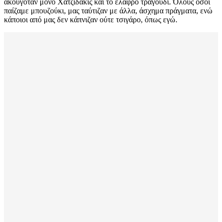
ακουγόταν μόνο Χατζιδάκις και το ελαφρό τραγούδι. Όλους όσοι
παίζαμε μπουζούκι, μας ταύτιζαν με άλλα, άσχημα πράγματα, ενώ
κάποιοι από μας δεν κάπνιζαν ούτε τσιγάρο, όπως εγώ.