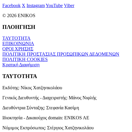
Facebook
X
Instagram
YouTube
Viber
© 2026 ENIKOS
ΠΛΟΗΓΗΣΗ
ΤΑΥΤΟΤΗΤΑ
ΕΠΙΚΟΙΝΩΝΙΑ
ΟΡΟΙ ΧΡΗΣΗΣ
ΠΟΛΙΤΙΚΗ ΠΡΟΣΤΑΣΙΑΣ ΠΡΟΣΩΠΙΚΩΝ ΔΕΔΟΜΕΝΩΝ
ΠΟΛΙΤΙΚΗ COOKIES
Κρατική Διαφήμιση
ΤΑΥΤΟΤΗΤΑ
Εκδότης:
Νίκος Χατζηνικολάου
Γενικός Διευθυντής - Διαχειριστής:
Μάνος Νιφλής
Διευθύντρια Σύνταξης:
Στεφανία Κασίμη
Ιδιοκτησία - Δικαιούχος domain:
ENIKOS AE
Νόμιμος Εκπρόσωπος:
Στέργιος Χατζηνικολάου