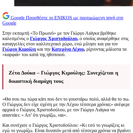
Google
Προσθέστε το ENIKOS ως προτιμώμενη πηγή στη
Google
Στην εκπομπή «Το Πρωινό» με τον Γιώργο Λιάγκα βρέθηκε
καλεσμένος ο
Γιώργος Χριστοδούλου
,
ο οποίος αναφέρθηκε στις
καταγγελίες στον καλλιτεχνικό χώρο, ενώ μίλησε και για τον
Γιώργο Κιμούλη
και την
Κατερίνα Λέχου
,
ρίχνοντας μάλιστα τα
«καρφιά» του κατά της ηθοποιού.
Ζέτα Δούκα – Γιώργος Κιμούλης: Συνεχίζεται η
δικαστική διαμάχη τους
«Θα σου πω τώρα κάτι που δεν το γουστάρω πολύ, αλλά θα το πω.
Ο Γιώργος δεν είχε σχέση με την Λέχου τέσσερα χρόνια;» ανέφερε
αρχικά ο Γιώργος Χριστοδούλου, με τον Γιώργο Λιάγκα να
απαντάει: « Απ’ ότι γνωρίζω, ναι».
Και συνέχισε ο Γιώργος Χριστοδούλου: «Κι εσύ το γνωρίζεις κι
εγώ το γνωρίζω. Είναι δυνατόν μετά από τέσσερα χρόνια να βγαίνει