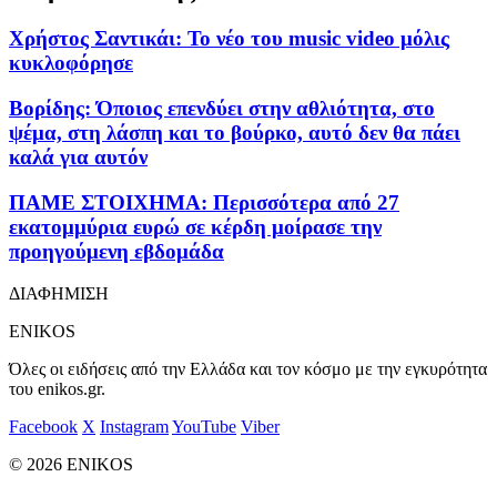
Χρήστος Σαντικάι: Το νέο του music video μόλις
κυκλοφόρησε
Βορίδης: Όποιος επενδύει στην αθλιότητα, στο
ψέμα, στη λάσπη και το βούρκο, αυτό δεν θα πάει
καλά για αυτόν
ΠΑΜΕ ΣΤΟΙΧΗΜΑ: Περισσότερα από 27
εκατομμύρια ευρώ σε κέρδη μοίρασε την
προηγούμενη εβδομάδα
ΔΙΑΦΗΜΙΣΗ
ENIKOS
Όλες οι ειδήσεις από την Ελλάδα και τον κόσμο με την εγκυρότητα
του enikos.gr.
Facebook
X
Instagram
YouTube
Viber
© 2026 ENIKOS