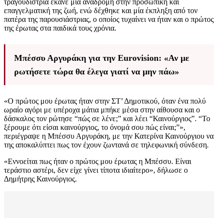
τραγουδίστρια έκανε μία αναδρομή στην προσωπική και
επαγγελματική της ζωή, ενώ δέχθηκε και μία έκπληξη από τον
πατέρα της παρουσιάστριας, ο οποίος τυχαίνει να ήταν και ο πρώτος
της έρωτας στα παιδικά τους χρόνια.
Μπέσσυ Αργυράκη για την Eurovision: «Αν με
ρωτήσετε τώρα θα έλεγα γιατί να μην πάω»
«Ο πρώτος μου έρωτας ήταν στην ΣΤ’ Δημοτικού, όταν ένα πολύ
ωραίο αγόρι με υπέροχα μάτια μπήκε μέσα στην αίθουσα και ο
δάσκαλος τον ρώτησε “πώς σε λένε;” και λέει “Καινούργιος”. “Το
ξέρουμε ότι είσαι καινούργιος, το όνομά σου πώς είναι;”»,
περιέγραψε η Μπέσσυ Αργυράκη, με την Κατερίνα Καινούργιου να
της αποκαλύπτει πως τον έχουν ζωντανά σε τηλεφωνική σύνδεση.
«Εννοείται πως ήταν ο πρώτος μου έρωτας η Μπέσσυ. Είναι
τεράστιο αστέρι, δεν είχε γίνει τίποτα ιδιαίτερο», δήλωσε ο
Δημήτρης Καινούργιος.