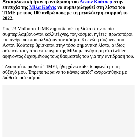
Ξεκαρδιστική ήταν η αντίδραση του
Άστον Κούτσερ
στην
επιτυχία της
Μίλα Κούνις
να συμπεριληφθεί στη λίστα του
TIME με τους 100 ανθρώπους με τη μεγαλύτερη επιρροή τo
2022.
Στις 23 Μαΐου το TIME δημοσίευσε τη λίστα στην οποία
συμπεριλαμβάνονται καλλιτέχνες, παγκόσμιοι ηγέτες, πρωτοπόροι
και άνθρωποι που αλλάζουν τον κόσμο. Κι ενώ η σύζυγος του
Άστον Κούτσερ βρίσκεται στην τόσο σημαντική λίστα, ο ίδιος
αστειεύεται για το επίτευγμα της Μίλα με ανάρτηση στο twitter
αφήνοντας διχασμένους τους θαυμαστές του για την αντίδρασή του.
“Αγαπητό περιοδικό TIMEI, ήδη χάνω κάθε διαφωνία με τη
σύζυγό μου. Έπρεπε τώρα να το κάνεις αυτό;” αναρωτήθηκε με
διάθεση αστεϊσμού.