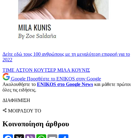
Δείτε εδώ τους 100 ανθρώπους με τη μεγαλύτερη επιρροή για το
2022
TIME
ΑΣΤΟΝ ΚΟΥΤΣΕΡ
ΜΙΛΑ ΚΟΥΝΙΣ
Google
Προσθέστε το ENIKOS στην Google
Ακολουθήστε το
ENIKOS στο Google News
και μάθετε πρώτοι
όλες τις ειδήσεις.
ΔΙΑΦΗΜΙΣΗ
ΜΟΙΡΑΣΟΥ ΤΟ
Κοινοποίηση άρθρου
Facebook
X
Viber
WhatsApp
Email
Μοιραστείτε