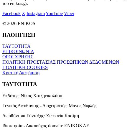
του enikos.gr.
Facebook
X
Instagram
YouTube
Viber
© 2026 ENIKOS
ΠΛΟΗΓΗΣΗ
ΤΑΥΤΟΤΗΤΑ
ΕΠΙΚΟΙΝΩΝΙΑ
ΟΡΟΙ ΧΡΗΣΗΣ
ΠΟΛΙΤΙΚΗ ΠΡΟΣΤΑΣΙΑΣ ΠΡΟΣΩΠΙΚΩΝ ΔΕΔΟΜΕΝΩΝ
ΠΟΛΙΤΙΚΗ COOKIES
Κρατική Διαφήμιση
ΤΑΥΤΟΤΗΤΑ
Εκδότης:
Νίκος Χατζηνικολάου
Γενικός Διευθυντής - Διαχειριστής:
Μάνος Νιφλής
Διευθύντρια Σύνταξης:
Στεφανία Κασίμη
Ιδιοκτησία - Δικαιούχος domain:
ENIKOS AE