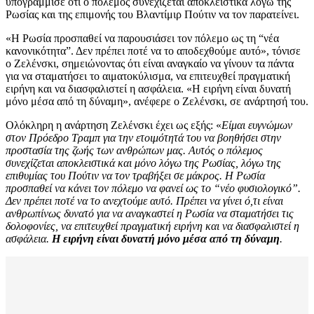
υπογράμμισε ότι ο πόλεμος συνεχίζεται αποκλειστικά λόγω της
Ρωσίας και της επιμονής του Βλαντίμιρ Πούτιν να τον παρατείνει.
«Η Ρωσία προσπαθεί να παρουσιάσει τον πόλεμο ως τη “νέα
κανονικότητα”. Δεν πρέπει ποτέ να το αποδεχθούμε αυτό», τόνισε
ο Ζελένσκι, σημειώνοντας ότι είναι αναγκαίο να γίνουν τα πάντα
για να σταματήσει το αιματοκύλισμα, να επιτευχθεί πραγματική
ειρήνη και να διασφαλιστεί η ασφάλεια. «Η ειρήνη είναι δυνατή
μόνο μέσα από τη δύναμη», ανέφερε ο Ζελένσκι, σε ανάρτησή του.
Ολόκληρη η ανάρτηση Ζελένσκι έχει ως εξής: «
Είμαι ευγνώμων
στον Πρόεδρο Τραμπ για την ετοιμότητά του να βοηθήσει στην
προστασία της ζωής των ανθρώπων μας. Αυτός ο πόλεμος
συνεχίζεται αποκλειστικά και μόνο λόγω της Ρωσίας, λόγω της
επιθυμίας του Πούτιν να τον τραβήξει σε μάκρος. Η Ρωσία
προσπαθεί να κάνει τον πόλεμο να φανεί ως το “νέο φυσιολογικό”.
Δεν πρέπει ποτέ να το ανεχτούμε αυτό. Πρέπει να γίνει ό,τι είναι
ανθρωπίνως δυνατό για να αναγκαστεί η Ρωσία να σταματήσει τις
δολοφονίες, να επιτευχθεί πραγματική ειρήνη και να διασφαλιστεί η
ασφάλεια.
Η ειρήνη είναι δυνατή μόνο μέσα από τη δύναμη
.