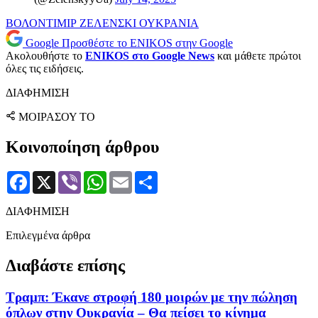
ΒΟΛΟΝΤΙΜΙΡ ΖΕΛΕΝΣΚΙ
ΟΥΚΡΑΝΙΑ
Google
Προσθέστε το ENIKOS στην Google
Ακολουθήστε το
ENIKOS στο Google News
και μάθετε πρώτοι
όλες τις ειδήσεις.
ΔΙΑΦΗΜΙΣΗ
ΜΟΙΡΑΣΟΥ ΤΟ
Κοινοποίηση άρθρου
Facebook
X
Viber
WhatsApp
Email
Μοιραστείτε
ΔΙΑΦΗΜΙΣΗ
Επιλεγμένα άρθρα
Διαβάστε επίσης
Τραμπ: Έκανε στροφή 180 μοιρών με την πώληση
όπλων στην Ουκρανία – Θα πείσει το κίνημα