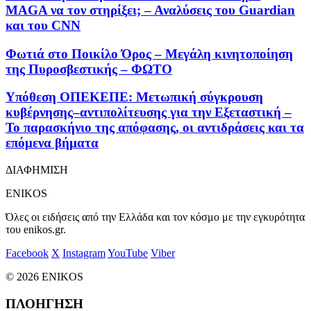
MAGA να τον στηρίξει; – Αναλύσεις του Guardian
και του CNN
Φωτιά στο Ποικίλο Όρος – Μεγάλη κινητοποίηση
της Πυροσβεστικής – ΦΩΤΟ
Υπόθεση ΟΠΕΚΕΠΕ: Μετωπική σύγκρουση
κυβέρνησης–αντιπολίτευσης για την Εξεταστική –
Το παρασκήνιο της απόφασης, οι αντιδράσεις και τα
επόμενα βήματα
ΔΙΑΦΗΜΙΣΗ
ENIKOS
Όλες οι ειδήσεις από την Ελλάδα και τον κόσμο με την εγκυρότητα
του enikos.gr.
Facebook
X
Instagram
YouTube
Viber
© 2026 ENIKOS
ΠΛΟΗΓΗΣΗ