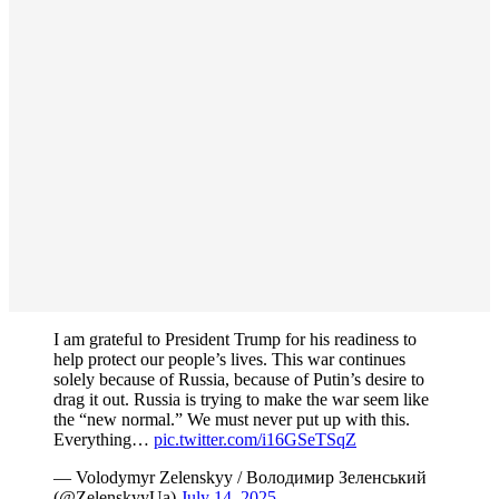
I am grateful to President Trump for his readiness to
help protect our people’s lives. This war continues
solely because of Russia, because of Putin’s desire to
drag it out. Russia is trying to make the war seem like
the “new normal.” We must never put up with this.
Everything…
pic.twitter.com/i16GSeTSqZ
— Volodymyr Zelenskyy / Володимир Зеленський
(@ZelenskyyUa)
July 14, 2025