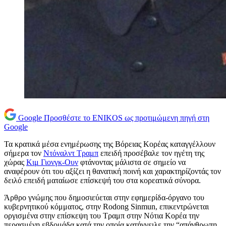
Google
Προσθέστε το ENIKOS ως προτιμώμενη πηγή στη
Google
Τα κρατικά μέσα ενημέρωσης της Βόρειας Κορέας καταγγέλλουν
σήμερα τον
Ντόναλντ Τραμπ
επειδή προσέβαλε τον ηγέτη της
χώρας
Κιμ Γιονγκ-Ουν
φτάνοντας μάλιστα σε σημείο να
αναφέρουν ότι του αξίζει η θανατική ποινή και χαρακτηρίζοντάς τον
δειλό επειδή ματαίωσε επίσκεψή του στα κορεατικά σύνορα.
Άρθρο γνώμης που δημοσιεύεται στην εφημερίδα-όργανο του
κυβερνητικού κόμματος, στην Rodong Sinmun, επικεντρώνεται
οργισμένα στην επίσκεψη του Τραμπ στην Νότια Κορέα την
περασμένη εβδομάδα κατά την οποία κατήγγειλε την “απάνθρωπη