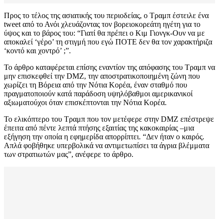
Προς το τέλος της ασιατικής του περιοδείας, ο Τραμπ έστειλε ένα
tweet από το Ανόι χλευάζοντας τον βορειοκορεάτη ηγέτη για το
ύψος και το βάρος του: “Γιατί θα πρέπει ο Κιμ Γιονγκ-Ουν να με
αποκαλεί ‘γέρο’ τη στιγμή που εγώ ΠΟΤΕ δεν θα τον χαρακτήριζα
‘κοντό και χοντρό’ ;”.
Το άρθρο καταφέρεται επίσης εναντίον της απόφασης του Τραμπ να
μην επισκεφθεί την DMZ, την αποστρατικοποιημένη ζώνη που
χωρίζει τη Βόρεια από την Νότια Κορέα, έναν σταθμό που
πραγματοποιούν κατά παράδοση υψηλόβαθμοι αμερικανικοί
αξιωματούχοι όταν επισκέπτονται την Νότια Κορέα.
Το ελικόπτερο του Τραμπ που τον μετέφερε στην DMZ επέστρεψε
έπειτα από πέντε λεπτά πτήσης εξαιτίας της κακοκαιρίας –μια
εξήγηση την οποία η εφημερίδα απορρίπτει. “Δεν ήταν ο καιρός.
Απλά φοβήθηκε υπερβολικά να αντιμετωπίσει τα άγρια βλέμματα
των στρατιωτών μας”, ανέφερε το άρθρο.