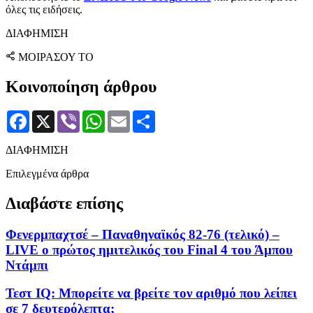
όλες τις ειδήσεις.
ΔΙΑΦΗΜΙΣΗ
ΜΟΙΡΑΣΟΥ ΤΟ
Κοινοποίηση άρθρου
Facebook
X
Viber
WhatsApp
Email
Μοιραστείτε
ΔΙΑΦΗΜΙΣΗ
Επιλεγμένα άρθρα
Διαβάστε επίσης
Φενερμπαχτσέ – Παναθηναϊκός 82-76 (τελικό) –
LIVE ο πρώτος ημιτελικός του Final 4 του Άμπου
Ντάμπι
Τεστ IQ: Mπορείτε να βρείτε τον αριθμό που λείπει
σε 7 δευτερόλεπτα;