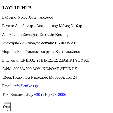
ΤΑΥΤΟΤΗΤΑ
Εκδότης:
Νίκος Χατζηνικολάου
Γενικός Διευθυντής - Διαχειριστής:
Μάνος Νιφλής
Διευθύντρια Σύνταξης:
Στεφανία Κασίμη
Ιδιοκτησία - Δικαιούχος domain:
ENIKOS AE
Νόμιμος Εκπρόσωπος:
Στέργιος Χατζηνικολάου
Επωνυμία:
ΕΝΙΚΟΣ ΥΠΗΡΕΣΙΕΣ ΔΙΑΔΙΚΤΥΟΥ ΑΕ
ΑΦΜ:
800384700
ΔΟΥ:
ΚΕΦΟΔΕ ΑΤΤΙΚΗΣ
Έδρα:
Πλαστήρα Νικολάου, Μαρούσι, 151 24
Email:
info@enikos.gr
Τηλ. Επικοινωνίας:
+30 (210) 878-8006