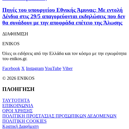
Πηγές του υπουργείου Εθνικής Άμυνας: Με εντολή
Δένδια στις 29/5 απαγορεύονται εκδηλώσεις που δεν
θα συνάδουν με την αποφράδα επέτειο της Άλωσης
ΔΙΑΦΗΜΙΣΗ
ENIKOS
Όλες οι ειδήσεις από την Ελλάδα και τον κόσμο με την εγκυρότητα
του enikos.gr.
Facebook
X
Instagram
YouTube
Viber
© 2026 ENIKOS
ΠΛΟΗΓΗΣΗ
ΤΑΥΤΟΤΗΤΑ
ΕΠΙΚΟΙΝΩΝΙΑ
ΟΡΟΙ ΧΡΗΣΗΣ
ΠΟΛΙΤΙΚΗ ΠΡΟΣΤΑΣΙΑΣ ΠΡΟΣΩΠΙΚΩΝ ΔΕΔΟΜΕΝΩΝ
ΠΟΛΙΤΙΚΗ COOKIES
Κρατική Διαφήμιση