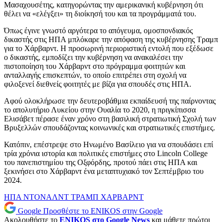
Μασαχουσέτης, κατηγορώντας την αμερικανική κυβέρνηση ότι
θέλει να «ελέγξει» τη διοίκησή του και τα προγράμματά του.
Όπως έγινε γνωστό αργότερα το απόγευμα, ομοσπονδιακός
δικαστής στις ΗΠΑ μπλόκαρε την απόφαση της κυβέρνησης Τραμπ
για το Χάρβαρντ. Η προσωρινή περιοριστική εντολή που εξέδωσε
ο δικαστής, εμποδίζει την κυβέρνηση να ανακαλέσει την
πιστοποίηση του Χάρβαρντ στο πρόγραμμα φοιτητών και
ανταλλαγής επισκεπτών, το οποίο επιτρέπει στη σχολή να
φιλοξενεί διεθνείς φοιτητές με βίζα για σπουδές στις ΗΠΑ.
Αφού ολοκλήρωσε την δευτεροβάθμια εκπαίδευσή της παίρνοντας
το απολυτήριο Λυκείου στην Ουαλία το 2020, η πριγκίπισσα
Ελισάβετ πέρασε έναν χρόνο στη βασιλική στρατιωτική Σχολή των
Βρυξελλών σπουδάζοντας κοινωνικές και στρατιωτικές επιστήμες.
Κατόπιν, επέστρεψε στο Ηνωμένο Βασίλειο για να σπουδάσει επί
τρία χρόνια ιστορία και πολιτικές επιστήμες στο Lincoln College
του πανεπιστημίου της Οξφόρδης, προτού πάει στις ΗΠΑ και
ξεκινήσει στο Χάρβαρντ ένα μεταπτυχιακό τον Σεπτέμβριο του
2024.
ΗΠΑ
ΝΤΟΝΑΛΝΤ ΤΡΑΜΠ
ΧΑΡΒΑΡΝΤ
Google
Προσθέστε το ENIKOS στην Google
Ακολουθήστε το
ENIKOS στο Google News
και μάθετε πρώτοι