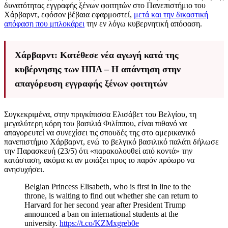
δυνατότητας εγγραφής ξένων φοιτητών στο Πανεπιστήμιο του
Χάρβαρντ, εφόσον βέβαια εφαρμοστεί,
μετά και την δικαστική
απόφαση που μπλοκάρει
την εν λόγω κυβερνητική απόφαση.
Χάρβαρντ: Κατέθεσε νέα αγωγή κατά της
κυβέρνησης των ΗΠΑ – Η απάντηση στην
απαγόρευση εγγραφής ξένων φοιτητών
Συγκεκριμένα, στην πριγκίπισσα Ελισάβετ του Βελγίου, τη
μεγαλύτερη κόρη του βασιλιά Φιλίππου, είναι πιθανό να
απαγορευτεί να συνεχίσει τις σπουδές της στο αμερικανικό
πανεπιστήμιο Χάρβαρντ, ενώ το βελγικό βασιλικό παλάτι δήλωσε
την Παρασκευή (23/5) ότι «παρακολουθεί από κοντά» την
κατάσταση, ακόμα κι αν μοιάζει προς το παρόν πρόωρο να
ανησυχήσει.
Belgian Princess Elisabeth, who is first in line to the
throne, is waiting to find out whether she can return to
Harvard for her second year after President Trump
announced a ban on international students at the
university.
https://t.co/KZMxgreb0e