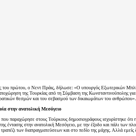
 του πρώτου, ο Νεντ Πράις, δήλωσε: «Ο υπουργός Εξωτερικών Μπλί
αποχώρηση της Τουρκίας από τη Σύμβαση της Κωνσταντινούπολης για τ
οκρατικών θεσμών και του σεβασμού των δικαιωμάτων του ανθρώπου».
λοία στην ανατολική Μεσόγειο
ου παραχώρησε στους Τούρκους δημοσιογράφους ισχυρίστηκε ότι η Ά
δο της έντασης στην ανατολική Μεσόγειο, με την έξοδο και πάλι των π
τραπέζι των διαπραγματεύσεων και στο πεδίο της μάχης. Αλλά εμείς 