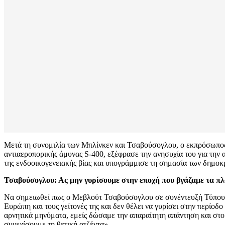
Μετά τη συνομιλία των Μπλίνκεν και Τσαβούσογλου, ο εκπρόσωπος
αντιαεροπορικής άμυνας S-400, εξέφρασε την ανησυχία του για την 
της ενδοοικογενειακής βίας και υπογράμμισε τη σημασία των δημ
Τσαβούσογλου: Ας μην γυρίσουμε στην εποχή που βγάζαμε τα π
Να σημειωθεί πως ο Μεβλούτ Τσαβούσογλου σε συνέντευξή Τύπου π
Ευρώπη και τους γείτονές της και δεν θέλει να γυρίσει στην περίο
αρνητικά μηνύματα, εμείς δώσαμε την απαραίτητη απάντηση και στο 
συνεχίσουμε τη θετική ατζέντα».