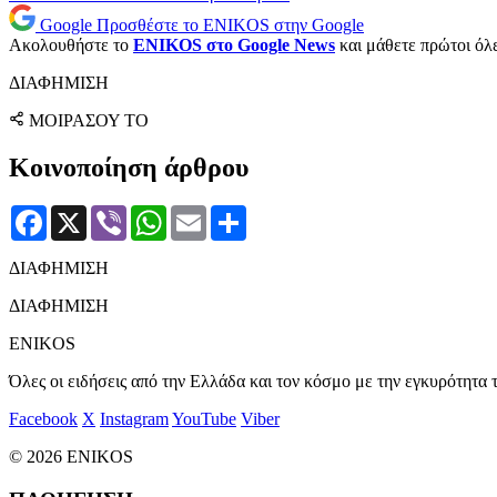
Google
Προσθέστε το ENIKOS στην Google
Ακολουθήστε το
ENIKOS στο Google News
και μάθετε πρώτοι όλες
ΔΙΑΦΗΜΙΣΗ
ΜΟΙΡΑΣΟΥ ΤΟ
Κοινοποίηση άρθρου
Facebook
X
Viber
WhatsApp
Email
Μοιραστείτε
ΔΙΑΦΗΜΙΣΗ
ΔΙΑΦΗΜΙΣΗ
ENIKOS
Όλες οι ειδήσεις από την Ελλάδα και τον κόσμο με την εγκυρότητα τ
Facebook
X
Instagram
YouTube
Viber
© 2026 ENIKOS