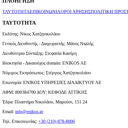
ΠΛΟΗΓΗΣΗ
ΤΑΥΤΟΤΗΤΑ
ΕΠΙΚΟΙΝΩΝΙΑ
ΟΡΟΙ ΧΡΗΣΗΣ
ΠΟΛΙΤΙΚΗ ΠΡΟΣ
ΤΑΥΤΟΤΗΤΑ
Εκδότης:
Νίκος Χατζηνικολάου
Γενικός Διευθυντής - Διαχειριστής:
Μάνος Νιφλής
Διευθύντρια Σύνταξης:
Στεφανία Κασίμη
Ιδιοκτησία - Δικαιούχος domain:
ENIKOS AE
Νόμιμος Εκπρόσωπος:
Στέργιος Χατζηνικολάου
Επωνυμία:
ΕΝΙΚΟΣ ΥΠΗΡΕΣΙΕΣ ΔΙΑΔΙΚΤΥΟΥ ΑΕ
ΑΦΜ:
800384700
ΔΟΥ:
ΚΕΦΟΔΕ ΑΤΤΙΚΗΣ
Έδρα:
Πλαστήρα Νικολάου, Μαρούσι, 151 24
Email:
info@enikos.gr
Τηλ. Επικοινωνίας:
+30 (210) 878-8006